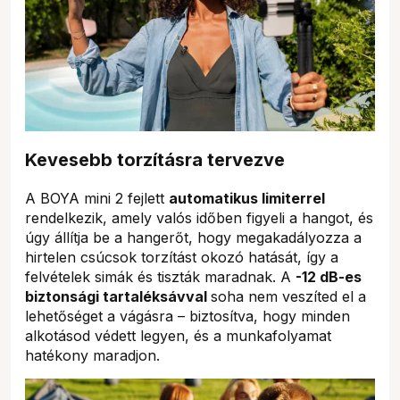
Kevesebb torzításra tervezve
A BOYA mini 2 fejlett
automatikus limiterrel
rendelkezik, amely valós időben figyeli a hangot, és
úgy állítja be a hangerőt, hogy megakadályozza a
hirtelen csúcsok torzítást okozó hatását, így a
felvételek simák és tiszták maradnak. A
-12 dB-es
biztonsági tartaléksávval
soha nem veszíted el a
lehetőséget a vágásra – biztosítva, hogy minden
alkotásod védett legyen, és a munkafolyamat
hatékony maradjon.