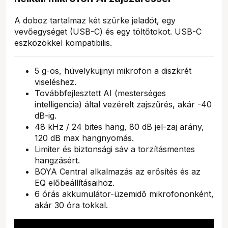
A doboz tartalmaz két szürke jeladót, egy
vevőegységet (USB-C) és egy töltőtokot. USB-C
eszközökkel kompatibilis.
5 g-os, hüvelykujjnyi mikrofon a diszkrét
viseléshez.
Továbbfejlesztett AI (mesterséges
intelligencia) által vezérelt zajszűrés, akár -40
dB-ig.
48 kHz / 24 bites hang, 80 dB jel-zaj arány,
120 dB max hangnyomás.
Limiter és biztonsági sáv a torzításmentes
hangzásért.
BOYA Central alkalmazás az erősítés és az
EQ előbeállításaihoz.
6 órás akkumulátor-üzemidő mikrofononként,
akár 30 óra tokkal.