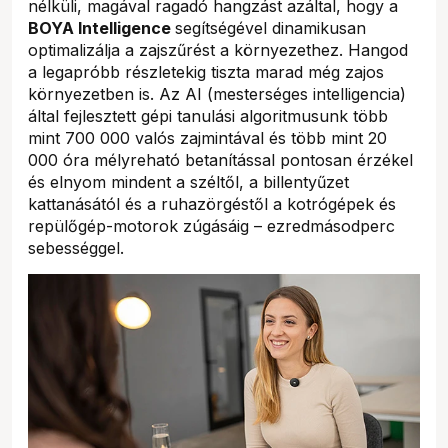
nélküli, magával ragadó hangzást azáltal, hogy a
BOYA Intelligence
segítségével dinamikusan
optimalizálja a zajszűrést a környezethez. Hangod
a legapróbb részletekig tiszta marad még zajos
környezetben is. Az AI (mesterséges intelligencia)
által fejlesztett gépi tanulási algoritmusunk több
mint 700 000 valós zajmintával és több mint 20
000 óra mélyreható betanítással pontosan érzékel
és elnyom mindent a széltől, a billentyűzet
kattanásától és a ruhazörgéstől a kotrógépek és
repülőgép-motorok zúgásáig – ezredmásodperc
sebességgel.