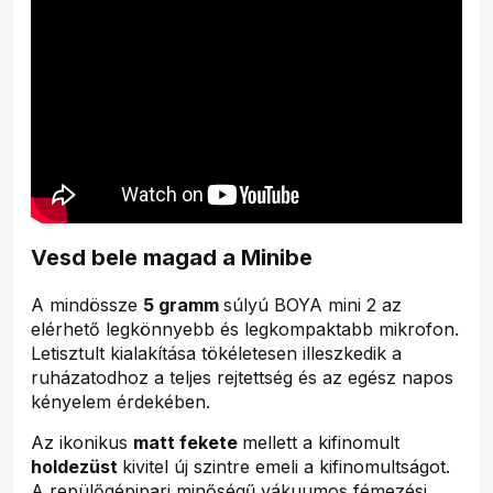
Vesd bele magad a Minibe
A mindössze
5 gramm
súlyú BOYA mini 2 az
elérhető legkönnyebb és legkompaktabb mikrofon.
Letisztult kialakítása tökéletesen illeszkedik a
ruházatodhoz a teljes rejtettség és az egész napos
kényelem érdekében.
Az ikonikus
matt fekete
mellett a kifinomult
holdezüst
kivitel új szintre emeli a kifinomultságot.
A repülőgépipari minőségű vákuumos fémezési