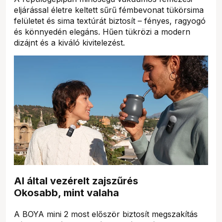
eljárással életre keltett sűrű fémbevonat tükörsima
felületet és sima textúrát biztosít – fényes, ragyogó
és könnyedén elegáns. Hűen tükrözi a modern
dizájnt és a kiváló kivitelezést.
AI által vezérelt zajszűrés
Okosabb, mint valaha
A BOYA mini 2 most először biztosít megszakítás