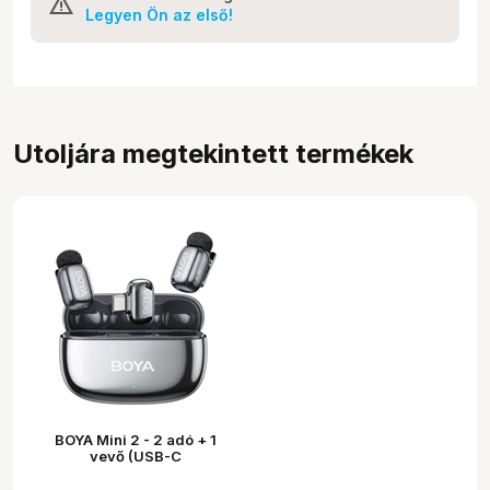
Legyen Ön az első!
Utoljára megtekintett termékek
BOYA Mini 2 - 2 adó + 1
vevő (USB-C
csatlakozóval) + 1 töltőtok.
- Szürke