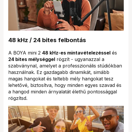
48 kHz / 24 bites felbontás
A BOYA mini 2
48 kHz-es mintavételezéssel
és
24 bites mélységgel
rögzít - ugyanazzal a
szabványnal, amelyet a professzionális stúdiókban
használnak. Ez gazdagabb dinamikát, simább
magas hangokat és teltebb mély hangokat tesz
lehetővé, biztosítva, hogy minden egyes szavad és
a hangod minden árnyalatát élethű pontossággal
rögzítsd.