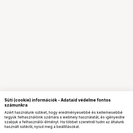
Süti (cookie) információk - Adataid védelme fontos
számunkra
Azért használunk sütiket, hogy eredményesebbé és kellemesebbé
tegyük felhasználóink számára a webhely használatát, és igényeidre
PRO
partnerségek
szabjuk a felhasználói élményt. Ha többet szeretnél tudni az általunk
használt sütikről, nyisd meg a beállításokat.