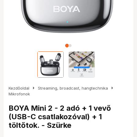
arrow_right
arrow_right
Kezdőoldal
Streaming, broadcast, hangtechnika
Mikrofonok
BOYA Mini 2 - 2 adó + 1 vevő
(USB-C csatlakozóval) + 1
töltőtok. - Szürke