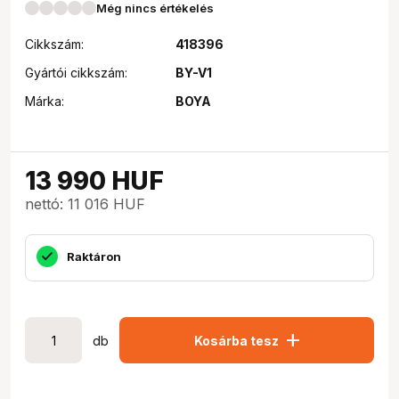
Még nincs értékelés
Cikkszám:
418396
Gyártói cikkszám:
BY-V1
Márka:
BOYA
13 990
HUF
nettó: 11 016 HUF
Raktáron
add
db
Kosárba tesz