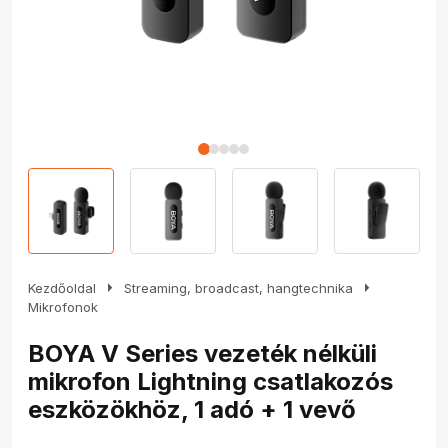
arrow_right
arrow_right
Kezdőoldal
Streaming, broadcast, hangtechnika
Mikrofonok
BOYA V Series vezeték nélküli
mikrofon Lightning csatlakozós
eszközökhöz, 1 adó + 1 vevő