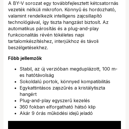
A BY-V sorozat egy továbbfejlesztett kétcsatornás
vezeték nélküli mikrofon. Könnyű és hordozható,
valamint rendelkezik intelligens zajcsillapító
technológiával, így tiszta hangzást biztosít. Az
automatikus párosítás és a plug-and-play
funkcionalitás révén tökéletes napi
tartalomkészítéshez, interjúkhoz és távoli
beszélgetésekhez.
Főbb jellemzők
Stabil, az új verzióban megduplázott, 100 m-
es hatótávolság
Sokoldalú portok, könnyed kompatibilitás
Egykattintásos zajszűrés a kristálytiszta
hangért
Plug-and-play egyszerű kezelés
360 fokban elforgatható hátsó klip
Akár 9 órás működési idejű jeladó