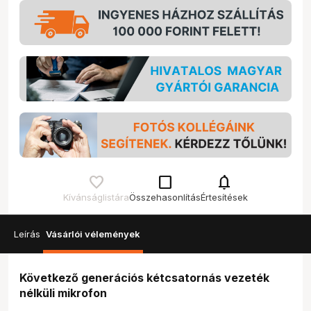
check_box_outline_blank
notifications
Kívánságlistára
Összehasonlítás
Értesítések
Leírás
Vásárlói vélemények
Következő generációs kétcsatornás vezeték
nélküli mikrofon