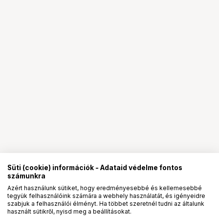
Süti (cookie) információk - Adataid védelme fontos
számunkra
Azért használunk sütiket, hogy eredményesebbé és kellemesebbé
tegyük felhasználóink számára a webhely használatát, és igényeidre
PRO
partnerségek
szabjuk a felhasználói élményt. Ha többet szeretnél tudni az általunk
használt sütikről, nyisd meg a beállításokat.