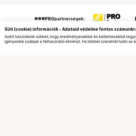
PRO
partnerségek:
Süti (cookie) információk - Adataid védelme fontos számunkr
Azért használunk sütiket, hogy eredményesebbé és kellemesebbé tegyük
igényeidre szabjuk a felhasználói élményt. Ha többet szeretnél tudni az ált
Segítség a vásárláshoz
Ismerj
Fizetési lehetőségek
Bemuta
Szállítással kapcsolatos részletek
Vevőink
Reklamáció és termékvisszaküldés
Bemutat
Fogyasztói elállás
Rendez
Adattörlő kódok
Diákkár
Cofidis Express áruhitel
VIP kár
Lízing lehetőségek
Talent 