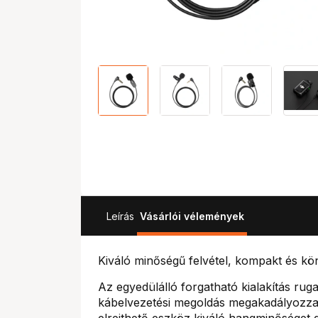
Leírás
Vásárlói vélemények
Kiváló minőségű felvétel, kompakt és könn
Az egyedülálló forgatható kialakítás ruga
kábelvezetési megoldás megakadályozza
elrejthető eszköz kiváló hangminőséget g