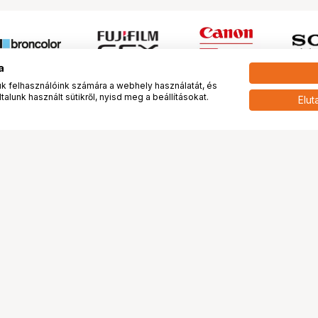
a
 felhasználóink számára a webhely használatát, és
alunk használt sütikről, nyisd meg a beállításokat.
Elut
 meg minket!
További oldalaink
tkozunk
Fotókönyv
 véleménye rólunk
Fotólabor
óterem és Stúdió
Digitalizálás
vények
PhaseOne
tya
Bluechip
tya
Problog
Program
Márkáink