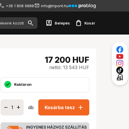
+36 1 808 9888
info@tripont.hu
account_box
shopping_bag
Belépés
Kosár
17 200
HUF
nettó: 13 543 HUF
local_post_office
Raktáron
add
db
Kosárba tesz