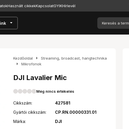
atok
Használt cikkek
Kapcsolat
GYIK
Hírlevél
arrow_drop_down
ink
arrow_right
Kezdőoldal
Streaming, broadcast, hangtechnika
arrow_right
Mikrofonok
DJI Lavalier Mic
Még nincs értékelés
Cikkszám:
427581
Gyártói cikkszám:
CP.RN.00000331.01
Márka:
DJI