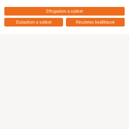
Elfogadom a sütiket
HOLLYLAND LARK A1 COMBO
32 901
HUF
CLOUD PINK, WITH USB-C+
Elutasítom a sütiket
Részletes beállítások
nettó: 25 906 HUF
LIGHTNING
Ugrás az oldal tetejére
Segítség a vásárláshoz
Fizetési lehetőségek
Szállítással kapcsolatos részletek
Reklamáció és termékvisszaküldés
Fogyasztói elállás
Adattörlő kódok
Cofidis Express áruhitel
Lízing lehetőségek