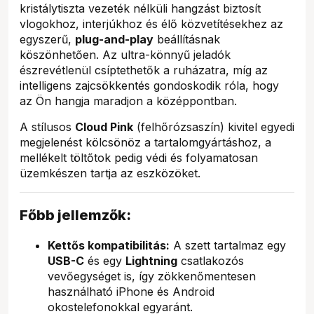
kristálytiszta vezeték nélküli hangzást biztosít
vlogokhoz, interjúkhoz és élő közvetítésekhez az
egyszerű,
plug-and-play
beállításnak
köszönhetően. Az ultra-könnyű jeladók
észrevétlenül csíptethetők a ruházatra, míg az
intelligens zajcsökkentés gondoskodik róla, hogy
az Ön hangja maradjon a középpontban.
A stílusos
Cloud Pink
(felhőrózsaszín) kivitel egyedi
megjelenést kölcsönöz a tartalomgyártáshoz, a
mellékelt töltőtok pedig védi és folyamatosan
üzemkészen tartja az eszközöket.
Főbb jellemzők:
Kettős kompatibilitás:
A szett tartalmaz egy
USB-C
és egy
Lightning
csatlakozós
vevőegységet is, így zökkenőmentesen
használható iPhone és Android
okostelefonokkal egyaránt.