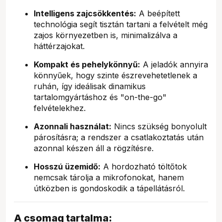
Intelligens zajcsökkentés:
A beépített
technológia segít tisztán tartani a felvételt még
zajos környezetben is, minimalizálva a
háttérzajokat.
Kompakt és pehelykönnyű:
A jeladók annyira
könnyűek, hogy szinte észrevehetetlenek a
ruhán, így ideálisak dinamikus
tartalomgyártáshoz és "on-the-go"
felvételekhez.
Azonnali használat:
Nincs szükség bonyolult
párosításra; a rendszer a csatlakoztatás után
azonnal készen áll a rögzítésre.
Hosszú üzemidő:
A hordozható töltőtok
nemcsak tárolja a mikrofonokat, hanem
útközben is gondoskodik a tápellátásról.
A csomag tartalma: