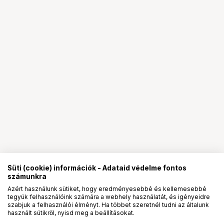
Süti (cookie) információk - Adataid védelme fontos
számunkra
Azért használunk sütiket, hogy eredményesebbé és kellemesebbé
tegyük felhasználóink számára a webhely használatát, és igényeidre
PRO
partnerségek
szabjuk a felhasználói élményt. Ha többet szeretnél tudni az általunk
használt sütikről, nyisd meg a beállításokat.