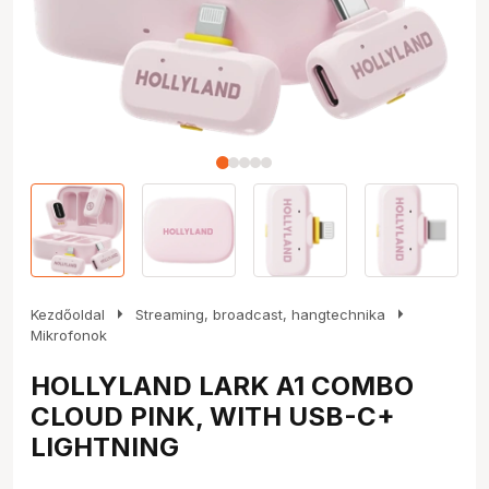
arrow_right
arrow_right
Kezdőoldal
Streaming, broadcast, hangtechnika
Mikrofonok
HOLLYLAND LARK A1 COMBO
CLOUD PINK, WITH USB-C+
LIGHTNING