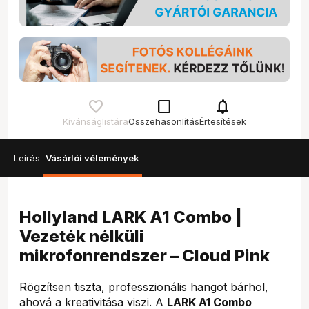
check_box_outline_blank
notifications
Kívánságlistára
Összehasonlítás
Értesítések
Leírás
Vásárlói vélemények
Hollyland LARK A1 Combo |
Vezeték nélküli
mikrofonrendszer – Cloud Pink
Rögzítsen tiszta, professzionális hangot bárhol,
ahová a kreativitása viszi. A
LARK A1 Combo