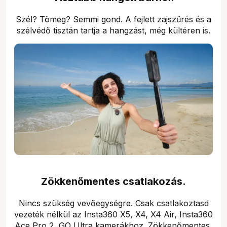
Szél? Tömeg? Semmi gond. A fejlett zajszűrés és a
szélvédő tisztán tartja a hangzást, még kültéren is.
Zökkenőmentes csatlakozás.
Nincs szükség vevőegységre. Csak csatlakoztasd
vezeték nélkül az Insta360 X5, X4, X4 Air, Insta360
Ace Pro 2, GO Ultra kamerákhoz. Zökkenőmentes,