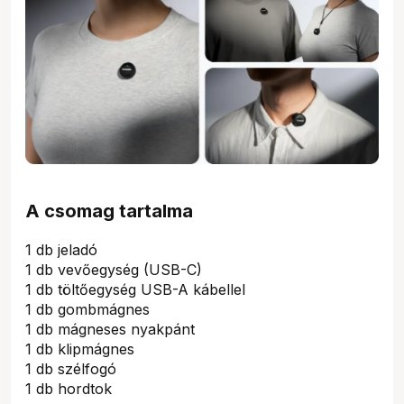
A csomag tartalma
1 db jeladó
1 db vevőegység (USB-C)
1 db töltőegység USB-A kábellel
1 db gombmágnes
1 db mágneses nyakpánt
1 db klipmágnes
1 db szélfogó
1 db hordtok