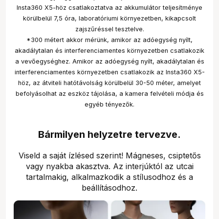
Insta360 X5-höz csatlakoztatva az akkumulátor teljesítménye
körülbelül 7,5 óra, laboratóriumi környezetben, kikapcsolt
zajszűréssel tesztelve.
*300 métert akkor mérünk, amikor az adóegység nyílt,
akadálytalan és interferenciamentes környezetben csatlakozik
a vevőegységhez. Amikor az adóegység nyílt, akadálytalan és
interferenciamentes környezetben csatlakozik az Insta360 X5-
höz, az átviteli hatótávolság körülbelül 30-50 méter, amelyet
befolyásolhat az eszköz tájolása, a kamera felvételi módja és
egyéb tényezők.
Bármilyen helyzetre tervezve.
Viseld a saját ízlésed szerint! Mágneses, csiptetős
vagy nyakba akasztva. Az interjúktól az utcai
tartalmakig, alkalmazkodik a stílusodhoz és a
beállításodhoz.