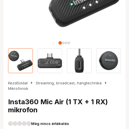
arrow_right
arrow_right
Kezdőoldal
Streaming, broadcast, hangtechnika
Mikrofonok
Insta360 Mic Air (1 TX + 1 RX)
mikrofon
Még nincs értékelés