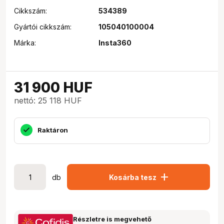
Cikkszám:
534389
Gyártói cikkszám:
105040100004
Márka:
Insta360
31 900
HUF
nettó: 25 118 HUF
Raktáron
add
db
Kosárba tesz
Részletre is megvehető