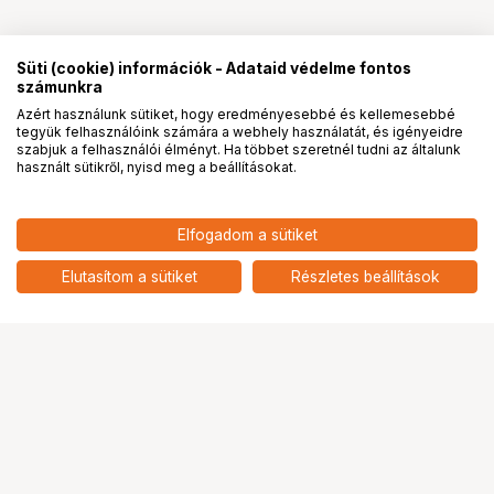
Süti (cookie) információk - Adataid védelme fontos
számunkra
Azért használunk sütiket, hogy eredményesebbé és kellemesebbé
tegyük felhasználóink számára a webhely használatát, és igényeidre
PRO
partnerségek
szabjuk a felhasználói élményt. Ha többet szeretnél tudni az általunk
használt sütikről, nyisd meg a beállításokat.
31 900
HUF
Elfogadom a sütiket
nettó: 25 118 HUF
Insta360 Mic Air (1 TX + 1 RX)
mikrofon
add
Elutasítom a sütiket
Részletes beállítások
Ugrás az oldal tetejére
Segítség a vásárláshoz
Fizetési lehetőségek