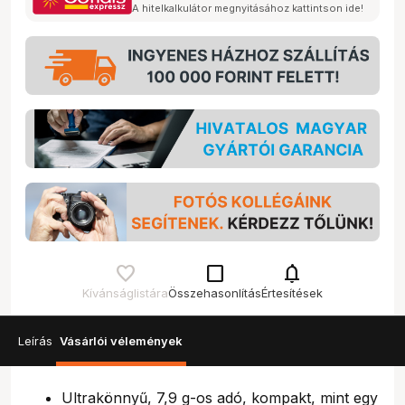
A hitelkalkulátor megnyitásához kattintson ide!
check_box_outline_blank
notifications
Kívánságlistára
Összehasonlítás
Értesítések
Leírás
Vásárlói vélemények
Ultrakönnyű, 7,9 g-os adó, kompakt, mint egy