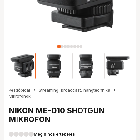
arrow_right
arrow_right
Kezdőoldal
Streaming, broadcast, hangtechnika
Mikrofonok
NIKON ME-D10 SHOTGUN
MIKROFON
Még nincs értékelés