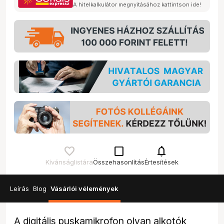
A hitelkalkulátor megnyitásához kattintson ide!
check_box_outline_blank
notifications
Kívánságlistára
Összehasonlítás
Értesítések
Leírás
Blog
Vásárlói vélemények
A digitális puskamikrofon olyan alkotók