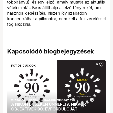
többirányú), és egy jelző, amely mutatja az aktuális
vételi mintát. Be is állíthatja a jelző fényerejét, ami
hasznos kiegészítés, hiszen így szabadon
koncentrálhat a pillanatra, nem kell a felszereléssel
foglalkoznia.
Kapcsolódó blogbejegyzések
favorite
0
FOTÓS CUCCOK
xRobalino Julianna Auróra
•
több mint egy éve
A NIKON BÜSZKÉN ÜNNEPLI A NIKKOR
OBJEKTÍVEK 90. ÉVFORDULÓJÁT