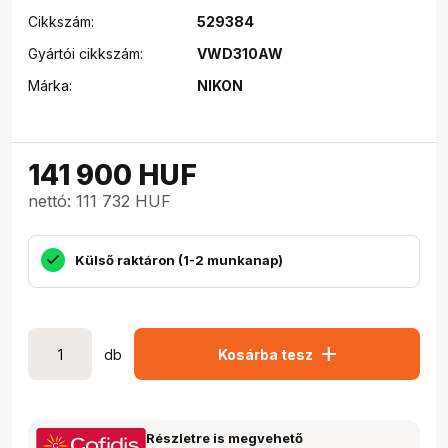
Cikkszám:
529384
Gyártói cikkszám:
VWD310AW
Márka:
NIKON
141 900
HUF
nettó: 111 732 HUF
Külső raktáron (1-2 munkanap)
add
db
Kosárba tesz
Részletre is megvehető