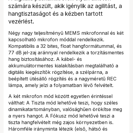
számára készült, akik igénylik az agilitást, a
hangtisztaságot és a kézben tartott
vezérlést.
Négy nagy teljesítményű MEMS mikrofonnal és két
kapcsolható mikrofon móddal rendelkezik.
Kompatibilis a 32 bites, float hangformátummal, és
77 dB jel-zaj aránnyal rendelkezik a torzításmentes
hang biztosításához. A kábel- és
akkumulátormentes kialakításban megtalálható a
digitális kiegészítők rögzítése, a szélpárna, a
beépített ütésálló rögzítés és a nagyméretű REC
lámpa, amely jelzi a folyamatban lévő felvételt.
A két mikrofon mód között egyetlen érintéssel
válthat: A Tiszta mód lehetővé teszi, hogy széles
dinamikatartományban, valósághűen örökítse meg
a nyers hangot. A Fókusz mód lehetővé teszi a
tiszta hangfelvételt még zajos környezetben is.
Háromféle irányminta létezik (első, hátsó és