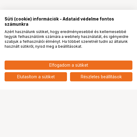
Süti (cookie) információk - Adataid védelme fontos
számunkra
Azért használunk sütiket, hogy eredményesebbé és kellemesebbé
tegyük felhasználóink számára a webhely használatát, és igényeidre
PRO
partnerségek
szabjuk a felhasználói élményt. Ha többet szeretnél tudni az általunk
használt sütikről, nyisd meg a beállításokat.
141 900
HUF
Elfogadom a sütiket
nettó: 111 732 HUF
NIKON ME-D10 SHOTGUN
MIKROFON
add
Elutasítom a sütiket
Részletes beállítások
Ugrás az oldal tetejére
Segítség a vásárláshoz
Fizetési lehetőségek