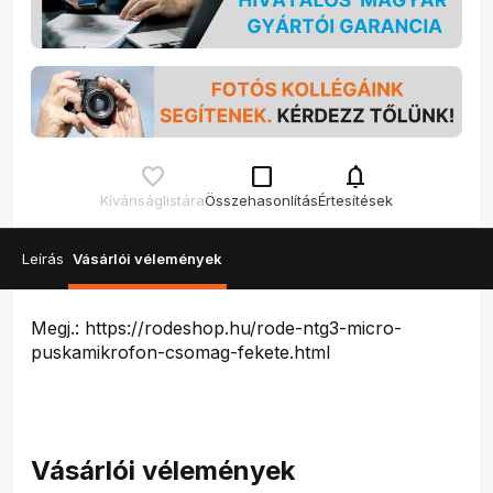
check_box_outline_blank
notifications
Kívánságlistára
Összehasonlítás
Értesítések
Leírás
Vásárlói vélemények
Megj.: https://rodeshop.hu/rode-ntg3-micro-
puskamikrofon-csomag-fekete.html
Vásárlói vélemények