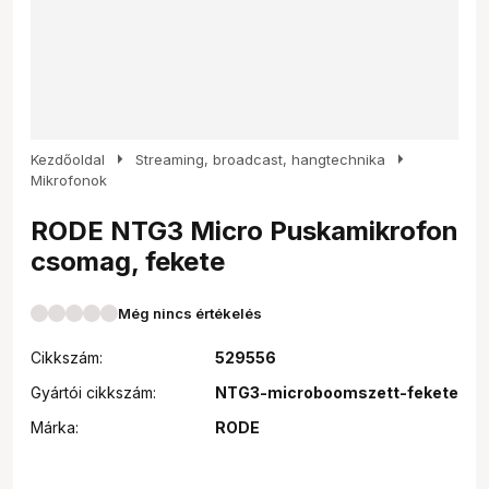
arrow_right
arrow_right
Kezdőoldal
Streaming, broadcast, hangtechnika
Mikrofonok
RODE NTG3 Micro Puskamikrofon
csomag, fekete
Még nincs értékelés
Cikkszám:
529556
Gyártói cikkszám:
NTG3-microboomszett-fekete
Márka:
RODE