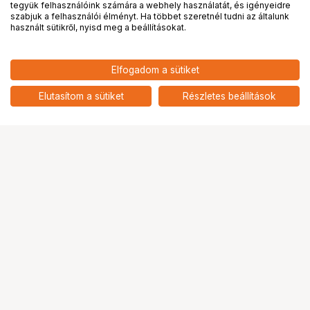
tegyük felhasználóink számára a webhely használatát, és igényeidre
PRO
partnerségek
szabjuk a felhasználói élményt. Ha többet szeretnél tudni az általunk
használt sütikről, nyisd meg a beállításokat.
364 500
HUF
Elfogadom a sütiket
nettó: 287 008 HUF
RODE NTG3 Micro
Puskamikrofon csomag, fekete
add
Elutasítom a sütiket
Részletes beállítások
Ugrás az oldal tetejére
Segítség a vásárláshoz
Fizetési lehetőségek
Szállítással kapcsolatos részletek
Reklamáció és termékvisszaküldés
Fogyasztói elállás
Adattörlő kódok