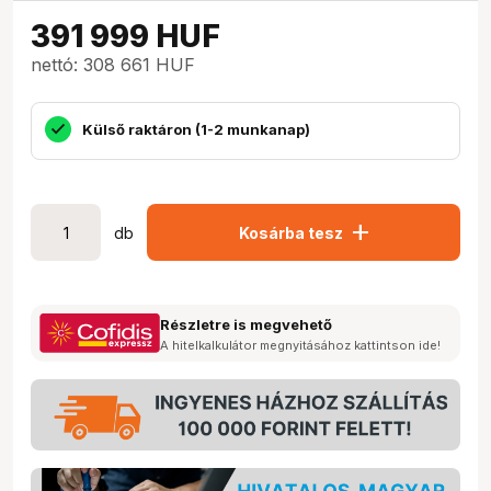
391 999
HUF
nettó: 308 661 HUF
Külső raktáron (1-2 munkanap)
add
db
Kosárba tesz
Részletre is megvehető
A hitelkalkulátor megnyitásához kattintson ide!