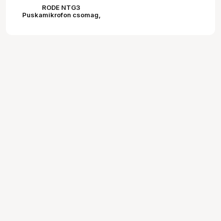
RODE NTG3
Puskamikrofon csomag,
ezüst