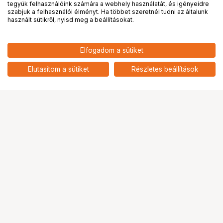
tegyük felhasználóink számára a webhely használatát, és igényeidre
PRO
partnerségek
szabjuk a felhasználói élményt. Ha többet szeretnél tudni az általunk
használt sütikről, nyisd meg a beállításokat.
391 999
HUF
Elfogadom a sütiket
nettó: 308 661 HUF
RODE NTG3 Puskamikrofon
csomag, ezüst
add
Elutasítom a sütiket
Részletes beállítások
Ugrás az oldal tetejére
Segítség a vásárláshoz
Fizetési lehetőségek
Szállítással kapcsolatos részletek
Reklamáció és termékvisszaküldés
Fogyasztói elállás
Adattörlő kódok