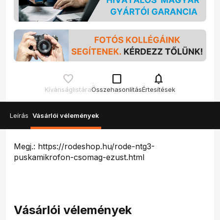
check_box_outline_blank
notifications
Kívánságlistára
Összehasonlítás
Értesítések
Leírás
Vásárlói vélemények
Megj.: https://rodeshop.hu/rode-ntg3-
puskamikrofon-csomag-ezust.html
Vásárlói vélemények