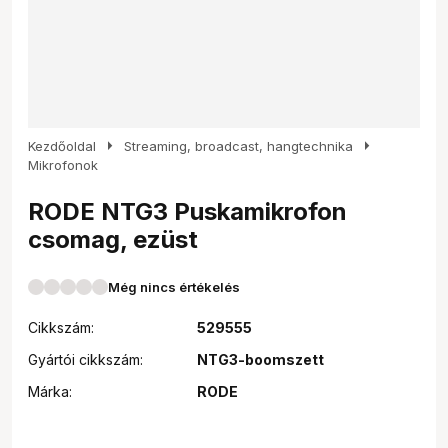
arrow_right
arrow_right
Kezdőoldal
Streaming, broadcast, hangtechnika
Mikrofonok
RODE NTG3 Puskamikrofon
csomag, ezüst
Még nincs értékelés
Cikkszám:
529555
Gyártói cikkszám:
NTG3-boomszett
Márka:
RODE