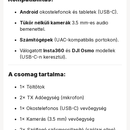
Android
okostelefonok és tabletek (USB-C).
Tükör nélküli kamerák
3.5 mm-es audio
bemenettel.
Számítógépek
(UAC-kompatibilis portokon).
Válogatott
Insta360
és
DJI Osmo
modellek
(USB-C-n keresztül).
A csomag tartalma:
1× Töltőtok
2× TX Adóegység (mikrofon)
1× Okostelefonos (USB-C) vevőegység
1× Kamerás (3.5 mm) vevőegység
2× Szélfogó szőrmecsillapító (szélzaj ellen)