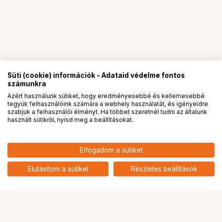
Süti (cookie) információk - Adataid védelme fontos
számunkra
Azért használunk sütiket, hogy eredményesebbé és kellemesebbé
tegyük felhasználóink számára a webhely használatát, és igényeidre
PRO
partnerségek
szabjuk a felhasználói élményt. Ha többet szeretnél tudni az általunk
használt sütikről, nyisd meg a beállításokat.
41 900
HUF
Elfogadom a sütiket
SMALLRIG 5716 S70 WIRELESS
nettó: 32 992 HUF
MICROPHONE WITH MULTI-
add
DEVICE COMPATIBILITY (WHITE)
Elutasítom a sütiket
Részletes beállítások
Ugrás az oldal tetejére