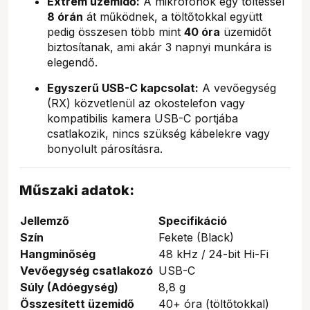
Extrém üzemidő:
A mikrofonok egy töltéssel
8 órán
át működnek, a töltőtokkal együtt
pedig összesen több mint
40 óra
üzemidőt
biztosítanak, ami akár 3 napnyi munkára is
elegendő.
Egyszerű USB-C kapcsolat:
A vevőegység
(RX) közvetlenül az okostelefon vagy
kompatibilis kamera USB-C portjába
csatlakozik, nincs szükség kábelekre vagy
bonyolult párosításra.
Műszaki adatok:
Jellemző
Specifikáció
Szín
Fekete (Black)
Hangminőség
48 kHz / 24-bit Hi-Fi
Vevőegység csatlakozó
USB-C
Súly (Adóegység)
8,8 g
Összesített üzemidő
40+ óra (töltőtokkal)