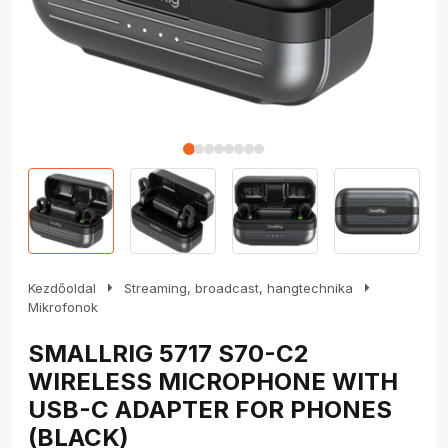
arrow_right
arrow_right
Kezdőoldal
Streaming, broadcast, hangtechnika
Mikrofonok
SMALLRIG 5717 S70-C2
WIRELESS MICROPHONE WITH
USB-C ADAPTER FOR PHONES
(BLACK)