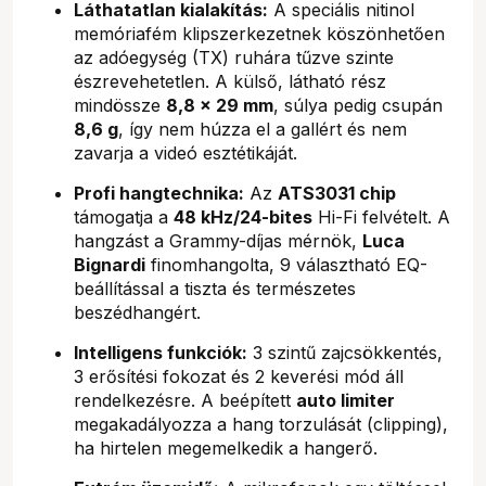
Láthatatlan kialakítás:
A speciális nitinol
memóriafém klipszerkezetnek köszönhetően
az adóegység (TX) ruhára tűzve szinte
észrevehetetlen. A külső, látható rész
mindössze
8,8 × 29 mm
, súlya pedig csupán
8,6 g
, így nem húzza el a gallért és nem
zavarja a videó esztétikáját.
Profi hangtechnika:
Az
ATS3031 chip
támogatja a
48 kHz/24-bites
Hi-Fi felvételt. A
hangzást a Grammy-díjas mérnök,
Luca
Bignardi
finomhangolta, 9 választható EQ-
beállítással a tiszta és természetes
beszédhangért.
Intelligens funkciók:
3 szintű zajcsökkentés,
3 erősítési fokozat és 2 keverési mód áll
rendelkezésre. A beépített
auto limiter
megakadályozza a hang torzulását (clipping),
ha hirtelen megemelkedik a hangerő.