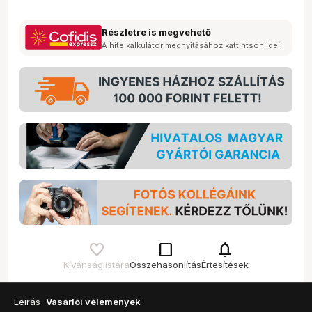
Részletre is megvehető
A hitelkalkulátor megnyitásához kattintson ide!
check_box_outline_blank
notifications
Kívánságlistára
Összehasonlítás
Értesítések
Leírás
Vásárlói vélemények