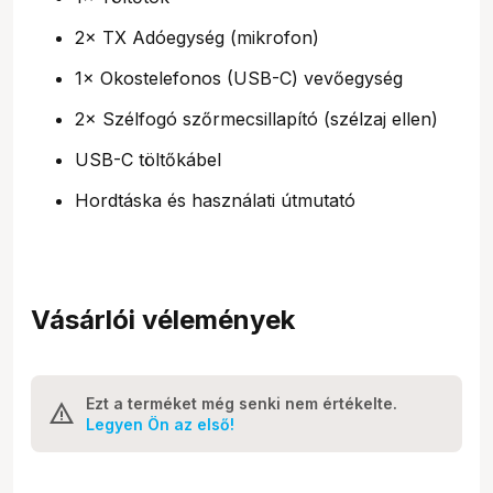
2× TX Adóegység (mikrofon)
1× Okostelefonos (USB-C) vevőegység
2× Szélfogó szőrmecsillapító (szélzaj ellen)
USB-C töltőkábel
Hordtáska és használati útmutató
Vásárlói vélemények
Ezt a terméket még senki nem értékelte.
Legyen Ön az első!