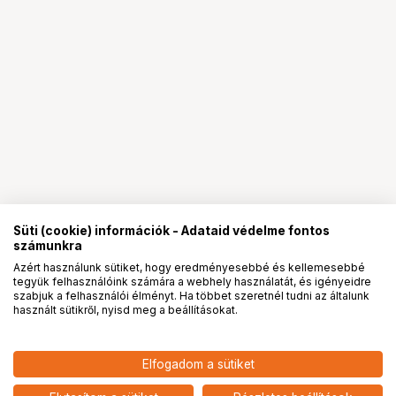
Süti (cookie) információk - Adataid védelme fontos
számunkra
Azért használunk sütiket, hogy eredményesebbé és kellemesebbé
tegyük felhasználóink számára a webhely használatát, és igényeidre
PRO
partnerségek
szabjuk a felhasználói élményt. Ha többet szeretnél tudni az általunk
használt sütikről, nyisd meg a beállításokat.
32 901
HUF
SMALLRIG 5717 S70-C2
Elfogadom a sütiket
nettó: 25 906 HUF
WIRELESS MICROPHONE WITH
USB-C ADAPTER FOR PHONES