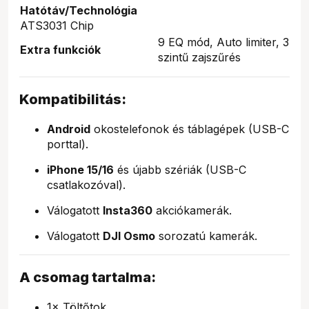
Hatótáv/Technológia
ATS3031 Chip
9 EQ mód, Auto limiter, 3
Extra funkciók
szintű zajszűrés
Kompatibilitás:
Android
okostelefonok és táblagépek (USB-C
porttal).
iPhone 15/16
és újabb szériák (USB-C
csatlakozóval).
Válogatott
Insta360
akciókamerák.
Válogatott
DJI Osmo
sorozatú kamerák.
A csomag tartalma:
1× Töltőtok