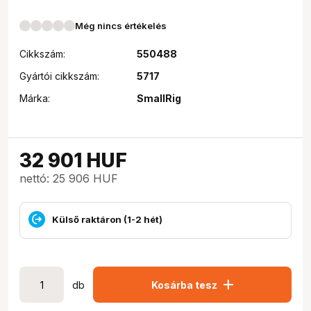
Még nincs értékelés
Cikkszám:
550488
Gyártói cikkszám:
5717
Márka:
SmallRig
32 901
HUF
nettó: 25 906 HUF
Külső raktáron (1-2 hét)
add
db
Kosárba tesz