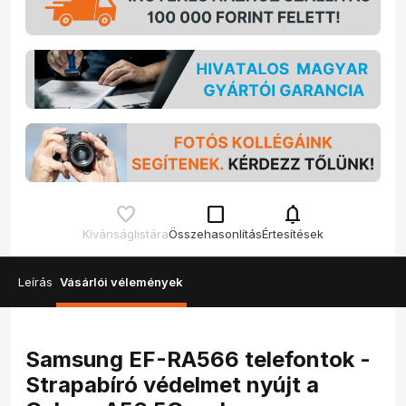
check_box_outline_blank
notifications
Kívánságlistára
Összehasonlítás
Értesítések
Leírás
Vásárlói vélemények
Samsung EF-RA566 telefontok -
Strapabíró védelmet nyújt a