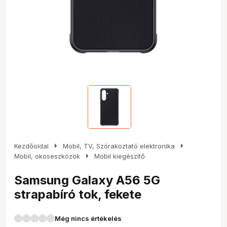
arrow_right
arrow_right
Kezdőoldal
Mobil, TV, Szórakoztató elektronika
arrow_right
Mobil, okoseszközök
Mobil kiegészítő
Samsung Galaxy A56 5G
strapabíró tok, fekete
Még nincs értékelés