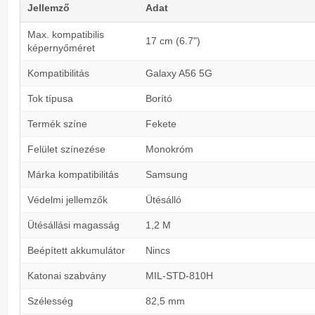
Jellemző
Adat
Max. kompatibilis
17 cm (6.7")
képernyőméret
Kompatibilitás
Galaxy A56 5G
Tok típusa
Borító
Termék színe
Fekete
Felület színezése
Monokróm
Márka kompatibilitás
Samsung
Védelmi jellemzők
Ütésálló
Ütésállási magasság
1,2 M
Beépített akkumulátor
Nincs
Katonai szabvány
MIL-STD-810H
Szélesség
82,5 mm