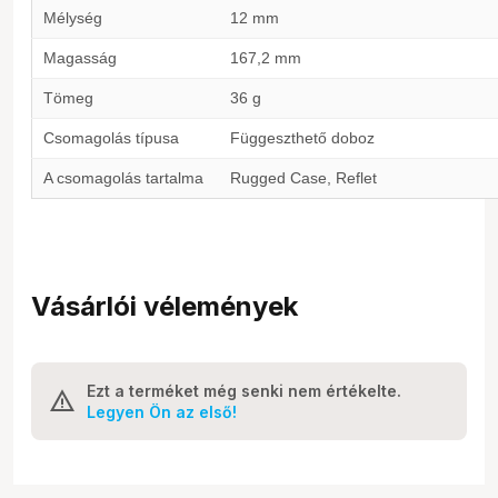
Mélység
12 mm
Magasság
167,2 mm
Tömeg
36 g
Csomagolás típusa
Függeszthető doboz
A csomagolás tartalma
Rugged Case, Reflet
Vásárlói vélemények
Ezt a terméket még senki nem értékelte.
Legyen Ön az első!