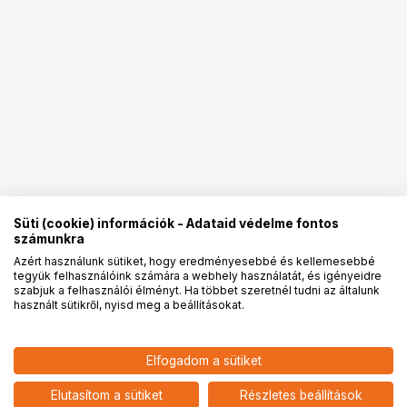
Süti (cookie) információk - Adataid védelme fontos
számunkra
Azért használunk sütiket, hogy eredményesebbé és kellemesebbé
tegyük felhasználóink számára a webhely használatát, és igényeidre
PRO
partnerségek
szabjuk a felhasználói élményt. Ha többet szeretnél tudni az általunk
használt sütikről, nyisd meg a beállításokat.
10 598
HUF
Elfogadom a sütiket
nettó: 8 345 HUF
Samsung Galaxy A56 5G
strapabíró tok, fekete
add
Elutasítom a sütiket
Részletes beállítások