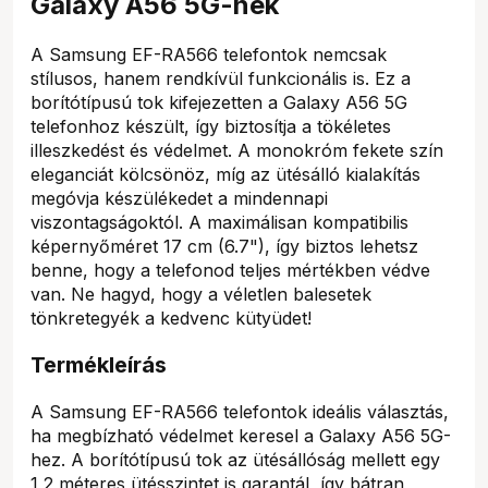
Galaxy A56 5G-nek
A Samsung EF-RA566 telefontok nemcsak
stílusos, hanem rendkívül funkcionális is. Ez a
borítótípusú tok kifejezetten a Galaxy A56 5G
telefonhoz készült, így biztosítja a tökéletes
illeszkedést és védelmet. A monokróm fekete szín
eleganciát kölcsönöz, míg az ütésálló kialakítás
megóvja készülékedet a mindennapi
viszontagságoktól. A maximálisan kompatibilis
képernyőméret 17 cm (6.7"), így biztos lehetsz
benne, hogy a telefonod teljes mértékben védve
van. Ne hagyd, hogy a véletlen balesetek
tönkretegyék a kedvenc kütyüdet!
Termékleírás
A Samsung EF-RA566 telefontok ideális választás,
ha megbízható védelmet keresel a Galaxy A56 5G-
hez. A borítótípusú tok az ütésállóság mellett egy
1,2 méteres ütésszintet is garantál, így bátran