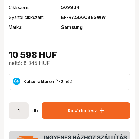
Cikkszám:
509964
Gyártói cikkszám:
EF-RA566CBEGWW
Márka:
Samsung
10 598
HUF
nettó: 8 345 HUF
Külső raktáron (1-2 hét)
add
db
Kosárba tesz