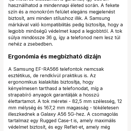
használhatod a mindennapi életed során. A fekete
szín és a monokróm felület elegáns megjelenést
biztosít, ami minden stílushoz illik. A Samsung
márkával való kompatibilitás pedig biztosítja, hogy a
legjobb minőségű védelmet kapd a legjobbtól. A tok
súlya mindössze 36 g, így a telefonod nem lesz túl
nehéz a zsebedben.
Ergonómia és megbízható dizájn
A Samsung EF-RA566 telefontok nemcsak
esztétikus, de rendkívül praktikus is. Az
ergonomikus kialakítás biztosítja, hogy
kényelmesen tarthasd a telefonodat, míg a
strapabíró anyagok garantálják a hosszú
élettartamot. A tok méretei - 82,5 mm szélesség, 12
mm mélység és 167,2 mm magasság - tökéletesen
illeszkednek a Galaxy A56 5G-hez. A csomagolás
tartalmaz egy Rugged Case-t is, amely maximális
védelmet biztosít, és egy Reflet-et, amely még