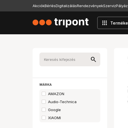
Akciók
Bérlés
Digitalizálás
Rendezvények
Szerviz
Pályáz
apps
Terméke
MÁRKA
AMAZON
Audio-Technica
Google
XIAOMI