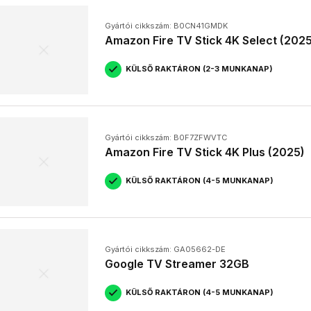
Milyen internetkapcsolat szükséges a set top box haszn
A stabil és gyors internetkapcsolat elengedhetetlen a strea
Gyártói cikkszám: B0CN41GMDK
Amazon Fire TV Stick 4K Select (2025
sebesség ajánlott a HD, és Mbps a K tartalmakhoz.
Milyen applikációk érhetők el a set top boxon?
Ez a set top box típusától függ, de általában a legnépszerűbb 
KÜLSŐ RAKTÁRON (2-3 MUNKANAP)
Max, Disney+, Amazon Prime Video), videómegosztók (pl. Yo
(pl. Facebook, Twitter) elérhetők.
Gyártói cikkszám: B0F7ZFWVTC
Amazon Fire TV Stick 4K Plus (2025)
KÜLSŐ RAKTÁRON (4-5 MUNKANAP)
Gyártói cikkszám: GA05662-DE
Google TV Streamer 32GB
KÜLSŐ RAKTÁRON (4-5 MUNKANAP)