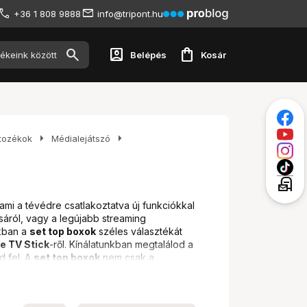
+36 1 808 9888
info@tripont.hu
account_box
shopping_bag
Belépés
Kosár
arrow_right
arrow_right
rtozékok
Médialejátszó
local_post_office
mi a tévédre csatlakoztatva új funkciókkal
áról, vagy a legújabb streaming
nkban a
set top boxok
széles választékát
e TV Stick
-ről. Kínálatunkban megtalálod a
d fel. A
set top boxok
nem csak a
sználhatók. Ha szeretnéd a régi tévédet
ásaidat élvezni a nagy képernyőn, akkor a