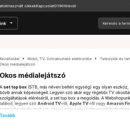
atok
Használt cikkek
Kapcsolat
GYIK
Hírlevél
arrow_drop_down
ink
arrow_right
arrow_right
Kezdőoldal
Mobil, TV, Szórakoztató elektronika
Televíziók és ta
Okos médialejátszó
Okos médialejátszó
A
set top box
(STB, más néven beltéri egység) egy olyan eszköz, a
bővíti annak képességeit. Legyen szó akár egy régebbi TV okosítás
szolgáltatások eléréséről, a set top box a megoldás. A Webshopu
találod, legyen szó
Android TV
-ről,
Apple TV
-ről vagy
Amazon Fir
számodra ideális eszközt, amivel a tévézés új dimenzióit fedezhete
szórakozást szolgálják, hanem akár prezentációkhoz is kiválóan ha
Tovább
felokosítani, vagy csak egyszerűen a kedvenc streaming szolgáltat
set top box
a te eszközöd.