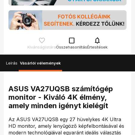
check_box_outline_blank
notifications
Kívánságlistára
Összehasonlítás
Értesítések
Leírás
Vásárlói vélemények
ASUS VA27UQSB számítógép
monitor - Kiváló 4K élmény,
amely minden igényt kielégít
Az ASUS VA27UQSB egy 27 hüvelykes 4K Ultra
HD monitor, amely lenyűgöző képfelbontásával és
modern technológiáival egyaránt ideális választás