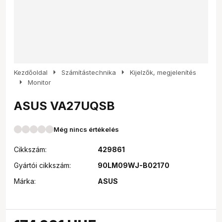
arrow_right
arrow_right
Kezdőoldal
Számítástechnika
Kijelzők, megjelenítés
arrow_right
Monitor
ASUS VA27UQSB
Még nincs értékelés
Cikkszám:
429861
Gyártói cikkszám:
90LM09WJ-B02170
Márka:
ASUS