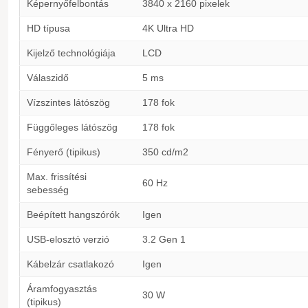
Képernyőfelbontás
3840 x 2160 pixelek
HD típusa
4K Ultra HD
Kijelző technológiája
LCD
Válaszidő
5 ms
Vízszintes látószög
178 fok
Függőleges látószög
178 fok
Fényerő (tipikus)
350 cd/m2
Max. frissítési
60 Hz
sebesség
Beépített hangszórók
Igen
USB-elosztó verzió
3.2 Gen 1
Kábelzár csatlakozó
Igen
Áramfogyasztás
30 W
(tipikus)