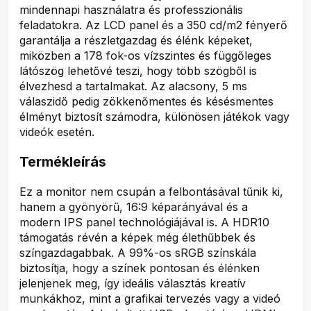
mindennapi használatra és professzionális
feladatokra. Az LCD panel és a 350 cd/m2 fényerő
garantálja a részletgazdag és élénk képeket,
miközben a 178 fok-os vízszintes és függőleges
látószög lehetővé teszi, hogy több szögből is
élvezhesd a tartalmakat. Az alacsony, 5 ms
válaszidő pedig zökkenőmentes és késésmentes
élményt biztosít számodra, különösen játékok vagy
videók esetén.
Termékleírás
Ez a monitor nem csupán a felbontásával tűnik ki,
hanem a gyönyörű, 16:9 képarányával és a
modern IPS panel technológiájával is. A HDR10
támogatás révén a képek még élethűbbek és
színgazdagabbak. A 99%-os sRGB színskála
biztosítja, hogy a színek pontosan és élénken
jelenjenek meg, így ideális választás kreatív
munkákhoz, mint a grafikai tervezés vagy a videó