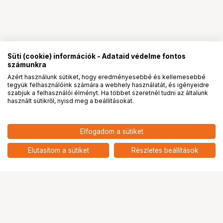
Süti (cookie) információk - Adataid védelme fontos
számunkra
Azért használunk sütiket, hogy eredményesebbé és kellemesebbé
tegyük felhasználóink számára a webhely használatát, és igényeidre
PRO
partnerségek
szabjuk a felhasználói élményt. Ha többet szeretnél tudni az általunk
használt sütikről, nyisd meg a beállításokat.
174 901
HUF
Elfogadom a sütiket
nettó: 137 717 HUF
ASUS VA27UQSB
add
Elutasítom a sütiket
Részletes beállítások
Ugrás az oldal tetejére
Segítség a vásárláshoz