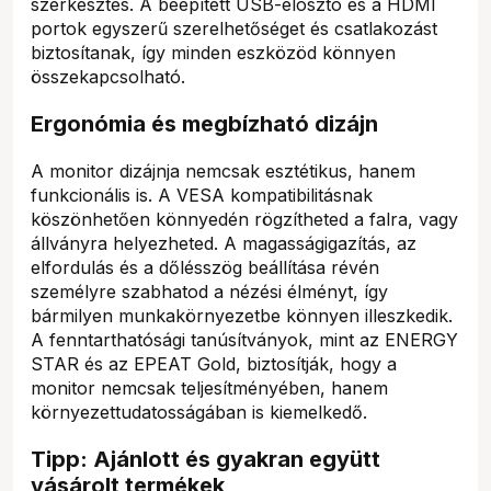
szerkesztés. A beépített USB-elosztó és a HDMI
portok egyszerű szerelhetőséget és csatlakozást
biztosítanak, így minden eszközöd könnyen
összekapcsolható.
Ergonómia és megbízható dizájn
A monitor dizájnja nemcsak esztétikus, hanem
funkcionális is. A VESA kompatibilitásnak
köszönhetően könnyedén rögzítheted a falra, vagy
állványra helyezheted. A magasságigazítás, az
elfordulás és a dőlésszög beállítása révén
személyre szabhatod a nézési élményt, így
bármilyen munkakörnyezetbe könnyen illeszkedik.
A fenntarthatósági tanúsítványok, mint az ENERGY
STAR és az EPEAT Gold, biztosítják, hogy a
monitor nemcsak teljesítményében, hanem
környezettudatosságában is kiemelkedő.
Tipp: Ajánlott és gyakran együtt
vásárolt termékek