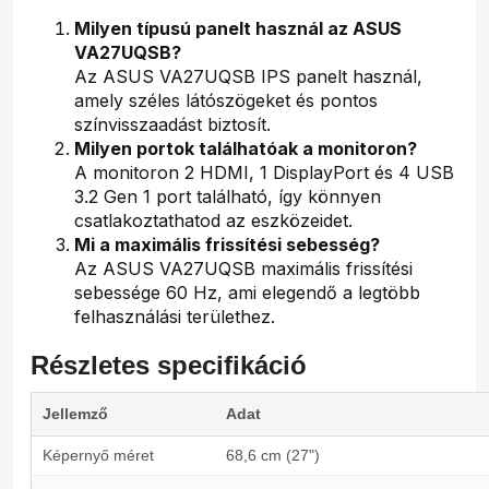
Milyen típusú panelt használ az ASUS
VA27UQSB?
Az ASUS VA27UQSB IPS panelt használ,
amely széles látószögeket és pontos
színvisszaadást biztosít.
Milyen portok találhatóak a monitoron?
A monitoron 2 HDMI, 1 DisplayPort és 4 USB
3.2 Gen 1 port található, így könnyen
csatlakoztathatod az eszközeidet.
Mi a maximális frissítési sebesség?
Az ASUS VA27UQSB maximális frissítési
sebessége 60 Hz, ami elegendő a legtöbb
felhasználási területhez.
Részletes specifikáció
Jellemző
Adat
Képernyő méret
68,6 cm (27")