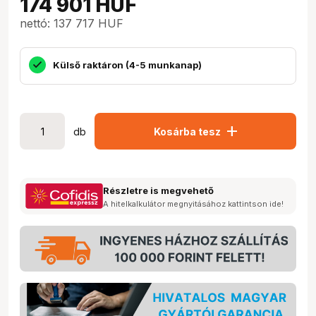
174 901
HUF
nettó: 137 717 HUF
Külső raktáron (4-5 munkanap)
add
db
Kosárba tesz
Részletre is megvehető
A hitelkalkulátor megnyitásához kattintson ide!