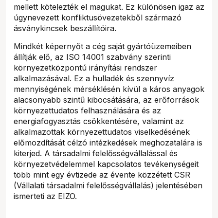
mellett kötelezték el magukat. Ez különösen igaz az
úgynevezett konfliktusövezetekből származó
ásványkincsek beszállítóira.
Mindkét képernyőt a cég saját gyártóüzemeiben
állítják elő, az ISO 14001 szabvány szerinti
környezetközpontú irányítási rendszer
alkalmazásával. Ez a hulladék és szennyvíz
mennyiségének mérséklésén kívül a káros anyagok
alacsonyabb szintű kibocsátására, az erőforrások
környezettudatos felhasználására és az
energiafogyasztás csökkentésére, valamint az
alkalmazottak környezettudatos viselkedésének
előmozdítását célzó intézkedések meghozatalára is
kiterjed. A társadalmi felelősségvállalással és
környezetvédelemmel kapcsolatos tevékenységeit
több mint egy évtizede az évente közzétett CSR
(Vállalati társadalmi felelősségvállalás) jelentésében
ismerteti az EIZO.