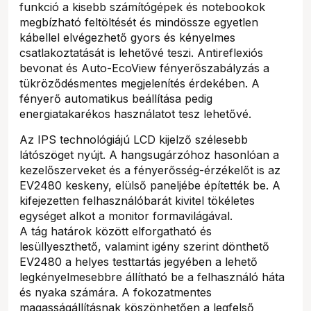
funkció a kisebb számítógépek és notebookok
megbízható feltöltését és mindössze egyetlen
kábellel elvégezhető gyors és kényelmes
csatlakoztatását is lehetővé teszi. Antireflexiós
bevonat és Auto-EcoView fényerőszabályzás a
tükröződésmentes megjelenítés érdekében. A
fényerő automatikus beállítása pedig
energiatakarékos használatot tesz lehetővé.
Az IPS technológiájú LCD kijelző szélesebb
látószöget nyújt. A hangsugárzóhoz hasonlóan a
kezelőszerveket és a fényerősség-érzékelőt is az
EV2480 keskeny, elülső paneljébe építették be. A
kifejezetten felhasználóbarát kivitel tökéletes
egységet alkot a monitor formavilágával.
A tág határok között elforgatható és
lesüllyeszthető, valamint igény szerint dönthető
EV2480 a helyes testtartás jegyében a lehető
legkényelmesebbre állítható be a felhasználó háta
és nyaka számára. A fokozatmentes
magasságállításnak köszönhetően a legfelső