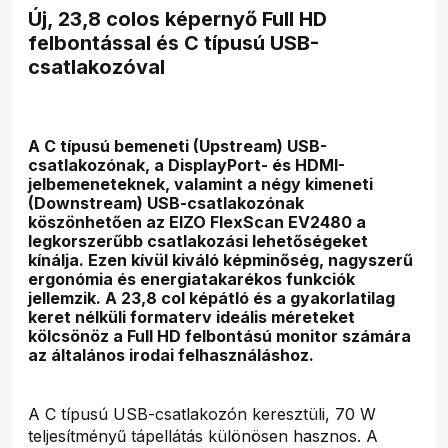
Új, 23,8 colos képernyő Full HD
felbontással és C típusú USB-
csatlakozóval
A C típusú bemeneti (Upstream) USB-
csatlakozónak, a DisplayPort- és HDMI-
jelbemeneteknek, valamint a négy kimeneti
(Downstream) USB-csatlakozónak
köszönhetően az EIZO FlexScan EV2480 a
legkorszerűbb csatlakozási lehetőségeket
kínálja. Ezen kívül kiváló képminőség, nagyszerű
ergonómia és energiatakarékos funkciók
jellemzik. A 23,8 col képátló és a gyakorlatilag
keret nélküli formaterv ideális méreteket
kölcsönöz a Full HD felbontású monitor számára
az általános irodai felhasználáshoz.
A C típusú USB-csatlakozón keresztüli, 70 W
teljesítményű tápellátás különösen hasznos. A