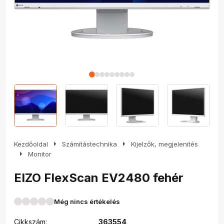
arrow_right
arrow_right
Kezdőoldal
Számítástechnika
Kijelzők, megjelenítés
arrow_right
Monitor
EIZO FlexScan EV2480 fehér
Még nincs értékelés
Cikkszám:
363554