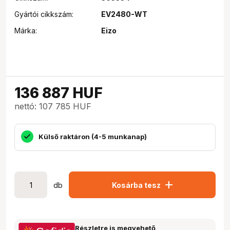
Gyártói cikkszám:
EV2480-WT
Márka:
Eizo
136 887
HUF
nettó: 107 785 HUF
Külső raktáron (4-5 munkanap)
add
db
Kosárba tesz
Részletre is megvehető