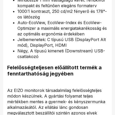
kompakt és feltűnően elegáns formaterv
1000:1 kontraszt, 250 cd/m2 fényerő és 178°-
os látószög
Auto-EcoView, EcoView-Index és EcoView-
Optimizer a maximális energiatakarékosság és
az optimális ergonómia érdekében
Jelbemenetek: C típusú USB (DisplayPort Alt
mód), DisplayPort, HDMI
Négy, A típusú kimeneti (Downstream) USB-
csatlakozó
Felelősségteljesen előállított termék a
fenntarthatóság jegyében
Az EIZO monitorok társadalmilag felelősségteljes
módon készülnek. A gyártási folyamat teljes
mértékben mentes a gyermek- és kényszermunka
alkalmazásától. Az ellátási lánc gondosan
megválasztott beszállítói szintén azonos elvek