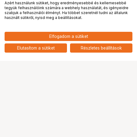
Azért használunk sütiket, hogy eredményesebbé és kellemesebbé
tegyük felhasználóink számára a webhely használatát, és igényeidre
PRO
partnerségek
szabjuk a felhasználói élményt. Ha többet szeretnél tudni az általunk
használt sütikről, nyisd meg a beállításokat.
136 887
HUF
Elfogadom a sütiket
nettó: 107 785 HUF
EIZO FlexScan EV2480 fehér
add
Elutasítom a sütiket
Részletes beállítások
Ugrás az oldal tetejére
Segítség a vásárláshoz
Fizetési lehetőségek
Szállítással kapcsolatos részletek
Reklamáció és termékvisszaküldés
Fogyasztói elállás