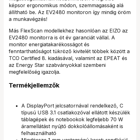
képsor ergonomikus módon, szemmagasság alá
állítható be. Az EV2480 monitoron így mindig öröm
a munkavégzés!
Más FlexScan modellekhez hasonlóan az EIZO az
EV2480 monitorra is öt év garanciát vállal. A
monitor energiatakarékosságot és
fenntarthatóságot tükröző kivitelét többek között a
TCO Certified 8. kiadásával, valamint az EPEAT és
az Energy Star szabványokkal szembeni
megfelelőség igazolja.
Termékjellemzők
A DisplayPort jelcsatornával rendelkező, C
típusú USB 3.1 csatlakozóval ellátott készülék
táblagépek és notebookok legfeljebb 70 W
áramellátást nyújtó dokkolóállomásaként is
felhasználható
Mindössze 1 mm vastagságú keret: rendkívül