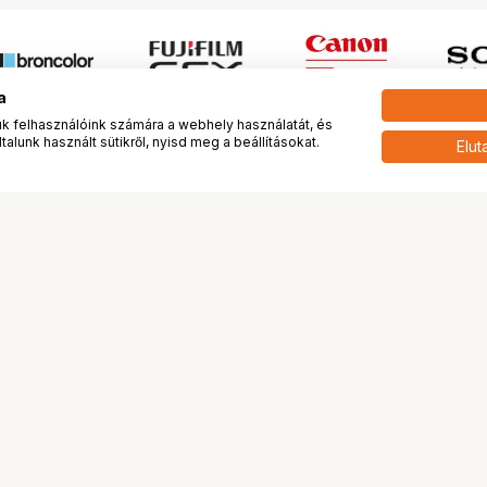
a
 felhasználóink számára a webhely használatát, és
alunk használt sütikről, nyisd meg a beállításokat.
Elut
 meg minket!
További oldalaink
tkozunk
Fotókönyv
 véleménye rólunk
Fotólabor
óterem és Stúdió
Digitalizálás
vények
PhaseOne
tya
Bluechip
tya
Problog
Program
Márkáink