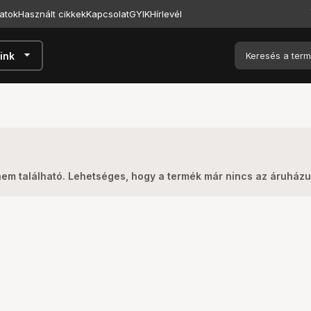
atok
Használt cikkek
Kapcsolat
GYIK
Hírlevél
arrow_drop_down
ink
nem található. Lehetséges, hogy a termék már nincs az áruház