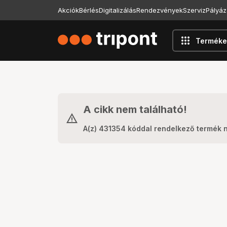
Akciók
Bérlés
Digitalizálás
Rendezvények
Szerviz
Pályáz
apps
Terméke
A cikk nem található!
A(z) 431354 kóddal rendelkező termék 