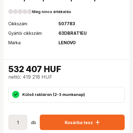
Még nincs értékelés
Cikkszám:
507783
Gyártói cikkszám:
63DBRAT1EU
Márka:
LENOVO
532 407
HUF
nettó: 419 218 HUF
Külső raktáron (2-3 munkanap)
add
db
Kosárba tesz