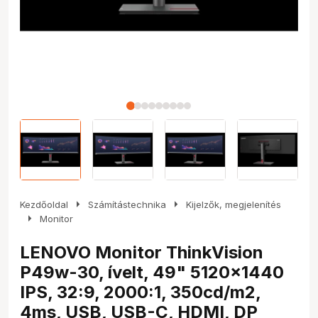
arrow_right
arrow_right
Kezdőoldal
Számítástechnika
Kijelzők, megjelenítés
arrow_right
Monitor
LENOVO Monitor ThinkVision
P49w-30, ívelt, 49" 5120x1440
IPS, 32:9, 2000:1, 350cd/m2,
4ms, USB, USB-C, HDMI, DP