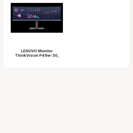
LENOVO Monitor
ThinkVision P49w-30,
ívelt, 49" 5120x1440 IPS,
32:9, 2000:1, 350cd/m2,
4ms, USB, USB-C, HDMI,
DP