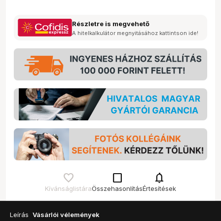
Részletre is megvehető
A hitelkalkulátor megnyitásához kattintson ide!
check_box_outline_blank
notifications
Kívánságlistára
Összehasonlítás
Értesítések
Leírás
Vásárlói vélemények