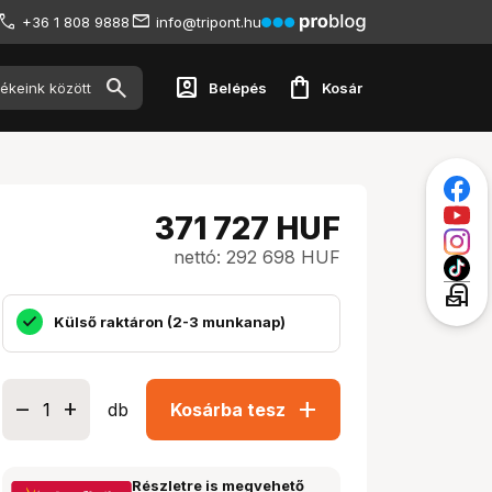
+36 1 808 9888
info@tripont.hu
account_box
shopping_bag
Belépés
Kosár
371 727
HUF
nettó: 292 698 HUF
local_post_office
Külső raktáron (2-3 munkanap)
add
db
Kosárba tesz
Részletre is megvehető