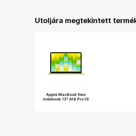
Utoljára megtekintett termé
Apple MacBook Neo
notebook 13" A18 Pro (6
magos CPU, 5 magos
GPU), 8GB, 512GB SSD –
citrus