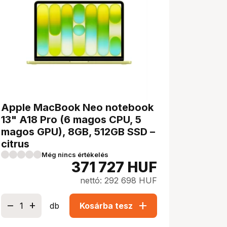
Apple MacBook Neo notebook
13" A18 Pro (6 magos CPU, 5
magos GPU), 8GB, 512GB SSD –
citrus
Még nincs értékelés
371 727
HUF
nettó: 292 698 HUF
add
db
Kosárba tesz