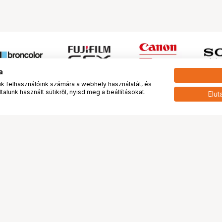
a
 felhasználóink számára a webhely használatát, és
alunk használt sütikről, nyisd meg a beállításokat.
Elut
 meg minket!
További oldalaink
tkozunk
Fotókönyv
 véleménye rólunk
Fotólabor
óterem és Stúdió
Digitalizálás
vények
PhaseOne
tya
Bluechip