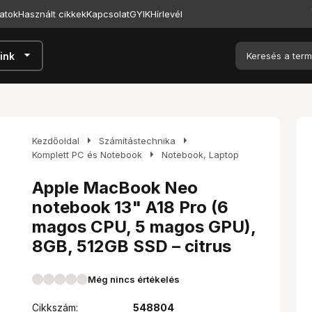
atok
Használt cikkek
Kapcsolat
GYIK
Hírlevél
arrow_drop_down
ink
arrow_right
arrow_right
Kezdőoldal
Számítástechnika
arrow_right
Komplett PC és Notebook
Notebook, Laptop
Apple MacBook Neo
notebook 13" A18 Pro (6
magos CPU, 5 magos GPU),
8GB, 512GB SSD – citrus
Még nincs értékelés
Cikkszám:
548804