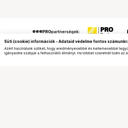
PRO
partnerségek:
Süti (cookie) információk - Adataid védelme fontos számunkr
Azért használunk sütiket, hogy eredményesebbé és kellemesebbé tegyük
igényeidre szabjuk a felhasználói élményt. Ha többet szeretnél tudni az ált
Segítség a vásárláshoz
Ismerj
Fizetési lehetőségek
Bemuta
Szállítással kapcsolatos részletek
Vevőink
Reklamáció és termékvisszaküldés
Bemutat
Fogyasztói elállás
Rendez
Adattörlő kódok
Diákkár