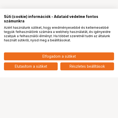
Süti (cookie) információk - Adataid védelme fontos
számunkra
Azért használunk sütiket, hogy eredményesebbé és kellemesebbé
tegyük felhasználóink számára a webhely használatát, és igényeidre
PRO
partnerségek
szabjuk a felhasználói élményt. Ha többet szeretnél tudni az általunk
használt sütikről, nyisd meg a beállításokat.
Elfogadom a sütiket
Elutasítom a sütiket
Részletes beállítások
Ugrás az oldal tetejére
Segítség a vásárláshoz
Fizetési lehetőségek