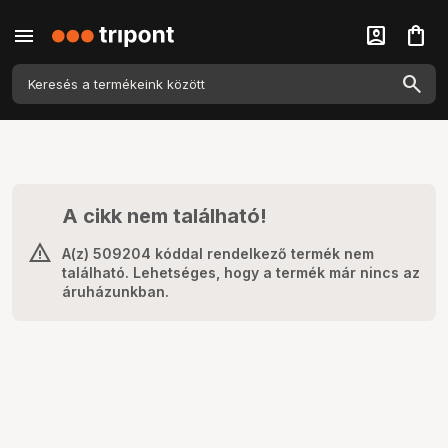
menu
account_box
shopping_bag
A cikk nem található!
A(z) 509204 kóddal rendelkező termék nem
található. Lehetséges, hogy a termék már nincs az
áruházunkban.