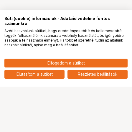
Süti (cookie) információk - Adataid védelme fontos
számunkra
Azért használunk sütiket, hogy eredményesebbé és kellemesebbé
tegyük felhasználóink számára a webhely használatát, és igényeidre
PRO
partnerségek
szabjuk a felhasználói élményt. Ha többet szeretnél tudni az általunk
használt sütikről, nyisd meg a beállításokat.
Elfogadom a sütiket
Elutasítom a sütiket
Részletes beállítások
Ugrás az oldal tetejére
Segítség a vásárláshoz
Fizetési lehetőségek