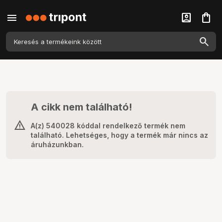
menu
account_box
shopping_bag
A cikk nem található!
A(z) 540028 kóddal rendelkező termék nem
található. Lehetséges, hogy a termék már nincs az
áruházunkban.