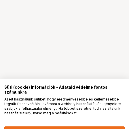
Süti (cookie) információk - Adataid védelme fontos
számunkra
Azért használunk sütiket, hogy eredményesebbé és kellemesebbé
tegyük felhasználóink számára a webhely használatát, és igényeidre
PRO
partnerségek
szabjuk a felhasználói élményt. Ha többet szeretnél tudni az általunk
használt sütikről, nyisd meg a beállításokat.
Lenovo ThinkBook 16 G8 IAL
368 637
HUF