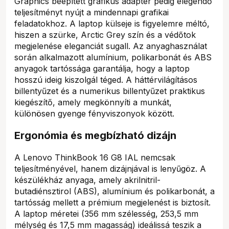
Graphics beépített grafikus adapter pedig elegendő
teljesítményt nyújt a mindennapi grafikai
feladatokhoz. A laptop külseje is figyelemre méltó,
hiszen a szürke, Arctic Grey szín és a védőtok
megjelenése eleganciát sugall. Az anyaghasználat
során alkalmazott alumínium, polikarbonát és ABS
anyagok tartóssága garantálja, hogy a laptop
hosszú ideig kiszolgál téged. A háttérvilágításos
billentyűzet és a numerikus billentyűzet praktikus
kiegészítő, amely megkönnyíti a munkát,
különösen gyenge fényviszonyok között.
Ergonómia és megbízható dizájn
A Lenovo ThinkBook 16 G8 IAL nemcsak
teljesítményével, hanem dizájnjával is lenyűgöz. A
készülékház anyaga, amely akrilnitril-
butadiénsztirol (ABS), alumínium és polikarbonát, a
tartósság mellett a prémium megjelenést is biztosít.
A laptop méretei (356 mm szélesség, 253,5 mm
mélység és 17,5 mm magasság) ideálissá teszik a