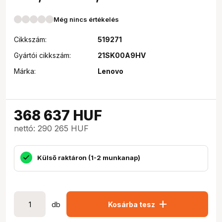
Még nincs értékelés
Cikkszám:
519271
Gyártói cikkszám:
21SK00A9HV
Márka:
Lenovo
368 637
HUF
nettó: 290 265 HUF
Külső raktáron (1-2 munkanap)
add
db
Kosárba tesz