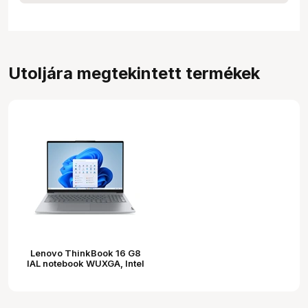
Utoljára megtekintett termékek
Lenovo ThinkBook 16 G8
IAL notebook WUXGA, Intel
Core Ultra 5 225U, 16GB
DDR5, 512GB SSD, nincs
OS, sarkvidéki szürke