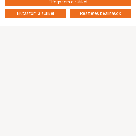
Elfogadom a sütiket
notebook WUXGA, Intel Core
nettó: 290 265 HUF
Ultra 5 225U, 16GB DDR5, 512GB
add
SSD, nincs OS, sarkvidéki
Elutasítom a sütiket
Részletes beállítások
szürke
Ugrás az oldal tetejére
Segítség a vásárláshoz
Fizetési lehetőségek
Szállítással kapcsolatos részletek
Reklamáció és termékvisszaküldés
Fogyasztói elállás
Adattörlő kódok
Cofidis Express áruhitel
Lízing lehetőségek
Ajándékutalvány