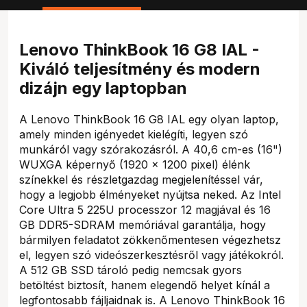
Lenovo ThinkBook 16 G8 IAL -
Kiváló teljesítmény és modern
dizájn egy laptopban
A Lenovo ThinkBook 16 G8 IAL egy olyan laptop,
amely minden igényedet kielégíti, legyen szó
munkáról vagy szórakozásról. A 40,6 cm-es (16")
WUXGA képernyő (1920 x 1200 pixel) élénk
színekkel és részletgazdag megjelenítéssel vár,
hogy a legjobb élményeket nyújtsa neked. Az Intel
Core Ultra 5 225U processzor 12 magjával és 16
GB DDR5-SDRAM memóriával garantálja, hogy
bármilyen feladatot zökkenőmentesen végezhetsz
el, legyen szó videószerkesztésről vagy játékokról.
A 512 GB SSD tároló pedig nemcsak gyors
betöltést biztosít, hanem elegendő helyet kínál a
legfontosabb fájljaidnak is. A Lenovo ThinkBook 16