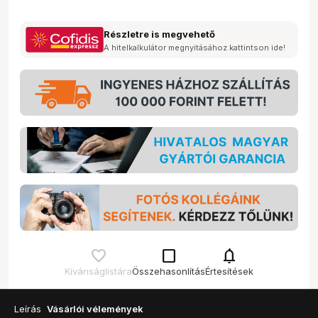
Részletre is megvehető
A hitelkalkulátor megnyitásához kattintson ide!
check_box_outline_blank
notifications
Kívánságlistára
Összehasonlítás
Értesítések
Leírás
Vásárlói vélemények