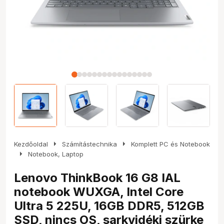
arrow_right
arrow_right
Kezdőoldal
Számítástechnika
Komplett PC és Notebook
arrow_right
Notebook, Laptop
Lenovo ThinkBook 16 G8 IAL
notebook WUXGA, Intel Core
Ultra 5 225U, 16GB DDR5, 512GB
SSD, nincs OS, sarkvidéki szürke