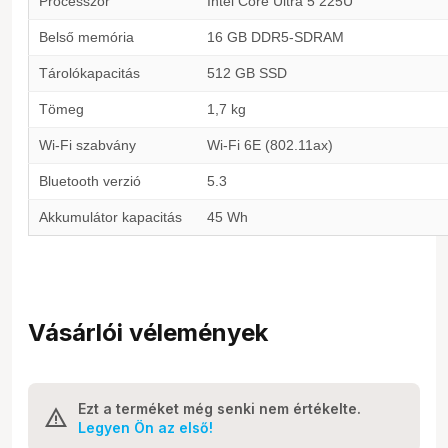
Processzor
Intel Core Ultra 5 225U
Belső memória
16 GB DDR5-SDRAM
Tárolókapacitás
512 GB SSD
Tömeg
1,7 kg
Wi-Fi szabvány
Wi-Fi 6E (802.11ax)
Bluetooth verzió
5.3
Akkumulátor kapacitás
45 Wh
Vásárlói vélemények
Ezt a terméket még senki nem értékelte.
Legyen Ön az első!