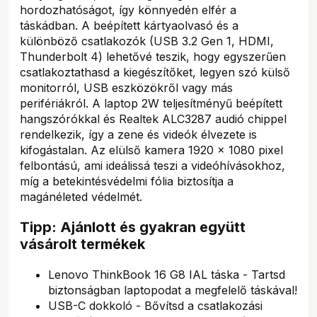
hordozhatóságot, így könnyedén elfér a
táskádban. A beépített kártyaolvasó és a
különböző csatlakozók (USB 3.2 Gen 1, HDMI,
Thunderbolt 4) lehetővé teszik, hogy egyszerűen
csatlakoztathasd a kiegészítőket, legyen szó külső
monitorról, USB eszközökről vagy más
perifériákról. A laptop 2W teljesítményű beépített
hangszórókkal és Realtek ALC3287 audió chippel
rendelkezik, így a zene és videók élvezete is
kifogástalan. Az elülső kamera 1920 x 1080 pixel
felbontású, ami ideálissá teszi a videóhívásokhoz,
míg a betekintésvédelmi fólia biztosítja a
magánéleted védelmét.
Tipp: Ajánlott és gyakran együtt
vásárolt termékek
Lenovo ThinkBook 16 G8 IAL táska - Tartsd
biztonságban laptopodat a megfelelő táskával!
USB-C dokkoló - Bővítsd a csatlakozási