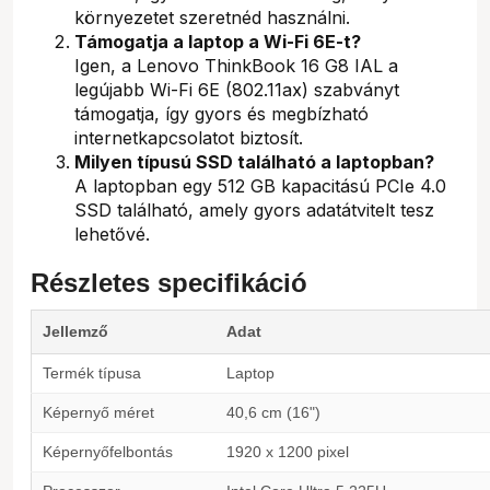
környezetet szeretnéd használni.
Támogatja a laptop a Wi-Fi 6E-t?
Igen, a Lenovo ThinkBook 16 G8 IAL a
legújabb Wi-Fi 6E (802.11ax) szabványt
támogatja, így gyors és megbízható
internetkapcsolatot biztosít.
Milyen típusú SSD található a laptopban?
A laptopban egy 512 GB kapacitású PCIe 4.0
SSD található, amely gyors adatátvitelt tesz
lehetővé.
Részletes specifikáció
Jellemző
Adat
Termék típusa
Laptop
Képernyő méret
40,6 cm (16")
Képernyőfelbontás
1920 x 1200 pixel