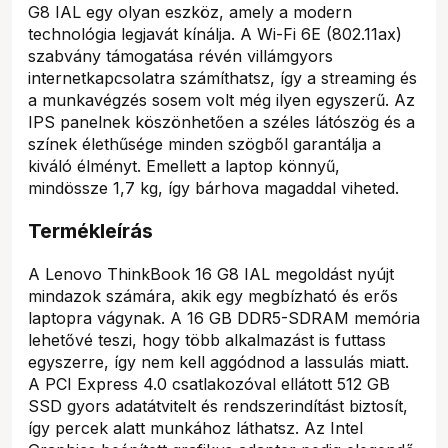
G8 IAL egy olyan eszköz, amely a modern
technológia legjavát kínálja. A Wi-Fi 6E (802.11ax)
szabvány támogatása révén villámgyors
internetkapcsolatra számíthatsz, így a streaming és
a munkavégzés sosem volt még ilyen egyszerű. Az
IPS panelnek köszönhetően a széles látószög és a
színek élethűsége minden szögből garantálja a
kiváló élményt. Emellett a laptop könnyű,
mindössze 1,7 kg, így bárhova magaddal viheted.
Termékleírás
A Lenovo ThinkBook 16 G8 IAL megoldást nyújt
mindazok számára, akik egy megbízható és erős
laptopra vágynak. A 16 GB DDR5-SDRAM memória
lehetővé teszi, hogy több alkalmazást is futtass
egyszerre, így nem kell aggódnod a lassulás miatt.
A PCI Express 4.0 csatlakozóval ellátott 512 GB
SSD gyors adatátvitelt és rendszerindítást biztosít,
így percek alatt munkához láthatsz. Az Intel