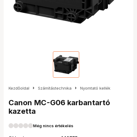
arrow_right
arrow_right
Kezdőoldal
Számítástechnika
Nyomtató kellék
Canon MC-G06 karbantartó
kazetta
Még nincs értékelés