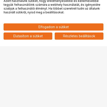
Azért használunk sütiket, hogy eredményesebbé és kellemesebbé
tegyük felhasználóink számára a webhely használatát, és igényeidre
PRO
partnerségek
szabjuk a felhasználói élményt. Ha többet szeretnél tudni az általunk
használt sütikről, nyisd meg a beállításokat.
3 342
HUF
Elfogadom a sütiket
nettó: 2 631 HUF
Canon MC-G06 karbantartó
kazetta
add
Elutasítom a sütiket
Részletes beállítások
Ugrás az oldal tetejére
Segítség a vásárláshoz
Fizetési lehetőségek
Szállítással kapcsolatos részletek
Reklamáció és termékvisszaküldés
Fogyasztói elállás