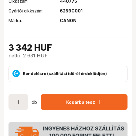
Cikkszám:
440775
Gyártói cikkszám:
6259C001
Márka:
CANON
3 342
HUF
nettó: 2 631 HUF
Rendelésre (szállítási időről érdeklődjön)
add
db
Kosárba tesz