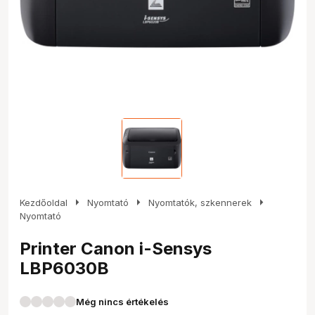
arrow_right
arrow_right
arrow_right
Kezdőoldal
Nyomtató
Nyomtatók, szkennerek
Nyomtató
Printer Canon i-Sensys
LBP6030B
Még nincs értékelés