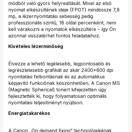
módból való gyors helyreállását. Mivel az első
nyomat elkészültének ideje (FPOT) mindössze 7,8
mp, a lézernyomtatási sebesség pedig
professzionális szintű, 18 oldal percenként, nem
kell várakozni a nyomatok elkészültére – így Ön
azonnal visszatérhet fontos feladataihoz.
Kivételes lézerminőség
Élvezze a lehető legélesebb, legpontosabb és
legrészletesebb grafikát az akár 2400×600 dpi
nyomtatási felbontásnak és az automatikus
képjavító funkciónak köszönhetően. A Canon MS
(Magnetic Spherical) tonert kifejezetten úgy
fejlesztették ki, hogy folyamatosan optimális
nyomtatási teljesítményt nyújtson.
Energiatakarékos
A Canon „On demand fixing” technológiájának