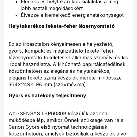
Elegáns és helytakarékos kialakítás a még
jobb asztali megoldásokért
Élvezze a kiemelkedő energiahatékonyságot
Helytakarékos fekete-fehér lézernyomtató
Ez az íróasztalon kényelmesen elhelyezhető,
gyors, kompakt és megfizethető fekete-fehér
lézernyomtató tökéletesen alkalmas személyi és kis
irodai használatra. A kihúzható papírtálcafedélnek
köszönhetően az elegáns és helytakarékos,
elegáns fekete színű készülék mérete mindössze
364×249×198 mm (szé×mé×ma)
Gyors és hatékony teljesítmény
Az i-SENSYS LBP6030B készülék azonnal
működésbe lép, amikor Önnek szüksége van rá a
Canon Gyors első nyomat technológiáinak
köszönhetően, amelyek biztosítják a készülék alvó