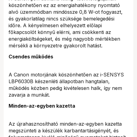
köszönhetően ez az energiahatékony nyomtató
alvó üzemmódban mindössze 0,8 W-ot fogyaszt,
és gyakorlatilag nincs szüksége bemelegedési
időre. A kényelmesen elhelyezett előlapi
főkapcsolót könnyű elérni, ami csökkenti az
energiaköltségeket, és még nagyobb mértékben
mérsékli a környezetre gyakorolt hatást.
Csendes működés
A Canon motorjának köszönhetően az i-SENSYS
LBP6030B készenléti állapotban hangtalan,
működés közben pedig kivételesen halk, így nem
zavarja a munkát.
Minden-az-egyben kazetta
Az újrahasznosítható minden-az-egyben kazetta
megszünteti a készülék karbantartásigényét, és