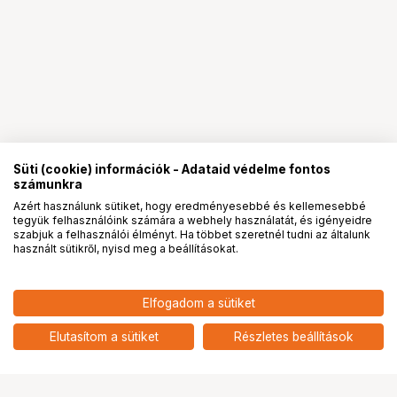
Süti (cookie) információk - Adataid védelme fontos
számunkra
Azért használunk sütiket, hogy eredményesebbé és kellemesebbé
tegyük felhasználóink számára a webhely használatát, és igényeidre
PRO
partnerségek
szabjuk a felhasználói élményt. Ha többet szeretnél tudni az általunk
használt sütikről, nyisd meg a beállításokat.
50 367
HUF
Elfogadom a sütiket
nettó: 39 659 HUF
Printer Canon i-Sensys
LBP6030B
add
Elutasítom a sütiket
Részletes beállítások
Ugrás az oldal tetejére