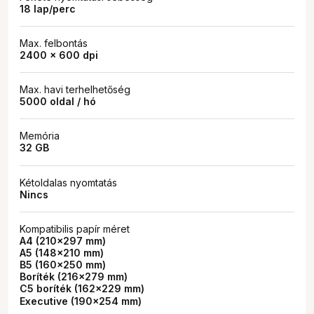
18 lap/perc
Max. felbontás
2400 x 600 dpi
Max. havi terhelhetőség
5000 oldal / hó
Memória
32 GB
Kétoldalas nyomtatás
Nincs
Kompatibilis papír méret
A4 (210×297 mm)
A5 (148×210 mm)
B5 (160×250 mm)
Boríték (216×279 mm)
C5 boríték (162×229 mm)
Executive (190×254 mm)