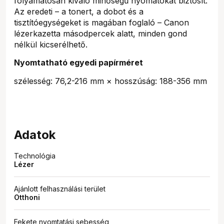
folyamatosan kiváló minőségű nyomatokat biztosít.
Az eredeti – a tonert, a dobot és a
tisztítóegységeket is magában foglaló – Canon
lézerkazetta másodpercek alatt, minden gond
nélkül kicserélhető.
Nyomtatható egyedi papírméret
szélesség: 76,2-216 mm × hosszúság: 188-356 mm
Adatok
Technológia
Lézer
Ajánlott felhasználási terület
Otthoni
Fekete nyomtatási sebesség