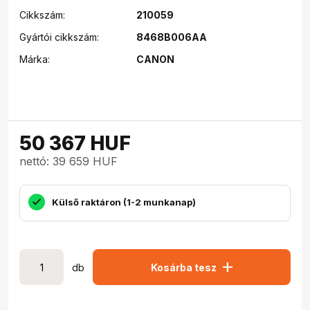
Cikkszám:
210059
Gyártói cikkszám:
8468B006AA
Márka:
CANON
50 367
HUF
nettó: 39 659 HUF
Külső raktáron (1-2 munkanap)
add
db
Kosárba tesz