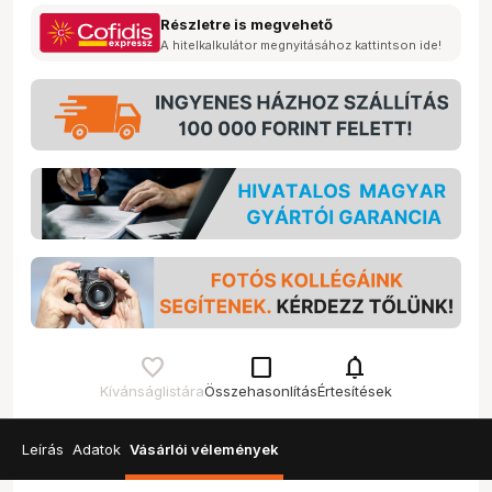
Részletre is megvehető
A hitelkalkulátor megnyitásához kattintson ide!
check_box_outline_blank
notifications
Kívánságlistára
Összehasonlítás
Értesítések
Leírás
Adatok
Vásárlói vélemények