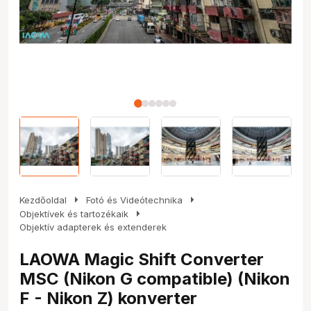
arrow_right
arrow_right
Kezdőoldal
Fotó és Videótechnika
arrow_right
Objektívek és tartozékaik
Objektív adapterek és extenderek
LAOWA Magic Shift Converter
MSC (Nikon G compatible) (Nikon
F - Nikon Z) konverter