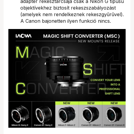
adapter rekesztárcsája csak a Nikon G típusú
objektívekhez biztosít rekeszszabályozást
(amelyek nem rendelkeznek rekeszgyűrűvel).
A Canon bajonetten ilyen funkció nincs.