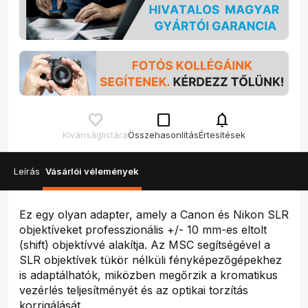
check_box_outline_blank
notifications
Kívánságlistára
Összehasonlítás
Értesítések
Leírás
Vásárlói vélemények
Ez egy olyan adapter, amely a Canon és Nikon SLR
objektíveket professzionális +/- 10 mm-es eltolt
(shift) objektívvé alakítja. Az MSC segítségével a
SLR objektívek tükör nélküli fényképezőgépekhez
is adaptálhatók, miközben megőrzik a kromatikus
vezérlés teljesítményét és az optikai torzítás
korrigálását.