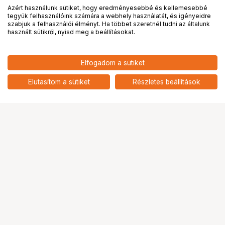
Azért használunk sütiket, hogy eredményesebbé és kellemesebbé
tegyük felhasználóink számára a webhely használatát, és igényeidre
PRO
partnerségek
szabjuk a felhasználói élményt. Ha többet szeretnél tudni az általunk
használt sütikről, nyisd meg a beállításokat.
Elfogadom a sütiket
LAOWA Magic Shift Converter MSC
150 900
HUF
(Nikon G compatible) (Nikon F -
Elutasítom a sütiket
Részletes beállítások
nettó: 118 819 HUF
Nikon Z) konverter
Ugrás az oldal tetejére
Segítség a vásárláshoz
Fizetési lehetőségek
Szállítással kapcsolatos részletek
Reklamáció és termékvisszaküldés
Fogyasztói elállás