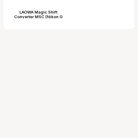
LAOWA Magic Shift
Converter MSC (Nikon G
compatible) (Nikon F -
Nikon Z) konverter