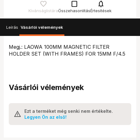
check_box_outline_blank
notifications
Kívánságlistára
Összehasonlítás
Értesítések
Leírás
Vásárlói vélemények
Megj.: LAOWA 100MM MAGNETIC FILTER
HOLDER SET (WITH FRAMES) FOR 15MM F/4.5
Vásárlói vélemények
Ezt a terméket még senki nem értékelte.
Legyen Ön az első!