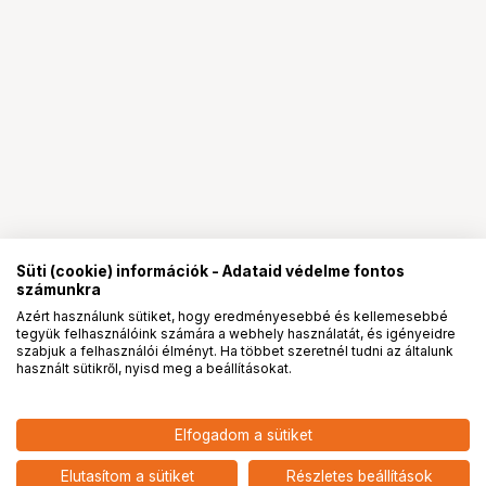
Süti (cookie) információk - Adataid védelme fontos
számunkra
Azért használunk sütiket, hogy eredményesebbé és kellemesebbé
tegyük felhasználóink számára a webhely használatát, és igényeidre
PRO
partnerségek
szabjuk a felhasználói élményt. Ha többet szeretnél tudni az általunk
használt sütikről, nyisd meg a beállításokat.
Elfogadom a sütiket
LAOWA 100MM MAGNETIC FILTER
55 900
HUF
HOLDER SET (WITH FRAMES) FOR
Elutasítom a sütiket
Részletes beállítások
nettó: 44 016 HUF
15MM F/4.5