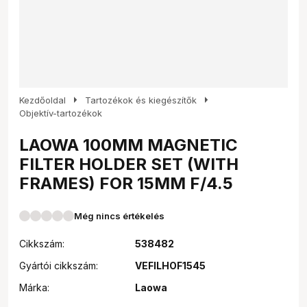
arrow_right
arrow_right
Kezdőoldal
Tartozékok és kiegészítők
Objektív-tartozékok
LAOWA 100MM MAGNETIC
FILTER HOLDER SET (WITH
FRAMES) FOR 15MM F/4.5
Még nincs értékelés
Cikkszám:
538482
Gyártói cikkszám:
VEFILHOF1545
Márka:
Laowa