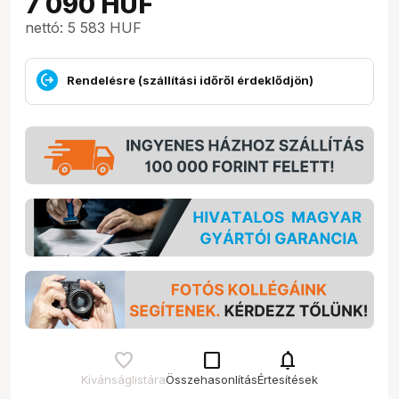
7 090
HUF
nettó: 5 583 HUF
Rendelésre (szállítási időről érdeklődjön)
check_box_outline_blank
notifications
Kívánságlistára
Összehasonlítás
Értesítések