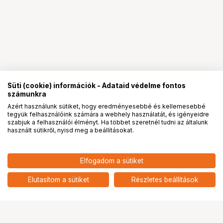
Süti (cookie) információk - Adataid védelme fontos
számunkra
Azért használunk sütiket, hogy eredményesebbé és kellemesebbé
tegyük felhasználóink számára a webhely használatát, és igényeidre
PRO
partnerségek
szabjuk a felhasználói élményt. Ha többet szeretnél tudni az általunk
használt sütikről, nyisd meg a beállításokat.
Elfogadom a sütiket
7 090
HUF
LAOWA LENS CAP 12MM F/2.8
Elutasítom a sütiket
Részletes beállítások
nettó: 5 583 HUF
Ugrás az oldal tetejére