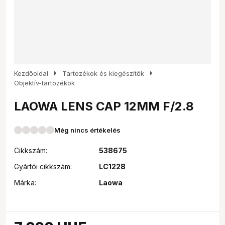
arrow_right
arrow_right
Kezdőoldal
Tartozékok és kiegészítők
Objektív-tartozékok
LAOWA LENS CAP 12MM F/2.8
Még nincs értékelés
Cikkszám:
538675
Gyártói cikkszám:
LC1228
Márka:
Laowa