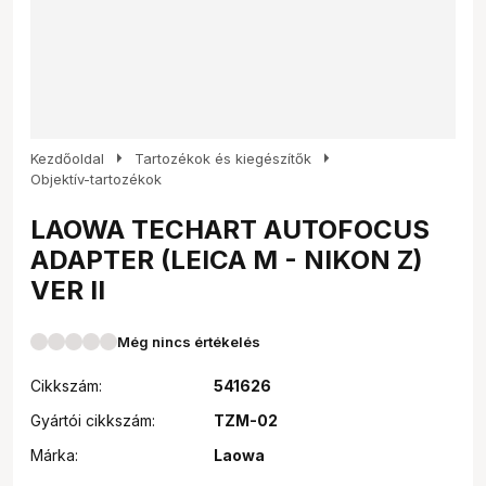
arrow_right
arrow_right
Kezdőoldal
Tartozékok és kiegészítők
Objektív-tartozékok
LAOWA TECHART AUTOFOCUS
ADAPTER (LEICA M - NIKON Z)
VER II
Még nincs értékelés
Cikkszám:
541626
Gyártói cikkszám:
TZM-02
Márka:
Laowa