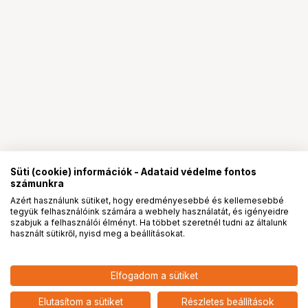
Süti (cookie) információk - Adataid védelme fontos
számunkra
Azért használunk sütiket, hogy eredményesebbé és kellemesebbé
tegyük felhasználóink számára a webhely használatát, és igényeidre
PRO
partnerségek
szabjuk a felhasználói élményt. Ha többet szeretnél tudni az általunk
használt sütikről, nyisd meg a beállításokat.
Elfogadom a sütiket
LAOWA TECHART AUTOFOCUS
173 900
HUF
ADAPTER (LEICA M - NIKON Z) VER II
Elutasítom a sütiket
Részletes beállítások
nettó: 136 929 HUF