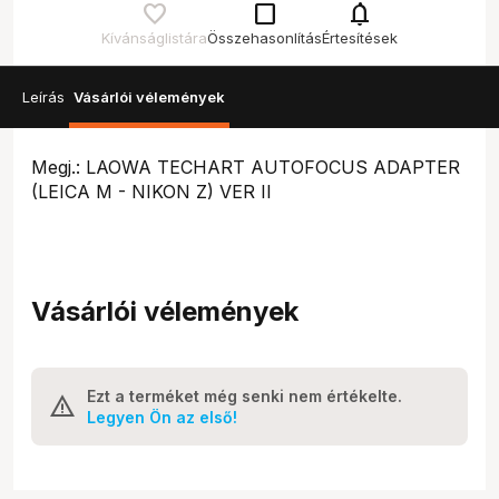
check_box_outline_blank
notifications
Kívánságlistára
Összehasonlítás
Értesítések
Leírás
Vásárlói vélemények
Megj.: LAOWA TECHART AUTOFOCUS ADAPTER
(LEICA M - NIKON Z) VER II
Vásárlói vélemények
Ezt a terméket még senki nem értékelte.
Legyen Ön az első!