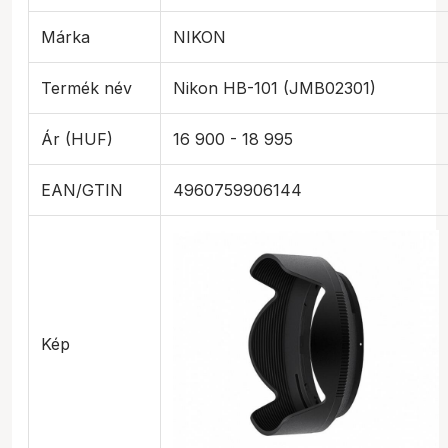
Márka
NIKON
Termék név
Nikon HB-101 (JMB02301)
Ár (HUF)
16 900 - 18 995
EAN/GTIN
4960759906144
Kép