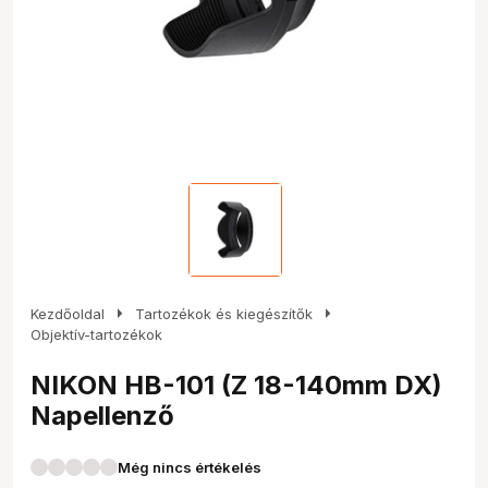
arrow_right
arrow_right
Kezdőoldal
Tartozékok és kiegészítők
Objektív-tartozékok
NIKON HB-101 (Z 18-140mm DX)
Napellenző
Még nincs értékelés