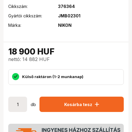
Cikkszám:
376364
Gyártói cikkszám:
JMB02301
Márka:
NIKON
18 900
HUF
nettó: 14 882 HUF
Külső raktáron (1-2 munkanap)
add
db
Kosárba tesz