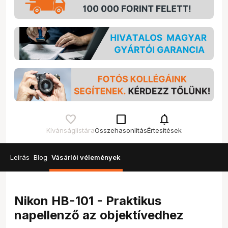
check_box_outline_blank
notifications
Kívánságlistára
Összehasonlítás
Értesítések
Leírás
Blog
Vásárlói vélemények
Nikon HB-101 - Praktikus
napellenző az objektívedhez