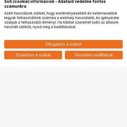
Süti (cookie) információk - Adataid védelme fontos
számunkra
Azért használunk sütiket, hogy eredményesebbé és kellemesebbé
tegyük felhasználóink számára a webhely használatát, és igényeidre
PRO
partnerségek
szabjuk a felhasználói élményt. Ha többet szeretnél tudni az általunk
használt sütikről, nyisd meg a beállításokat.
18 900
HUF
Elfogadom a sütiket
nettó: 14 882 HUF
NIKON HB-101 (Z 18-140mm DX)
Napellenző
add
Elutasítom a sütiket
Részletes beállítások
Ugrás az oldal tetejére
Segítség a vásárláshoz
Fizetési lehetőségek
Szállítással kapcsolatos részletek
Reklamáció és termékvisszaküldés