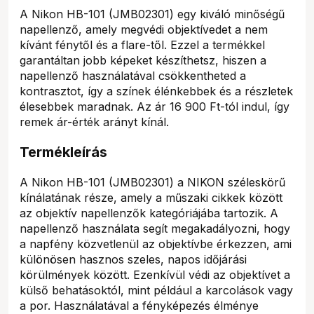
A Nikon HB-101 (JMB02301) egy kiváló minőségű
napellenző, amely megvédi objektívedet a nem
kívánt fénytől és a flare-től. Ezzel a termékkel
garantáltan jobb képeket készíthetsz, hiszen a
napellenző használatával csökkentheted a
kontrasztot, így a színek élénkebbek és a részletek
élesebbek maradnak. Az ár 16 900 Ft-tól indul, így
remek ár-érték arányt kínál.
Termékleírás
A Nikon HB-101 (JMB02301) a NIKON széleskörű
kínálatának része, amely a műszaki cikkek között
az objektív napellenzők kategóriájába tartozik. A
napellenző használata segít megakadályozni, hogy
a napfény közvetlenül az objektívbe érkezzen, ami
különösen hasznos szeles, napos időjárási
körülmények között. Ezenkívül védi az objektívet a
külső behatásoktól, mint például a karcolások vagy
a por. Használatával a fényképezés élménye