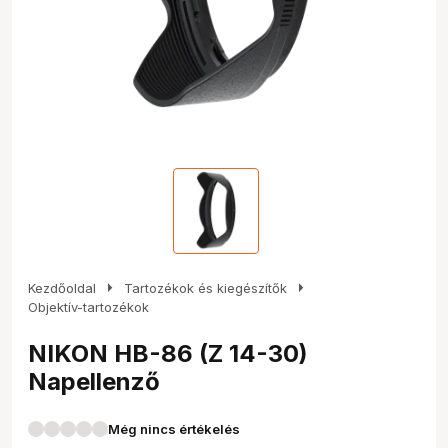
arrow_right
arrow_right
Kezdőoldal
Tartozékok és kiegészítők
Objektív-tartozékok
NIKON HB-86 (Z 14-30)
Napellenző
Még nincs értékelés