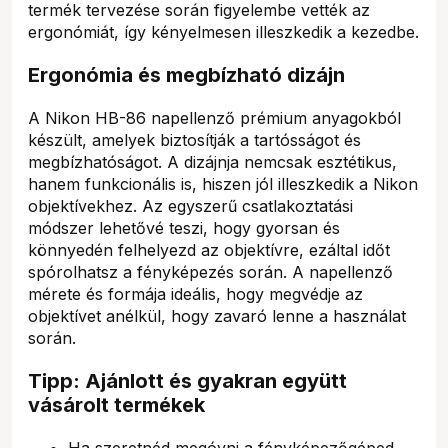
termék tervezése során figyelembe vették az
ergonómiát, így kényelmesen illeszkedik a kezedbe.
Ergonómia és megbízható dizájn
A Nikon HB-86 napellenző prémium anyagokból
készült, amelyek biztosítják a tartósságot és
megbízhatóságot. A dizájnja nemcsak esztétikus,
hanem funkcionális is, hiszen jól illeszkedik a Nikon
objektívekhez. Az egyszerű csatlakoztatási
módszer lehetővé teszi, hogy gyorsan és
könnyedén felhelyezd az objektívre, ezáltal időt
spórolhatsz a fényképezés során. A napellenző
mérete és formája ideális, hogy megvédje az
objektívet anélkül, hogy zavaró lenne a használat
során.
Tipp: Ajánlott és gyakran együtt
vásárolt termékek
Ha szeretnéd megóvni a fényképezőgéped,