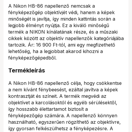
A Nikon HB-86 napellenző nemcsak a
fényképezőgép objektívjét védi, hanem a képek
minőségét is javítja, így minden kattintás során a
legjobb élményt nyújtja. Ez a kiváló minőségű
termék a NIKON kínálatának része, és a műszaki
cikkek között az objektív napellenzők kategóriájába
tartozik. Ár: 16 900 Ft-tól, ami egy megfizethető
lehetőség, ha a legjobbat akarod kihozni a
fényképezőgépedből.
Termékleírás
A Nikon HB-86 napellenző célja, hogy csökkentse
a nem kívánt fénybeesést, ezáltal javítva a képek
kontrasztját és színeit. A termék megvédi az
objektívet a karcolásoktól és egyéb sérülésektől,
így hosszabb élettartamot biztosít a
fényképezőgép számára. A napellenző könnyen
használható, egyszerűen rögzíthető az objektívre,
így gyorsan felkészülhetsz a fényképezésre. A