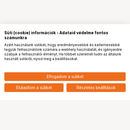
Süti (cookie) információk - Adataid védelme fontos
számunkra
Azért használunk sütiket, hogy eredményesebbé és kellemesebbé
tegyük felhasználóink számára a webhely használatát, és igényeidre
PRO
partnerségek
szabjuk a felhasználói élményt. Ha többet szeretnél tudni az általunk
használt sütikről, nyisd meg a beállításokat.
18 900
HUF
Elfogadom a sütiket
nettó: 14 882 HUF
NIKON HB-86 (Z 14-30)
Napellenző
add
Elutasítom a sütiket
Részletes beállítások
Ugrás az oldal tetejére
Segítség a vásárláshoz