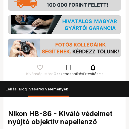
check_box_outline_blank
notifications
Kívánságlistára
Összehasonlítás
Értesítések
Leírás
Blog
Vásárlói vélemények
Nikon HB-86 - Kiváló védelmet
nyújtó objektív napellenző