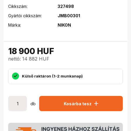
Cikkszám:
327498
Gyártói cikkszám:
JMB00301
Márka:
NIKON
18 900
HUF
nettó: 14 882 HUF
Külső raktáron (1-2 munkanap)
add
db
Kosárba tesz