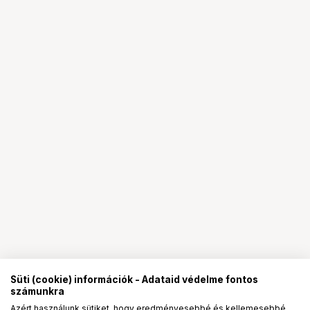
Süti (cookie) információk - Adataid védelme fontos
számunkra
Azért használunk sütiket, hogy eredményesebbé és kellemesebbé