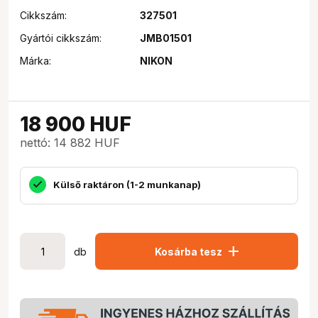
Cikkszám:
327501
Gyártói cikkszám:
JMB01501
Márka:
NIKON
18 900
HUF
nettó: 14 882 HUF
Külső raktáron (1-2 munkanap)
add
db
Kosárba tesz