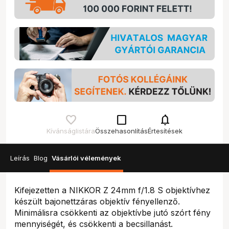
check_box_outline_blank
notifications
Kívánságlistára
Összehasonlítás
Értesítések
Leírás
Blog
Vásárlói vélemények
Kifejezetten a NIKKOR Z 24mm f/1.8 S objektívhez
készült bajonettzáras objektív fényellenző.
Minimálisra csökkenti az objektívbe jutó szórt fény
mennyiségét, és csökkenti a becsillanást.