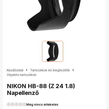
arrow_right
arrow_right
Kezdőoldal
Tartozékok és kiegészítők
Objektív-tartozékok
NIKON HB-88 (Z 24 1.8)
Napellenző
Még nincs értékelés