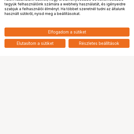
tegyük felhasználóink számára a webhely használatát, és igényeidre
PRO
partnerségek
szabjuk a felhasználói élményt. Ha többet szeretnél tudni az általunk
használt sütikről, nyisd meg a beállításokat.
18 900
HUF
Elfogadom a sütiket
nettó: 14 882 HUF
NIKON HB-88 (Z 24 1.8)
Napellenző
add
Elutasítom a sütiket
Részletes beállítások
Ugrás az oldal tetejére
Segítség a vásárláshoz
Fizetési lehetőségek
Szállítással kapcsolatos részletek
Reklamáció és termékvisszaküldés
Fogyasztói elállás
Adattörlő kódok