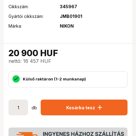
Cikkszám:
345967
Gyártói cikkszám:
JMB01901
Márka:
NIKON
20 900
HUF
nettó: 16 457 HUF
Külső raktáron (1-2 munkanap)
add
db
Kosárba tesz