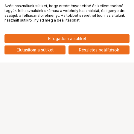
Azért használunk sütiket, hogy eredményesebbé és kellemesebbé
tegyük felhasználóink számára a webhely használatát, és igényeidre
PRO
partnerségek
szabjuk a felhasználói élményt. Ha többet szeretnél tudni az általunk
használt sütikről, nyisd meg a beállításokat.
20 900
HUF
Elfogadom a sütiket
nettó: 16 457 HUF
NIKON HB-97 (Z 14-24mm f/2.8
S) Napellenző szűrős
add
Elutasítom a sütiket
Részletes beállítások
Ugrás az oldal tetejére
Segítség a vásárláshoz
Fizetési lehetőségek
Szállítással kapcsolatos részletek
Reklamáció és termékvisszaküldés
Fogyasztói elállás