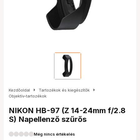
arrow_right
arrow_right
Kezdőoldal
Tartozékok és kiegészítők
Objektív-tartozékok
NIKON HB-97 (Z 14-24mm f/2.8
S) Napellenző szűrős
Még nincs értékelés