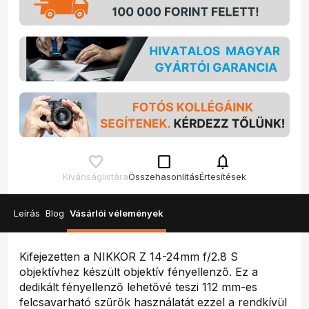
check_box_outline_blank
notifications
Kívánságlistára
Összehasonlítás
Értesítések
Leírás
Blog
Vásárlói vélemények
Kifejezetten a NIKKOR Z 14-24mm f/2.8 S
objektívhez készült objektív fényellenző. Ez a
dedikált fényellenző lehetővé teszi 112 mm-es
felcsavarható szűrők használatát ezzel a rendkívül