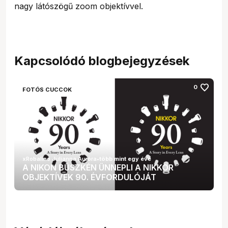
nagy látószögű zoom objektívvel.
Kapcsolódó blogbejegyzések
favorite
0
FOTÓS CUCCOK
xRobalino Julianna Auróra
•
több mint egy éve
A NIKON BÜSZKÉN ÜNNEPLI A NIKKOR
OBJEKTÍVEK 90. ÉVFORDULÓJÁT