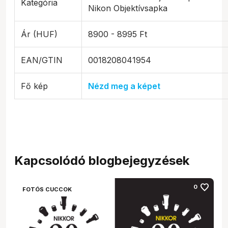
Kategória
Nikon Objektívsapka
Ár (HUF)
8900 - 8995 Ft
EAN/GTIN
0018208041954
Fő kép
Nézd meg a képet
Kapcsolódó blogbejegyzések
favorite
0
FOTÓS CUCCOK