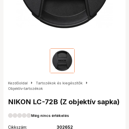
arrow_right
arrow_right
Kezdőoldal
Tartozékok és kiegészítők
Objektív-tartozékok
NIKON LC-72B (Z objektív sapka)
Még nincs értékelés
Cikkszám:
302652