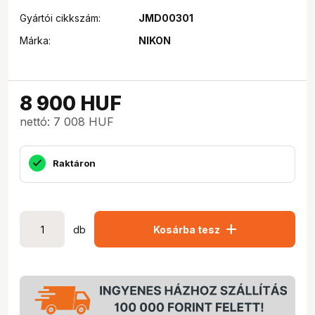
Gyártói cikkszám:
JMD00301
Márka:
NIKON
8 900
HUF
nettó: 7 008 HUF
Raktáron
add
db
Kosárba tesz