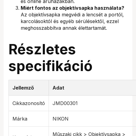
és online áruházakban.
Miért fontos az objektívsapka használata?
Az objektívsapka megvédi a lencsét a portól,
karcolásoktól és egyéb sérülésektől, ezzel
meghosszabbítva annak élettartamát.
Részletes
specifikáció
Jellemző
Adat
Cikkazonosító
JMD00301
Márka
NIKON
Műszaki cikk > Objektívsapka >