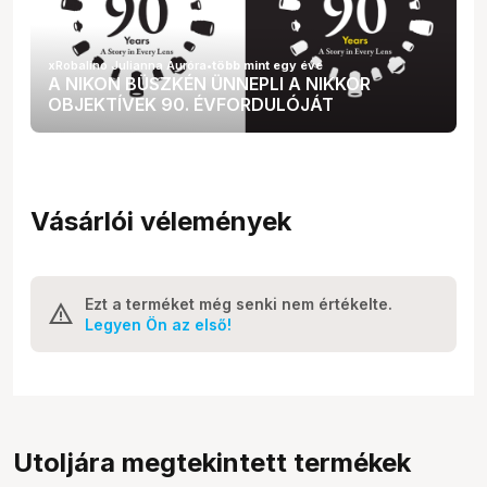
xRobalino Julianna Auróra
•
több mint egy éve
A NIKON BÜSZKÉN ÜNNEPLI A NIKKOR
OBJEKTÍVEK 90. ÉVFORDULÓJÁT
Vásárlói vélemények
Ezt a terméket még senki nem értékelte.
Legyen Ön az első!
Utoljára megtekintett termékek