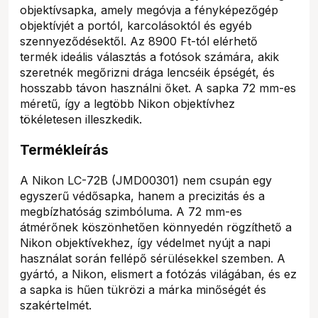
objektívsapka, amely megóvja a fényképezőgép
objektívjét a portól, karcolásoktól és egyéb
szennyeződésektől. Az 8900 Ft-tól elérhető
termék ideális választás a fotósok számára, akik
szeretnék megőrizni drága lencséik épségét, és
hosszabb távon használni őket. A sapka 72 mm-es
méretű, így a legtöbb Nikon objektívhez
tökéletesen illeszkedik.
Termékleírás
A Nikon LC-72B (JMD00301) nem csupán egy
egyszerű védősapka, hanem a precizitás és a
megbízhatóság szimbóluma. A 72 mm-es
átmérőnek köszönhetően könnyedén rögzíthető a
Nikon objektívekhez, így védelmet nyújt a napi
használat során fellépő sérülésekkel szemben. A
gyártó, a Nikon, elismert a fotózás világában, és ez
a sapka is hűen tükrözi a márka minőségét és
szakértelmét.