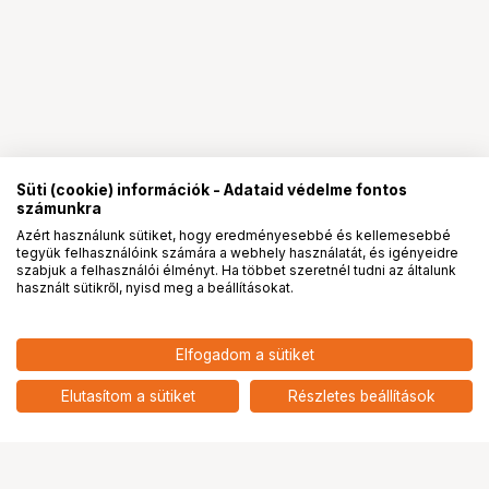
Süti (cookie) információk - Adataid védelme fontos
számunkra
Azért használunk sütiket, hogy eredményesebbé és kellemesebbé
tegyük felhasználóink számára a webhely használatát, és igényeidre
PRO
partnerségek
szabjuk a felhasználói élményt. Ha többet szeretnél tudni az általunk
használt sütikről, nyisd meg a beállításokat.
8 900
HUF
Elfogadom a sütiket
nettó: 7 008 HUF
NIKON LC-72B (Z objektív sapka)
add
Elutasítom a sütiket
Részletes beállítások
Ugrás az oldal tetejére