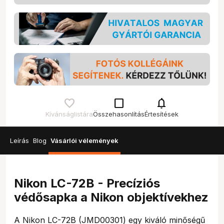
check_box_outline_blank
notifications
Kívánságlistára
Összehasonlítás
Értesítések
Leírás
Blog
Vásárlói vélemények
Nikon LC-72B - Precíziós
védősapka a Nikon objektívekhez
A Nikon LC-72B (JMD00301) egy kiváló minőségű