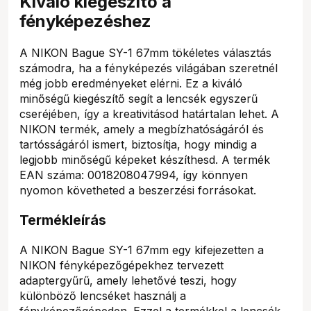
Kiváló kiegészítő a
fényképezéshez
A NIKON Bague SY-1 67mm tökéletes választás
számodra, ha a fényképezés világában szeretnél
még jobb eredményeket elérni. Ez a kiváló
minőségű kiegészítő segít a lencsék egyszerű
cseréjében, így a kreativitásod határtalan lehet. A
NIKON termék, amely a megbízhatóságáról és
tartósságáról ismert, biztosítja, hogy mindig a
legjobb minőségű képeket készíthesd. A termék
EAN száma: 0018208047994, így könnyen
nyomon követheted a beszerzési forrásokat.
Termékleírás
A NIKON Bague SY-1 67mm egy kifejezetten a
NIKON fényképezőgépekhez tervezett
adaptergyűrű, amely lehetővé teszi, hogy
különböző lencséket használj a
fényképezőgépeden. Ezzel a termékkel a lencsék