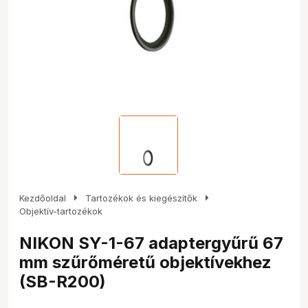
arrow_right
arrow_right
Kezdőoldal
Tartozékok és kiegészítők
Objektív-tartozékok
NIKON SY-1-67 adaptergyűrű 67
mm szűrőméretű objektívekhez
(SB-R200)