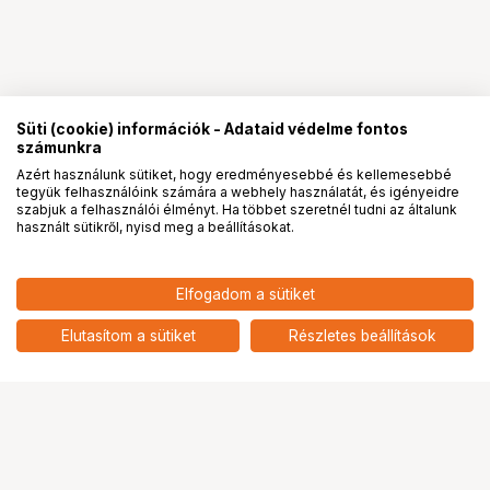
Süti (cookie) információk - Adataid védelme fontos
számunkra
Azért használunk sütiket, hogy eredményesebbé és kellemesebbé
tegyük felhasználóink számára a webhely használatát, és igényeidre
PRO
partnerségek
szabjuk a felhasználói élményt. Ha többet szeretnél tudni az általunk
használt sütikről, nyisd meg a beállításokat.
10 700
HUF
Elfogadom a sütiket
NIKON SY-1-67 adaptergyűrű 67
nettó: 8 425 HUF
mm szűrőméretű objektívekhez
add
(SB-R200)
Elutasítom a sütiket
Részletes beállítások
Ugrás az oldal tetejére