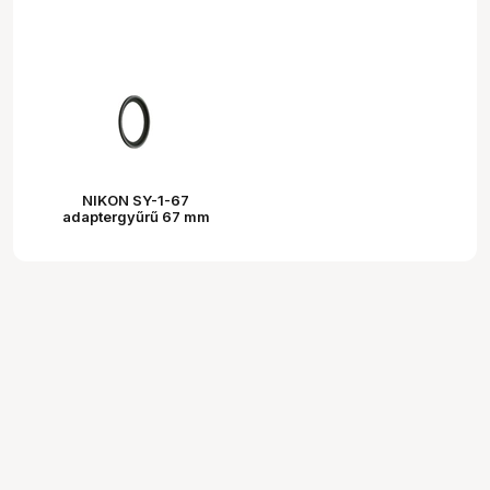
NIKON SY-1-67
adaptergyűrű 67 mm
szűrőméretű
objektívekhez (SB-R200)