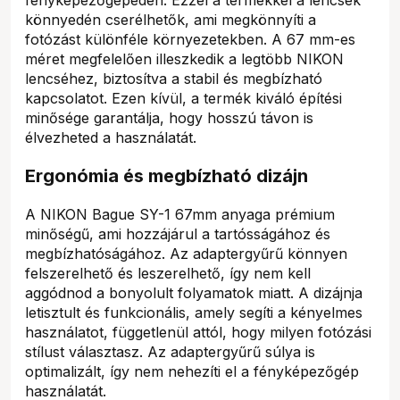
könnyedén cserélhetők, ami megkönnyíti a
fotózást különféle környezetekben. A 67 mm-es
méret megfelelően illeszkedik a legtöbb NIKON
lencséhez, biztosítva a stabil és megbízható
kapcsolatot. Ezen kívül, a termék kiváló építési
minősége garantálja, hogy hosszú távon is
élvezheted a használatát.
Ergonómia és megbízható dizájn
A NIKON Bague SY-1 67mm anyaga prémium
minőségű, ami hozzájárul a tartósságához és
megbízhatóságához. Az adaptergyűrű könnyen
felszerelhető és leszerelhető, így nem kell
aggódnod a bonyolult folyamatok miatt. A dizájnja
letisztult és funkcionális, amely segíti a kényelmes
használatot, függetlenül attól, hogy milyen fotózási
stílust választasz. Az adaptergyűrű súlya is
optimalizált, így nem nehezíti el a fényképezőgép
használatát.