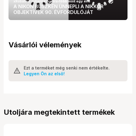
xRobalino Julianna Auróra
•
több mint egy éve
A NIKON BÜSZKÉN ÜNNEPLI A NIKKOR
OBJEKTÍVEK 90. ÉVFORDULÓJÁT
Vásárlói vélemények
Ezt a terméket még senki nem értékelte.
Legyen Ön az első!
Utoljára megtekintett termékek