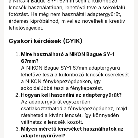
a NIKON Bague SY-1 67mm segít a különböző
lencsék használatában, lehetővé téve a sokoldalú
fotózást. Ha még nem használtál adaptergyűrűt,
érdemes kipróbálnod, mivel ez növelheti a kreatív
lehetőségeidet.
Gyakori kérdések (GYIK)
Mire használható a NIKON Bague SY-1
67mm?
A NIKON Bague SY-1 67mm adaptergyűrű
lehetővé teszi a különböző lencsék cserélését
a NIKON fényképezőgépeken, így
sokoldalúbbá teszi a fényképezést.
Hogyan kell használni az adaptergyűrűt?
Az adaptergyűrűt egyszerűen
csatlakoztathatod a fényképezőgéphez, majd
ráteheted a kívánt lencsét, így könnyedén
válthatsz a lencsék között.
Milyen méretű lencséket használhatok az
adaptergyűrűvel?