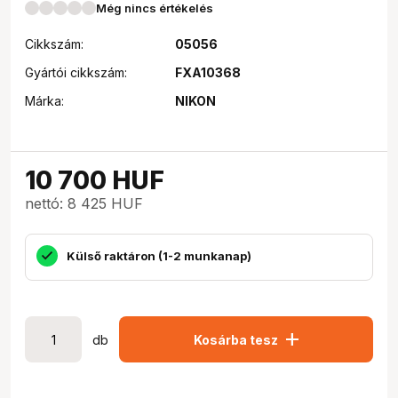
Még nincs értékelés
Cikkszám:
05056
Gyártói cikkszám:
FXA10368
Márka:
NIKON
10 700
HUF
nettó: 8 425 HUF
Külső raktáron (1-2 munkanap)
add
db
Kosárba tesz