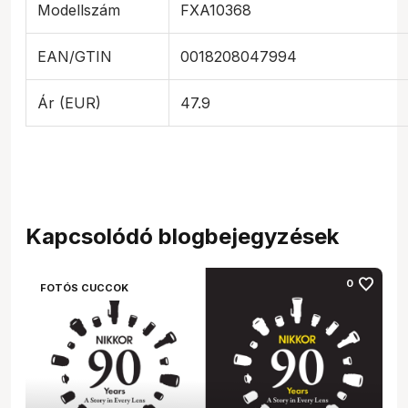
Modellszám
FXA10368
EAN/GTIN
0018208047994
Ár (EUR)
47.9
Kapcsolódó blogbejegyzések
favorite
0
FOTÓS CUCCOK