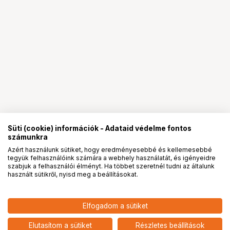
Süti (cookie) információk - Adataid védelme fontos
számunkra
Azért használunk sütiket, hogy eredményesebbé és kellemesebbé
tegyük felhasználóink számára a webhely használatát, és igényeidre
PRO
partnerségek
szabjuk a felhasználói élményt. Ha többet szeretnél tudni az általunk
használt sütikről, nyisd meg a beállításokat.
Elfogadom a sütiket
Samyang első objektívsapka AF 35mm F1.8 P
-
HUF
FE / AF 85mm F1.8 II objektívekhez
Elutasítom a sütiket
Részletes beállítások
nettó: -