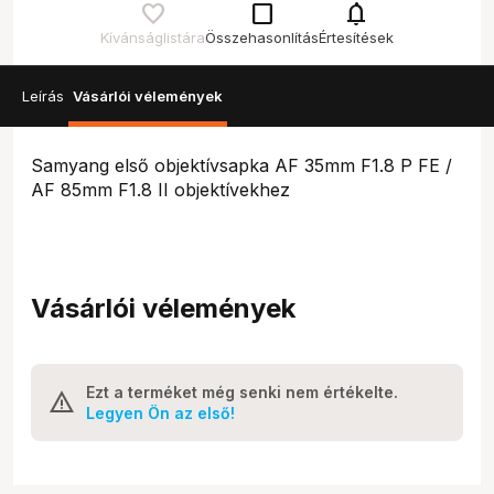
check_box_outline_blank
notifications
Kívánságlistára
Összehasonlítás
Értesítések
Leírás
Vásárlói vélemények
Samyang első objektívsapka AF 35mm F1.8 P FE /
AF 85mm F1.8 II objektívekhez
Vásárlói vélemények
Ezt a terméket még senki nem értékelte.
Legyen Ön az első!