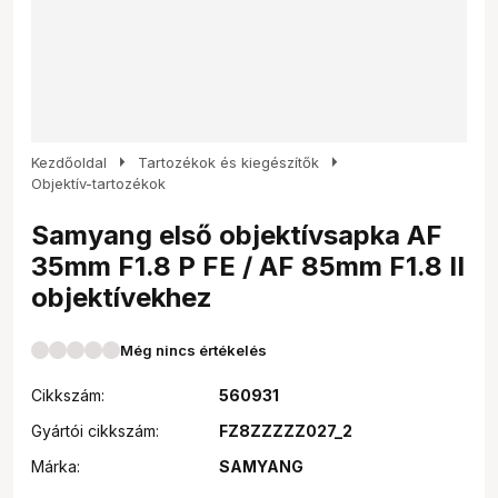
arrow_right
arrow_right
Kezdőoldal
Tartozékok és kiegészítők
Objektív-tartozékok
Samyang első objektívsapka AF
35mm F1.8 P FE / AF 85mm F1.8 II
objektívekhez
Még nincs értékelés
Cikkszám:
560931
Gyártói cikkszám:
FZ8ZZZZZ027_2
Márka:
SAMYANG