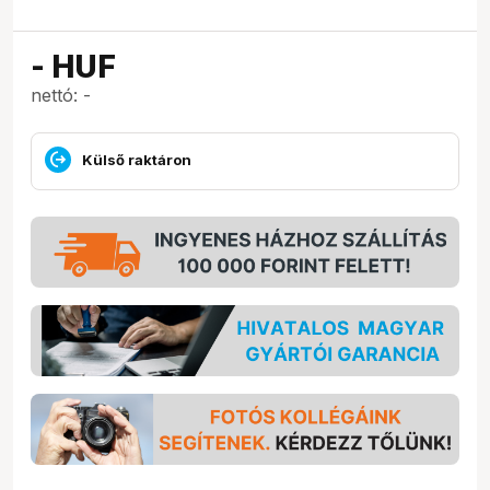
-
HUF
nettó: -
Külső raktáron