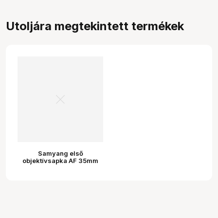
Utoljára megtekintett termékek
Samyang első
objektívsapka AF 35mm
F1.8 P FE / AF 85mm F1.8 II
objektívekhez