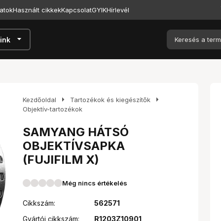
atok
Használt cikkek
Kapcsolat
GYIK
Hírlevél
arrow_drop_down
ink
arrow_right
arrow_right
Kezdőoldal
Tartozékok és kiegészítők
Objektív-tartozékok
SAMYANG HÁTSÓ
OBJEKTÍVSAPKA
(FUJIFILM X)
Még nincs értékelés
Cikkszám:
562571
Gyártói cikkszám:
R1203Z10901