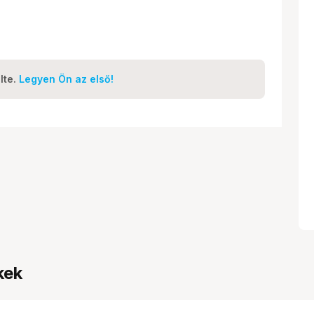
lte.
Legyen Ön az első!
kek