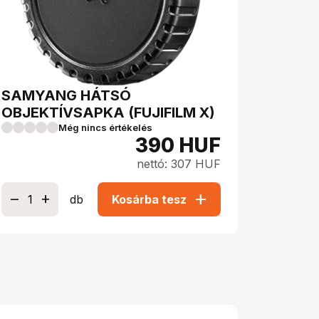
SAMYANG HÁTSÓ
OBJEKTÍVSAPKA (FUJIFILM X)
Még nincs értékelés
390
HUF
nettó: 307 HUF
add
db
Kosárba tesz