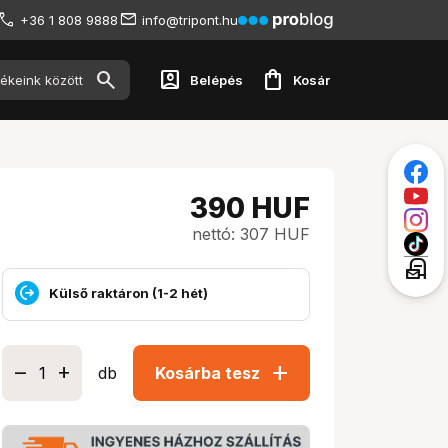
+36 1 808 9888
info@tripont.hu
account_box
shopping_bag
Belépés
Kosár
390
HUF
nettó: 307 HUF
local_post_office
Külső raktáron (1-2 hét)
add
db
Kosárba tesz