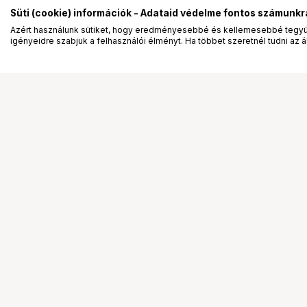
Süti (cookie) információk - Adataid védelme fontos számunkr
Azért használunk sütiket, hogy eredményesebbé és kellemesebbé tegyük
igényeidre szabjuk a felhasználói élményt. Ha többet szeretnél tudni az ált
Segítség a vásárláshoz
Ismerj
Fizetési lehetőségek
Bemuta
Szállítással kapcsolatos részletek
Vevőink
Reklamáció és termékvisszaküldés
Bemutat
Fogyasztói elállás
Rendez
Adattörlő kódok
Diákkár
Cofidis Express áruhitel
VIP kár
Lízing lehetőségek
Talent 
Ajándékutalvány
Állásaj
Gyakran Ismételt Kérdések