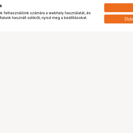
a
 felhasználóink számára a webhely használatát, és
alunk használt sütikről, nyisd meg a beállításokat.
Elut
 meg minket!
További oldalaink
tkozunk
Fotókönyv
 véleménye rólunk
Fotólabor
óterem és Stúdió
Digitalizálás
vények
PhaseOne
tya
Bluechip
tya
Problog
Program
Márkáink
ánlatok
Pályázatok