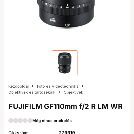
arrow_right
arrow_right
Kezdőoldal
Fotó és Videótechnika
arrow_right
Objektívek és tartozékaik
Objektívek
FUJIFILM GF110mm f/2 R LM WR
Még nincs értékelés
Cikkszám:
279919