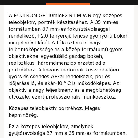
A FUJINON GF110mmF2 R LM WR egy közepes
teleobjektív, portrék készítéséhez. A 35 mm-es
formátumban 87 mm-es fókusztávolsággal
rendelkező, F2.0 fényerejű lencse gyönyörű bokeh
megjelenést kínál. A fókuszterület nagy
felbontóképessége és a közép formátumú gyors
objektíveknél egyedülálló gazdag bokeh,
realisztikus, háromdimenziós érzetet ad a
portrékhoz. A lineáris motornak köszönhetően
gyors és csendes AF-al rendelkezik, por és
időjárásálló, és akár-10 ° C is működőképes. Az
objektív a nagy teljesítmény és a megbízhatóság
ötvözete, ezért professzionális munkaeszköz.
Közepes teleobjektív portréhoz. Magas
képminőség.
Ez a közepes teleobjektív, amelynek
gyújtótávolsága 87 mm a 35 mm-es formátumban,