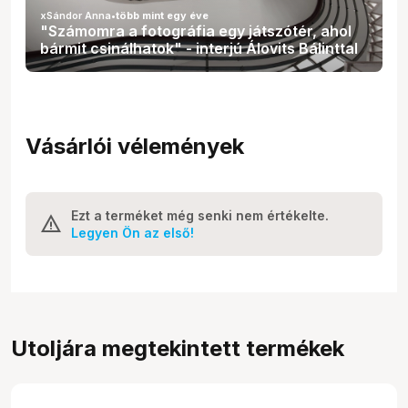
xSándor Anna
•
több mint egy éve
"Számomra a fotográfia egy játszótér, ahol
bármit csinálhatok" - interjú Álovits Bálinttal
Vásárlói vélemények
Ezt a terméket még senki nem értékelte.
Legyen Ön az első!
Utoljára megtekintett termékek