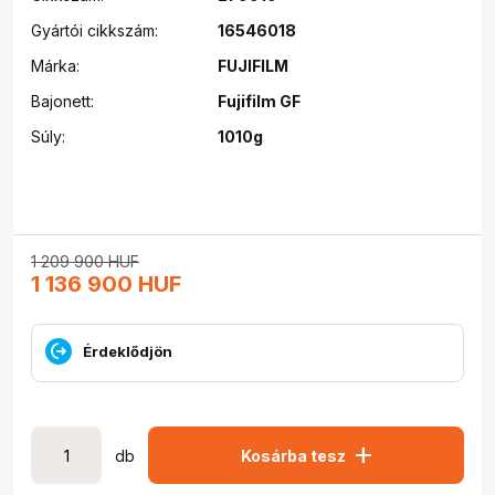
Gyártói cikkszám:
16546018
Márka:
FUJIFILM
Bajonett:
Fujifilm GF
Súly:
1010g
1 209 900
HUF
1 136 900
HUF
Érdeklődjön
add
db
Kosárba tesz