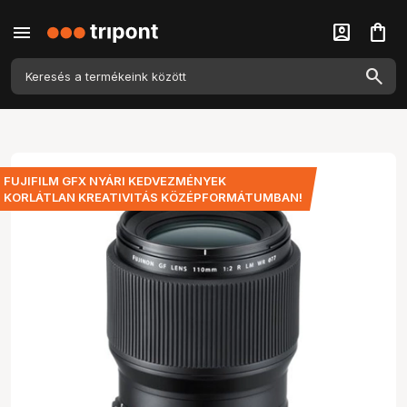
menu
account_box
shopping_bag
FUJIFILM GFX NYÁRI KEDVEZMÉNYEK
KORLÁTLAN KREATIVITÁS KÖZÉPFORMÁTUMBAN!