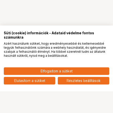
Süti (cookie) információk - Adataid védelme fontos
számunkra
Azért használunk sütiket, hogy eredményesebbé és kellemesebbé
tegyük felhasználóink számára a webhely használatát, és igényeidre
PRO
partnerségek
szabjuk a felhasználói élményt. Ha többet szeretnél tudni az általunk
használt sütikről, nyisd meg a beállításokat.
1 209 900
HUF
Elfogadom a sütiket
1 136 900
HUF
FUJIFILM GF110mm f/2 R LM
WR
add
Elutasítom a sütiket
Részletes beállítások
Ugrás az oldal tetejére