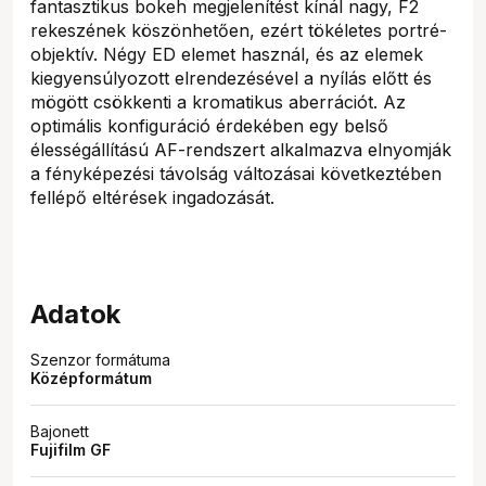
fantasztikus bokeh megjelenítést kínál nagy, F2
rekeszének köszönhetően, ezért tökéletes portré-
objektív. Négy ED elemet használ, és az elemek
kiegyensúlyozott elrendezésével a nyílás előtt és
mögött csökkenti a kromatikus aberrációt. Az
optimális konfiguráció érdekében egy belső
élességállítású AF-rendszert alkalmazva elnyomják
a fényképezési távolság változásai következtében
fellépő eltérések ingadozását.
Adatok
Szenzor formátuma
Középformátum
Bajonett
Fujifilm GF