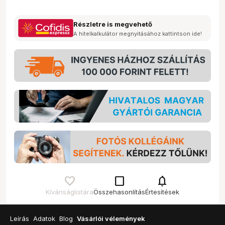
Részletre is megvehető
A hitelkalkulátor megnyitásához kattintson ide!
check_box_outline_blank
notifications
Kívánságlistára
Összehasonlítás
Értesítések
Leírás
Adatok
Blog
Vásárlói vélemények