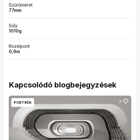
Szűrőméret
77mm
Súly
1010g
Közelpont
0,9m
Kapcsolódó blogbejegyzések
favorite
2
PORTRÉK