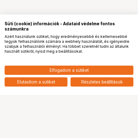
Süti (cookie) információk - Adataid védelme fontos
számunkra
Azért használunk sütiket, hogy eredményesebbé és kellemesebbé
tegyük felhasználóink számára a webhely használatát, és igényeidre
PRO
partnerségek
szabjuk a felhasználói élményt. Ha többet szeretnél tudni az általunk
használt sütikről, nyisd meg a beállításokat.
1 169 900
HUF
Elfogadom a sütiket
1 089 900
HUF
FUJIFILM GF120mm f/4 R LM
OIS WR Macro
add
Elutasítom a sütiket
Részletes beállítások
Ugrás az oldal tetejére
Segítség a vásárláshoz
Fizetési lehetőségek