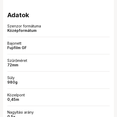
Adatok
Szenzor formátuma
Középformátum
Bajonett
Fujifilm GF
Szűrőméret
72mm
Súly
980g
Közelpont
0,45m
Nagyítási arány
0,5x