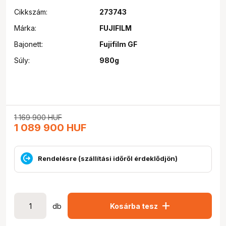
Cikkszám:
273743
Márka:
FUJIFILM
Bajonett:
Fujifilm GF
Súly:
980g
1 169 900
HUF
1 089 900
HUF
Rendelésre (szállítási időről érdeklődjön)
add
db
Kosárba tesz