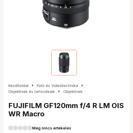
arrow_right
arrow_right
Kezdőoldal
Fotó és Videótechnika
arrow_right
Objektívek és tartozékaik
Objektívek
FUJIFILM GF120mm f/4 R LM OIS
WR Macro
Még nincs értékelés