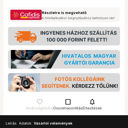
Részletre is megvehető
A hitelkalkulátor megnyitásához kattintson ide!
check_box_outline_blank
notifications
Kívánságlistára
Összehasonlítás
Értesítések
Leírás
Adatok
Vásárlói vélemények