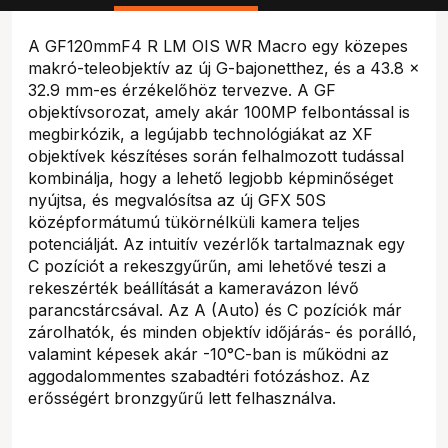
A GF120mmF4 R LM OIS WR Macro egy közepes
makró-teleobjektív az új G-bajonetthez, és a 43.8 x
32.9 mm-es érzékelőhöz tervezve. A GF
objektívsorozat, amely akár 100MP felbontással is
megbirkózik, a legújabb technológiákat az XF
objektívek készítéses során felhalmozott tudással
kombinálja, hogy a lehető legjobb képminőséget
nyújtsa, és megvalósítsa az új GFX 50S
középformátumú tükörnélküli kamera teljes
potenciálját. Az intuitív vezérlők tartalmaznak egy
C pozíciót a rekeszgyűrűn, ami lehetővé teszi a
rekeszérték beállítását a kameravázon lévő
parancstárcsával. Az A (Auto) és C pozíciók már
zárolhatók, és minden objektív időjárás- és porálló,
valamint képesek akár -10°C-ban is működni az
aggodalommentes szabadtéri fotózáshoz. Az
erősségért bronzgyűrű lett felhasználva.