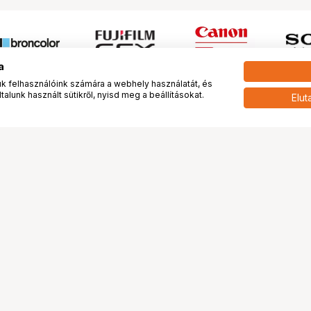
a
 felhasználóink számára a webhely használatát, és
alunk használt sütikről, nyisd meg a beállításokat.
Elut
 meg minket!
További oldalaink
tkozunk
Fotókönyv
 véleménye rólunk
Fotólabor
óterem és Stúdió
Digitalizálás
vények
PhaseOne
tya
Bluechip
tya
Problog
Program
Márkáink