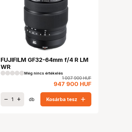
FUJIFILM GF32-64mm f/4 R LM
WR
Még nincs értékelés
1 007 900
HUF
947 900
HUF
add
db
Kosárba tesz