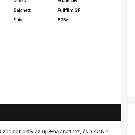
Márka:
FUJIFILM
Bajonett:
Fujifilm GF
Súly:
875g
oomobjektív az új G-bajonetthez, és a 43.8 x