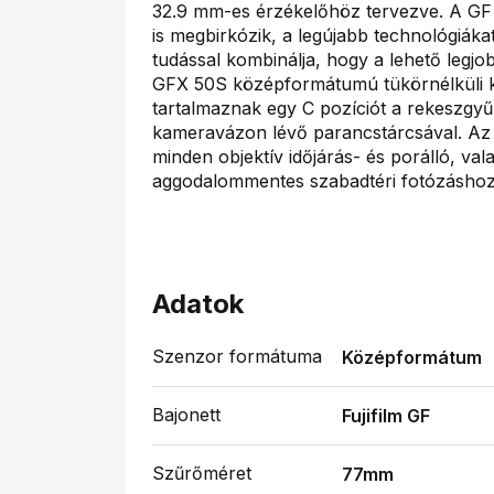
32.9 mm-es érzékelőhöz tervezve. A GF 
is megbirkózik, a legújabb technológiáka
tudással kombinálja, hogy a lehető legjo
GFX 50S középformátumú tükörnélküli kame
tartalmaznak egy C pozíciót a rekeszgyűr
kameravázon lévő parancstárcsával. Az 
minden objektív időjárás- és porálló, va
aggodalommentes szabadtéri fotózáshoz.
Adatok
Szenzor formátuma
Középformátum
Bajonett
Fujifilm GF
Szűrőméret
77mm