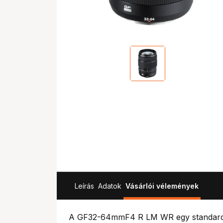
Leírás
Adatok
Vásárlói vélemények
A GF32-64mmF4 R LM WR egy standard z