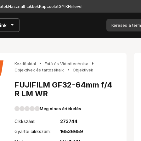
atok
Használt cikkek
Kapcsolat
GYIK
Hírlevél
arrow_drop_down
ink
arrow_right
arrow_right
Kezdőoldal
Fotó és Videótechnika
arrow_right
Objektívek és tartozékaik
Objektívek
FUJIFILM GF32-64mm f/4
R LM WR
Még nincs értékelés
Cikkszám:
273744
Gyártói cikkszám:
16536659