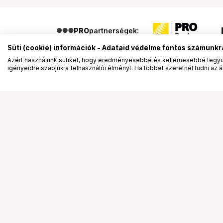
PRO
partnerségek:
Süti (cookie) információk - Adataid védelme fontos számunkr
Azért használunk sütiket, hogy eredményesebbé és kellemesebbé tegyük
igényeidre szabjuk a felhasználói élményt. Ha többet szeretnél tudni az ált
Segítség a vásárláshoz
Ismerj
Fizetési lehetőségek
Bemuta
Szállítással kapcsolatos részletek
Vevőink
Reklamáció és termékvisszaküldés
Bemutat
Fogyasztói elállás
Rendez
Adattörlő kódok
Diákkár
Cofidis Express áruhitel
VIP kár
Lízing lehetőségek
Talent 