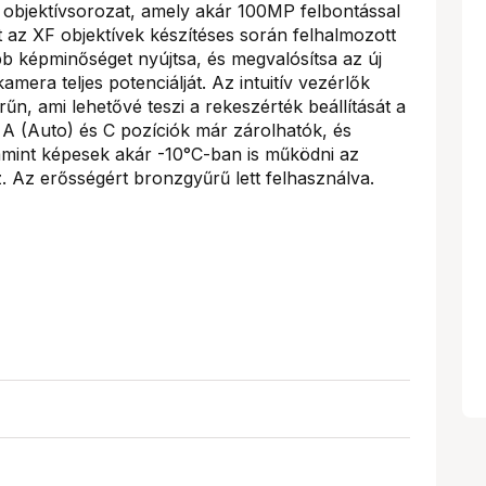
objektívsorozat, amely akár 100MP felbontással
t az XF objektívek készítéses során felhalmozott
bb képminőséget nyújtsa, és megvalósítsa az új
ra teljes potenciálját. Az intuitív vezérlők
űn, ami lehetővé teszi a rekeszérték beállítását a
A (Auto) és C pozíciók már zárolhatók, és
lamint képesek akár -10°C-ban is működni az
 Az erősségért bronzgyűrű lett felhasználva.