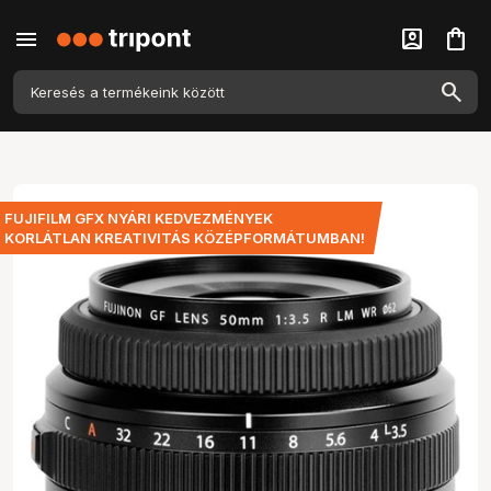
menu
account_box
shopping_bag
FUJIFILM GFX NYÁRI KEDVEZMÉNYEK
KORLÁTLAN KREATIVITÁS KÖZÉPFORMÁTUMBAN!