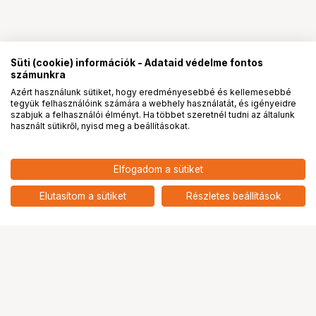
Süti (cookie) információk - Adataid védelme fontos
számunkra
Azért használunk sütiket, hogy eredményesebbé és kellemesebbé
tegyük felhasználóink számára a webhely használatát, és igényeidre
PRO
partnerségek
szabjuk a felhasználói élményt. Ha többet szeretnél tudni az általunk
használt sütikről, nyisd meg a beállításokat.
422 900
HUF
Elfogadom a sütiket
388 900
HUF
FUJIFILM GF50mm f/3.5 R LM
WR
add
5
Elutasítom a sütiket
Részletes beállítások
Ugrás az oldal tetejére
Segítség a vásárláshoz