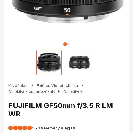
arrow_right
arrow_right
Kezdőoldal
Fotó és Videótechnika
arrow_right
Objektívek és tartozékaik
Objektívek
FUJIFILM GF50mm f/3.5 R LM
WR
5
•
1 vélemény alapján