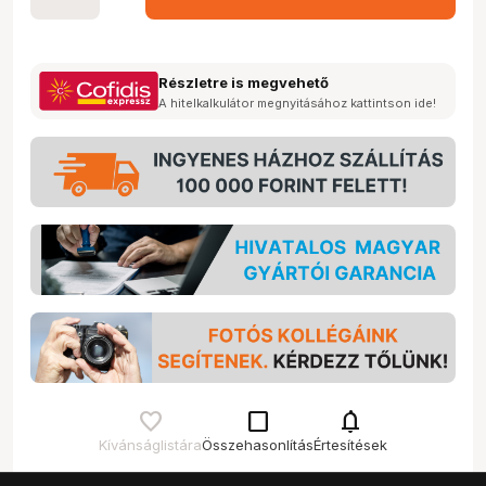
Részletre is megvehető
A hitelkalkulátor megnyitásához kattintson ide!
check_box_outline_blank
notifications
Kívánságlistára
Összehasonlítás
Értesítések