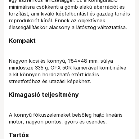
minimálisra csökkenti a gömb alakú aberrációt és
torzítást, ami kiváló képfelbontást és gazdag tonális
reprodukciót kínál. Ennek az objektívnek
élességállításkor alacsony a látószög változtatása.
Kompakt
Nagyon kicsi és könnyű, ?84×48 mm, súlya
mindössze 335 g. GFX 50R kamerával kombinálva
a kit könnyen hordozható ezért ideális
streetfotóhoz és utazási képekhez.
Kimagasló teljesítmény
A könnyű fókuszelemeket belsőleg hajtó lineáris
motor, nagyon pontos, gyors és csendes.
Tartós