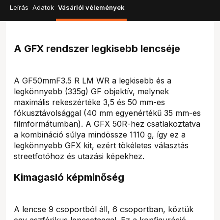
Leírás
Adatok
Vásárlói vélemények
A GFX rendszer legkisebb lencséje
A GF50mmF3.5 R LM WR a legkisebb és a
legkönnyebb (335g) GF objektív, melynek
maximális rekeszértéke 3,5 és 50 mm-es
fókusztávolsággal (40 mm egyenértékű 35 mm-es
filmformátumban). A GFX 50R-hez csatlakoztatva
a kombináció súlya mindössze 1110 g, így ez a
legkönnyebb GFX kit, ezért tökéletes választás
streetfotóhoz és utazási képekhez.
Kimagasló képminőség
A lencse 9 csoportból áll, 6 csoportban, köztük
egy aszférikus lencsetaggal. Ez a konfiguráció