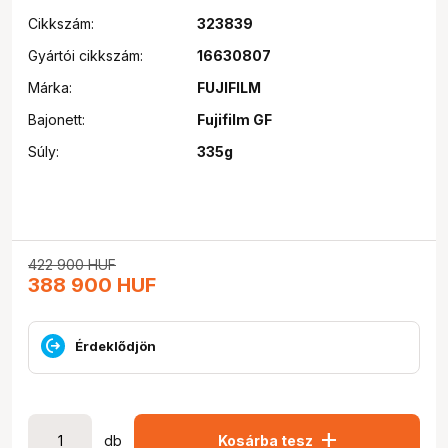
Cikkszám:
323839
Gyártói cikkszám:
16630807
Márka:
FUJIFILM
Bajonett:
Fujifilm GF
Súly:
335g
422 900
HUF
388 900
HUF
Érdeklődjön
add
db
Kosárba tesz