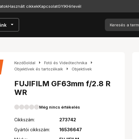
atok
Használt cikkek
Kapcsolat
GYIK
Hírlevél
arrow_drop_down
ink
arrow_right
arrow_right
Kezdőoldal
Fotó és Videótechnika
arrow_right
Objektívek és tartozékaik
Objektívek
FUJIFILM GF63mm f/2.8 R
WR
Még nincs értékelés
Cikkszám:
273742
Gyártói cikkszám:
16536647