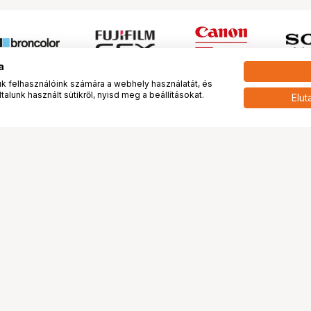
a
 felhasználóink számára a webhely használatát, és
alunk használt sütikről, nyisd meg a beállításokat.
Elut
 meg minket!
További oldalaink
tkozunk
Fotókönyv
 véleménye rólunk
Fotólabor
óterem és Stúdió
Digitalizálás
vények
PhaseOne
tya
Bluechip
tya
Problog
Program
Márkáink