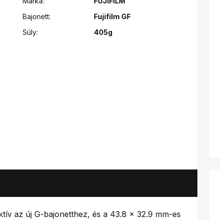
Márka:
FUJIFILM
Bajonett:
Fujifilm GF
Súly:
405g
ív az új G-bajonetthez, és a 43.8 x 32.9 mm-es