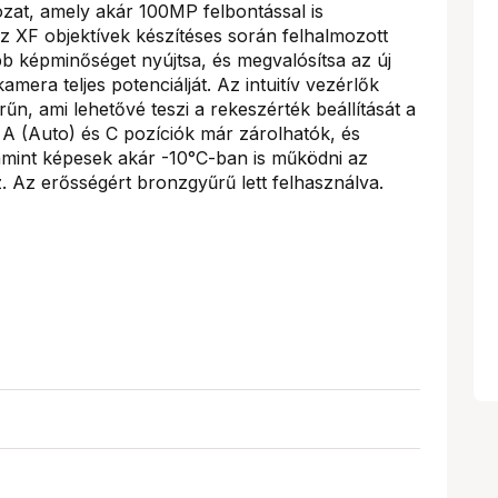
zat, amely akár 100MP felbontással is
az XF objektívek készítéses során felhalmozott
bb képminőséget nyújtsa, és megvalósítsa az új
ra teljes potenciálját. Az intuitív vezérlők
űn, ami lehetővé teszi a rekeszérték beállítását a
A (Auto) és C pozíciók már zárolhatók, és
lamint képesek akár -10°C-ban is működni az
 Az erősségért bronzgyűrű lett felhasználva.