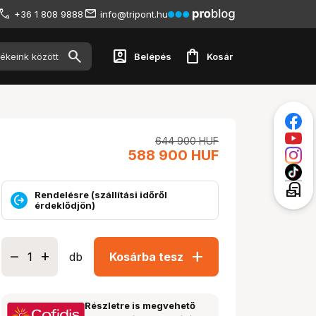
+36 1 808 9888
info@tripont.hu
account_box
shopping_bag
Belépés
Kosár
644 900
HUF
588 900
HUF
local_post_office
Rendelésre (szállítási időről
érdeklődjön)
add
db
Kosárba tesz
Részletre is megvehető