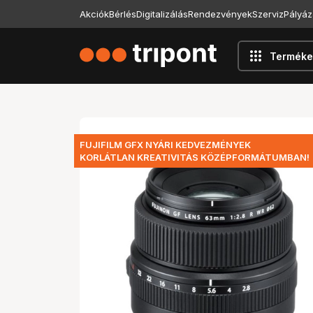
Akciók
Bérlés
Digitalizálás
Rendezvények
Szerviz
Pályáz
apps
Terméke
FUJIFILM GFX NYÁRI KEDVEZMÉNYEK
KORLÁTLAN KREATIVITÁS KÖZÉPFORMÁTUMBAN!