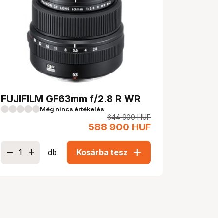
FUJIFILM GF63mm f/2.8 R WR
Még nincs értékelés
644 900
HUF
588 900
HUF
add
db
Kosárba tesz