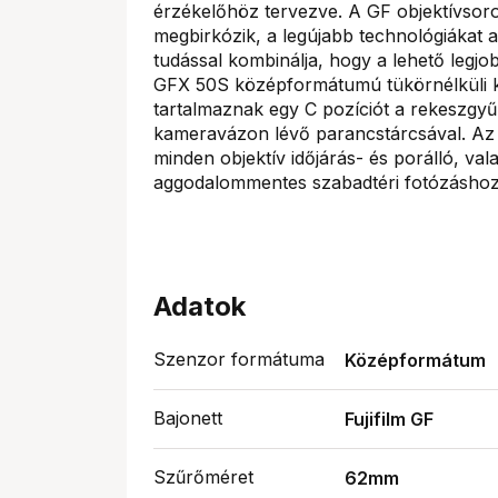
érzékelőhöz tervezve. A GF objektívsoro
megbirkózik, a legújabb technológiákat 
tudással kombinálja, hogy a lehető legjo
GFX 50S középformátumú tükörnélküli kame
tartalmaznak egy C pozíciót a rekeszgyűr
kameravázon lévő parancstárcsával. Az 
minden objektív időjárás- és porálló, va
aggodalommentes szabadtéri fotózáshoz.
Adatok
Szenzor formátuma
Középformátum
Bajonett
Fujifilm GF
Szűrőméret
62mm