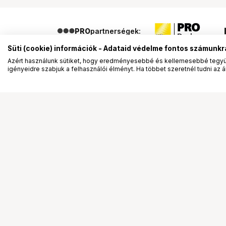
PRO
partnerségek:
Süti (cookie) információk - Adataid védelme fontos számunkr
Azért használunk sütiket, hogy eredményesebbé és kellemesebbé tegyük
igényeidre szabjuk a felhasználói élményt. Ha többet szeretnél tudni az ált
Segítség a vásárláshoz
Ismerj
Fizetési lehetőségek
Bemuta
Szállítással kapcsolatos részletek
Vevőink
Reklamáció és termékvisszaküldés
Bemutat
Fogyasztói elállás
Rendez
Adattörlő kódok
Diákkár
Cofidis Express áruhitel
VIP kár
Lízing lehetőségek
Talent 