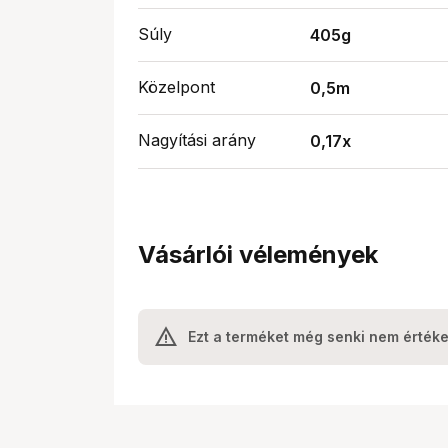
Súly
405g
Közelpont
0,5m
Nagyítási arány
0,17x
Vásárlói vélemények
Ezt a terméket még senki nem értéke