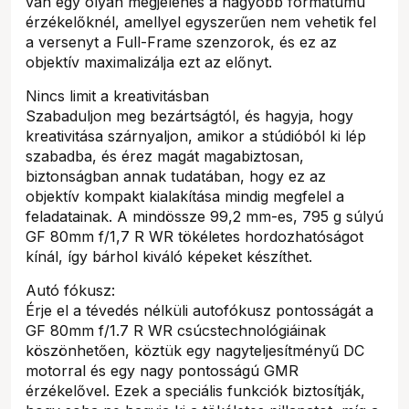
van egy olyan megjelenés a nagyobb formátumú
érzékelőknél, amellyel egyszerűen nem vehetik fel
a versenyt a Full-Frame szenzorok, és ez az
objektív maximalizálja ezt az előnyt.
Nincs limit a kreativitásban
Szabaduljon meg bezártságtól, és hagyja, hogy
kreativitása szárnyaljon, amikor a stúdióból ki lép
szabadba, és érez magát magabiztosan,
biztonságban annak tudatában, hogy ez az
objektív kompakt kialakítása mindig megfelel a
feladatainak. A mindössze 99,2 mm-es, 795 g súlyú
GF 80mm f/1,7 R WR tökéletes hordozhatóságot
kínál, így bárhol kiváló képeket készíthet.
Autó fókusz:
Érje el a tévedés nélküli autofókusz pontosságát a
GF 80mm f/1.7 R WR csúcstechnológiáinak
köszönhetően, köztük egy nagyteljesítményű DC
motorral és egy nagy pontosságú GMR
érzékelővel. Ezek a speciális funkciók biztosítják,