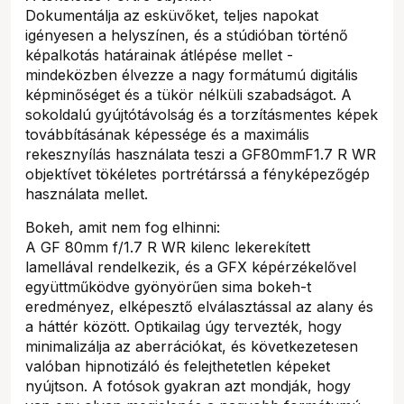
Dokumentálja az esküvőket, teljes napokat
igényesen a helyszínen, és a stúdióban történő
képalkotás határainak átlépése mellet -
mindeközben élvezze a nagy formátumú digitális
képminőséget és a tükör nélküli szabadságot. A
sokoldalú gyújtótávolság és a torzításmentes képek
továbbításának képessége és a maximális
rekesznyílás használata teszi a GF80mmF1.7 R WR
objektívet tökéletes portrétárssá a fényképezőgép
használata mellet.
Bokeh, amit nem fog elhinni:
A GF 80mm f/1.7 R WR kilenc lekerekített
lamellával rendelkezik, és a GFX képérzékelővel
együttműködve gyönyörűen sima bokeh-t
eredményez, elképesztő elválasztással az alany és
a háttér között. Optikailag úgy tervezték, hogy
minimalizálja az aberrációkat, és következetesen
valóban hipnotizáló és felejthetetlen képeket
nyújtson. A fotósok gyakran azt mondják, hogy