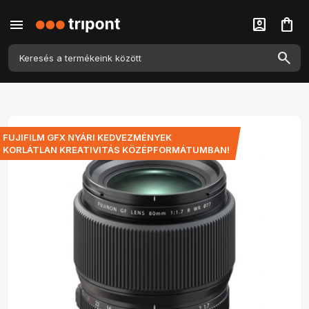
menu
account_box
shopping_bag
FUJIFILM GFX NYÁRI KEDVEZMÉNYEK
KORLÁTLAN KREATIVITÁS KÖZÉPFORMÁTUMBAN!