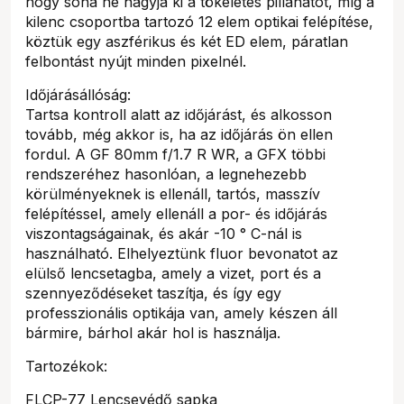
hogy soha ne hagyja ki a tökéletes pillanatot, míg a
kilenc csoportba tartozó 12 elem optikai felépítése,
köztük egy aszférikus és két ED elem, páratlan
felbontást nyújt minden pixelnél.
Időjárásállóság:
Tartsa kontroll alatt az időjárást, és alkosson
tovább, még akkor is, ha az időjárás ön ellen
fordul. A GF 80mm f/1.7 R WR, a GFX többi
rendszeréhez hasonlóan, a legnehezebb
körülményeknek is ellenáll, tartós, masszív
felépítéssel, amely ellenáll a por- és időjárás
viszontagságainak, és akár -10 ° C-nál is
használható. Elhelyeztünk fluor bevonatot az
elülső lencsetagba, amely a vizet, port és a
szennyeződéseket taszítja, és így egy
professzionális optikája van, amely készen áll
bármire, bárhol akár hol is használja.
Tartozékok:
FLCP-77 Lencsevédő sapka