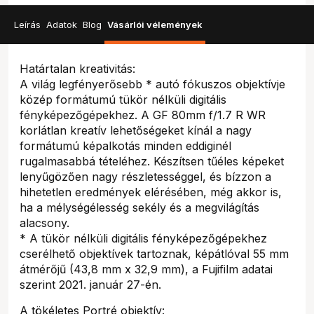
Leírás
Adatok
Blog
Vásárlói vélemények
Határtalan kreativitás:
A világ legfényerősebb * autó fókuszos objektívje
közép formátumú tükör nélküli digitális
fényképezőgépekhez. A GF 80mm f/1.7 R WR
korlátlan kreatív lehetőségeket kínál a nagy
formátumú képalkotás minden eddiginél
rugalmasabbá tételéhez. Készítsen tűéles képeket
lenyűgözően nagy részletességgel, és bízzon a
hihetetlen eredmények elérésében, még akkor is,
ha a mélységélesség sekély és a megvilágítás
alacsony.
* A tükör nélküli digitális fényképezőgépekhez
cserélhető objektívek tartoznak, képátlóval 55 mm
átmérőjű (43,8 mm x 32,9 mm), a Fujifilm adatai
szerint 2021. január 27-én.
A tökéletes Portré objektív: