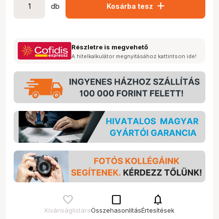
add
db
Kosárba tesz
Részletre is megvehető
A hitelkalkulátor megnyitásához kattintson ide!
check_box_outline_blank
notifications
Kívánságlistára
Összehasonlítás
Értesítések