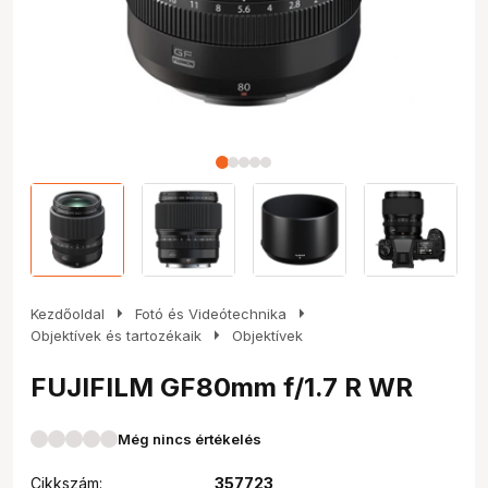
arrow_right
arrow_right
Kezdőoldal
Fotó és Videótechnika
arrow_right
Objektívek és tartozékaik
Objektívek
FUJIFILM GF80mm f/1.7 R WR
Még nincs értékelés
Cikkszám:
357723