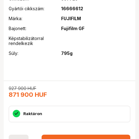
Gyártói cikkszám:
16666612
Márka:
FUJIFILM
Bajonett:
Fujifilm GF
Képstabilizátorral
rendelkezik
Súly:
795g
927 900
HUF
871 900
HUF
Raktáron