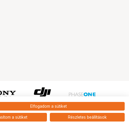
Elfogadom a sütiket
Ugrás az oldal tetejére
asítom a sütiket
Részletes beállítások