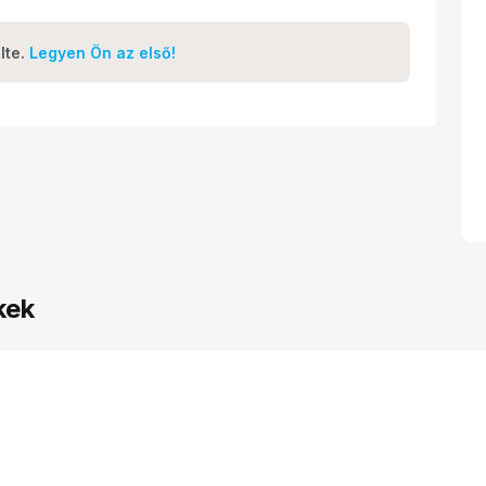
lte.
Legyen Ön az első!
kek