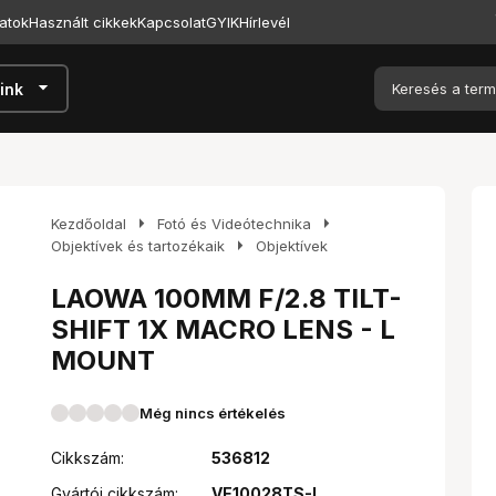
atok
Használt cikkek
Kapcsolat
GYIK
Hírlevél
arrow_drop_down
ink
arrow_right
arrow_right
Kezdőoldal
Fotó és Videótechnika
arrow_right
Objektívek és tartozékaik
Objektívek
LAOWA 100MM F/2.8 TILT-
SHIFT 1X MACRO LENS - L
MOUNT
Még nincs értékelés
Cikkszám:
536812
Gyártói cikkszám:
VE10028TS-L