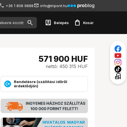
+36 1 808 9888
info@tripont.hu
account_box
shopping_bag
Belépés
Kosár
571 900
HUF
nettó: 450 315 HUF
local_post_office
Rendelésre (szállítási időről
érdeklődjön)