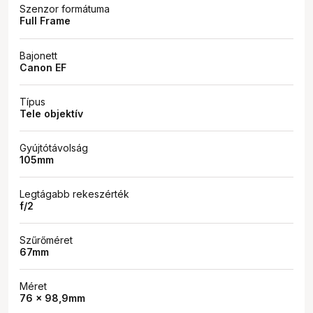
Szenzor formátuma
Full Frame
Bajonett
Canon EF
Típus
Tele objektív
Gyújtótávolság
105mm
Legtágabb rekeszérték
f/2
Szűrőméret
67mm
Méret
76 x 98,9mm