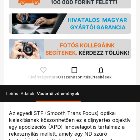
check_box_outline_blank
notifications
Kívánságlistára
Összehasonlítás
Értesítések
Leírás
Adatok
Vásárlói vélemények
Az egyedi STF (Smooth Trans Focus) optikai
kialakításnak köszönhetően ez a díjnyertes objektív
egy apodizációs (APD) lencsetagot is tartalmaz a
rekesznyílás mellett, amely egy ND szűrő