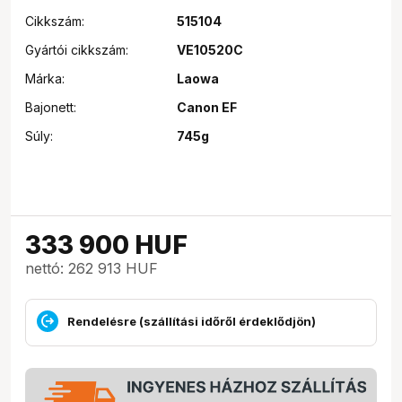
Cikkszám:
515104
Gyártói cikkszám:
VE10520C
Márka:
Laowa
Bajonett:
Canon EF
Súly:
745g
333 900
HUF
nettó: 262 913 HUF
Rendelésre (szállítási időről érdeklődjön)