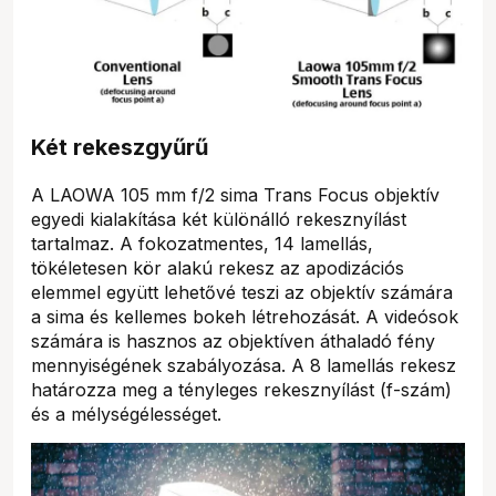
Két rekeszgyűrű
A LAOWA 105 mm f/2 sima Trans Focus objektív
egyedi kialakítása két különálló rekesznyílást
tartalmaz. A fokozatmentes, 14 lamellás,
tökéletesen kör alakú rekesz az apodizációs
elemmel együtt lehetővé teszi az objektív számára
a sima és kellemes bokeh létrehozását. A videósok
számára is hasznos az objektíven áthaladó fény
mennyiségének szabályozása. A 8 lamellás rekesz
határozza meg a tényleges rekesznyílást (f-szám)
és a mélységélességet.