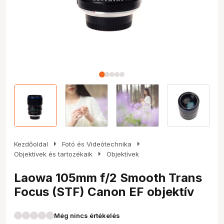
arrow_right
arrow_right
Kezdőoldal
Fotó és Videótechnika
arrow_right
Objektívek és tartozékaik
Objektívek
Laowa 105mm f/2 Smooth Trans
Focus (STF) Canon EF objektív
Még nincs értékelés