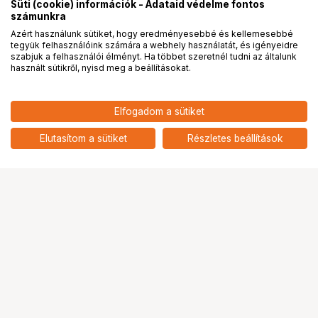
Süti (cookie) információk - Adataid védelme fontos
számunkra
Azért használunk sütiket, hogy eredményesebbé és kellemesebbé
tegyük felhasználóink számára a webhely használatát, és igényeidre
PRO
partnerségek
szabjuk a felhasználói élményt. Ha többet szeretnél tudni az általunk
használt sütikről, nyisd meg a beállításokat.
Elfogadom a sütiket
Laowa 105mm f/2 Smooth Trans
333 900
HUF
Focus (STF) Canon EF objektív
Elutasítom a sütiket
Részletes beállítások
nettó: 262 913 HUF
Ugrás az oldal tetejére
Segítség a vásárláshoz
Fizetési lehetőségek
Szállítással kapcsolatos részletek
Reklamáció és termékvisszaküldés