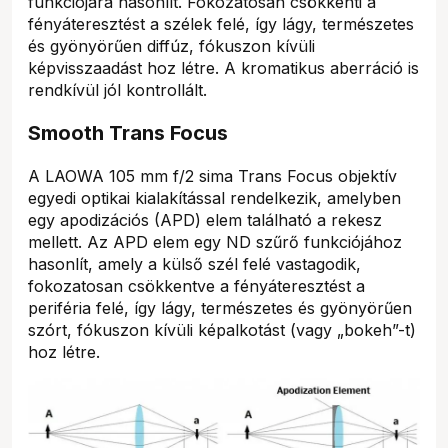
funkciójára hasonlít. Fokozatosan csökkenti a
fényáteresztést a szélek felé, így lágy, természetes
és gyönyörűen diffúz, fókuszon kívüli
képvisszaadást hoz létre. A kromatikus aberráció is
rendkívül jól kontrollált.
Smooth Trans Focus
A LAOWA 105 mm f/2 sima Trans Focus objektív
egyedi optikai kialakítással rendelkezik, amelyben
egy apodizációs (APD) elem található a rekesz
mellett. Az APD elem egy ND szűrő funkciójához
hasonlít, amely a külső szél felé vastagodik,
fokozatosan csökkentve a fényáteresztést a
periféria felé, így lágy, természetes és gyönyörűen
szórt, fókuszon kívüli képalkotást (vagy „bokeh”-t)
hoz létre.