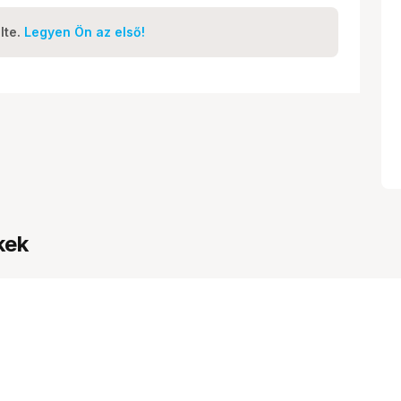
lte.
Legyen Ön az első!
kek