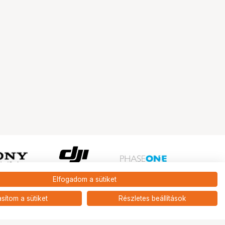
Elfogadom a sütiket
Ugrás az oldal tetejére
asítom a sütiket
Részletes beállítások