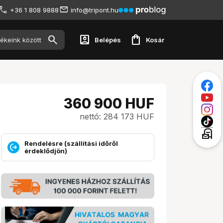
+36 1 808 9888
info@tripont.hu
account_box
shopping_bag
Belépés
Kosár
360 900
HUF
nettó: 284 173 HUF
local_post_office
Rendelésre (szállítási időről
érdeklődjön)