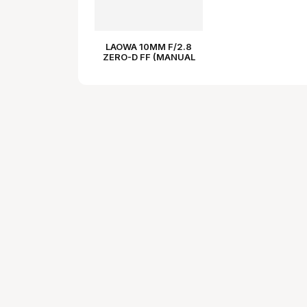
LAOWA 10MM F/2.8
ZERO-D FF (MANUAL
FOCUS - 14 BLADES) -
SONY FE