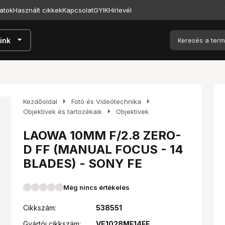
atok
Használt cikkek
Kapcsolat
GYIK
Hírlevél
arrow_drop_down
ink
arrow_right
arrow_right
Kezdőoldal
Fotó és Videótechnika
arrow_right
Objektívek és tartozékaik
Objektívek
LAOWA 10MM F/2.8 ZERO-
D FF (MANUAL FOCUS - 14
BLADES) - SONY FE
Még nincs értékelés
Cikkszám:
538551
Gyártói cikkszám:
VE1028MF14FE