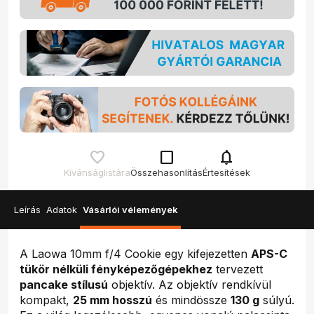
check_box_outline_blank
notifications
Kívánságlistára
Összehasonlítás
Értesítések
Leírás
Adatok
Vásárlói vélemények
A Laowa 10mm f/4 Cookie egy kifejezetten
APS-C
tükör nélküli fényképezőgépekhez
tervezett
pancake stílusú
objektív. Az objektív rendkívül
kompakt,
25 mm hosszú
és mindössze
130 g
súlyú.