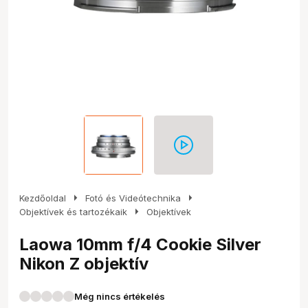
arrow_right
arrow_right
Kezdőoldal
Fotó és Videótechnika
arrow_right
Objektívek és tartozékaik
Objektívek
Laowa 10mm f/4 Cookie Silver
Nikon Z objektív
Még nincs értékelés