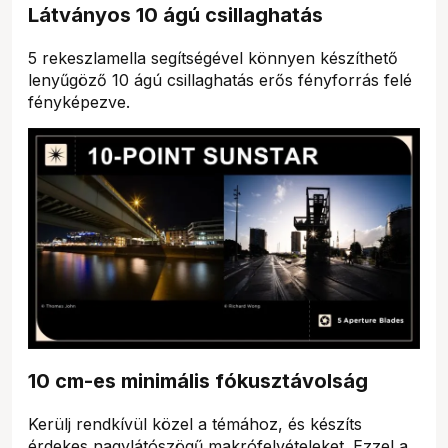
Látványos 10 ágú csillaghatás
5 rekeszlamella segítségével könnyen készíthető
lenyűgöző 10 ágú csillaghatás erős fényforrás felé
fényképezve.
10 cm-es minimális fókusztávolság
Kerülj rendkívül közel a témához, és készíts
érdekes nagylátószögű makrófelvételeket. Ezzel a