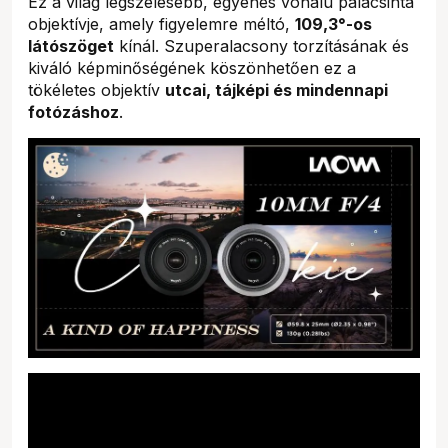
Ez a világ legszélesebb, egyenes vonalú palacsinta
objektívje, amely figyelemre méltó,
109,3°-os
látószöget
kínál. Szuperalacsony torzításának és
kiváló képminőségének köszönhetően ez a
tökéletes objektív
utcai, tájképi és mindennapi
fotózáshoz
.