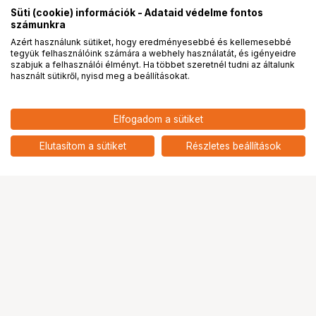
Süti (cookie) információk - Adataid védelme fontos
számunkra
Azért használunk sütiket, hogy eredményesebbé és kellemesebbé
tegyük felhasználóink számára a webhely használatát, és igényeidre
PRO
partnerségek
szabjuk a felhasználói élményt. Ha többet szeretnél tudni az általunk
használt sütikről, nyisd meg a beállításokat.
Elfogadom a sütiket
Laowa 10mm f/4 Cookie Silver Nikon
149 899
HUF
Z objektív
Elutasítom a sütiket
Részletes beállítások
nettó: 118 031 HUF
Ugrás az oldal tetejére
Segítség a vásárláshoz
Fizetési lehetőségek
Szállítással kapcsolatos részletek
Reklamáció és termékvisszaküldés