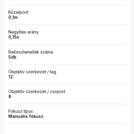
Közelpont
0,1m
Nagyítási arány
0,15x
Rekeszlamellák száma
5db
Objektív szerkezet / tag
12
Objektív szerkezet / csoport
8
Fókusz típus
Manuális fókusz