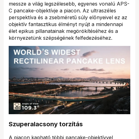
messze a világ legszélesebb, egyenes vonalú APS-
C pancake-objektívje a piacon. Az ultraszéles
perspektíva és a zsebméretű súly előnyeivel ez az
objektív fantasztikus élményt nyújt a mindennapi
élet epikus pillanatainak megörökítéséhez és a
környezetünk szépségének felfedezéséhez.
Szuperalacsony torzítás
A piacon kapható többi pancake-objektívvel