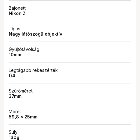
Bajonett
Nikon Z
Típus
Nagy látószögű objektív
Gyújtótávolság
10mm
Legtágabb rekeszérték
f/4
Szűrőméret
37mm
Méret
59,8 x 25mm
Súly
130g