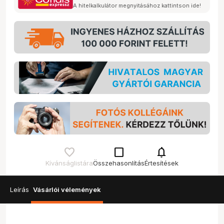
A hitelkalkulátor megnyitásához kattintson ide!
check_box_outline_blank
notifications
Kívánságlistára
Összehasonlítás
Értesítések
Leírás
Vásárlói vélemények