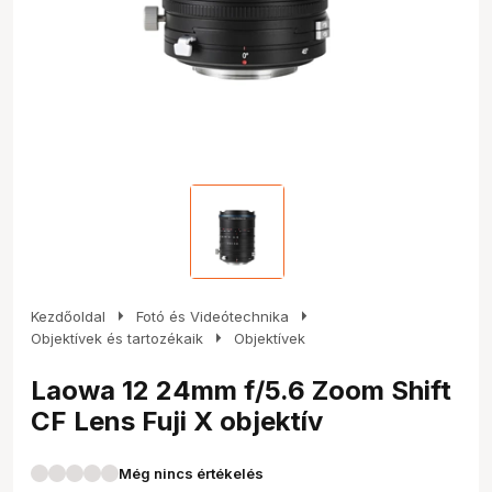
arrow_right
arrow_right
Kezdőoldal
Fotó és Videótechnika
arrow_right
Objektívek és tartozékaik
Objektívek
Laowa 12 24mm f/5.6 Zoom Shift
CF Lens Fuji X objektív
Még nincs értékelés