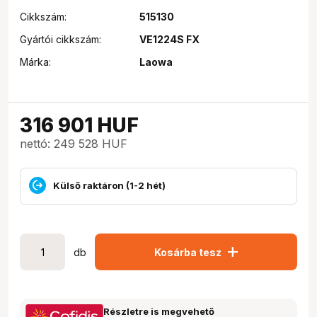
Cikkszám:
515130
Gyártói cikkszám:
VE1224S FX
Márka:
Laowa
316 901
HUF
nettó: 249 528 HUF
Külső raktáron (1-2 hét)
add
db
Kosárba tesz
Részletre is megvehető