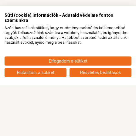
Süti (cookie) információk - Adataid védelme fontos
számunkra
Azért használunk sütiket, hogy eredményesebbé és kellemesebbé
tegyük felhasználóink számára a webhely használatát, és igényeidre
PRO
partnerségek
szabjuk a felhasználói élményt. Ha többet szeretnél tudni az általunk
használt sütikről, nyisd meg a beállításokat.
316 901
HUF
Elfogadom a sütiket
nettó: 249 528 HUF
Laowa 12 24mm f/5.6 Zoom Shift
CF Lens Fuji X objektív
add
Elutasítom a sütiket
Részletes beállítások
Ugrás az oldal tetejére
Segítség a vásárláshoz
Fizetési lehetőségek