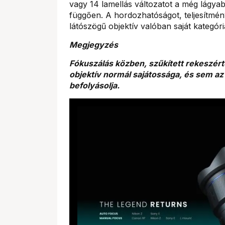
vagy 14 lamellás változatot a még lágya
függően. A hordozhatóságot, teljesítmény
látószögű objektív valóban saját kategóri
Megjegyzés
Fókuszálás közben, szűkített rekeszért
objektív normál sajátossága, és sem az
befolyásolja.