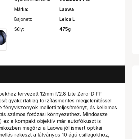
Márka:
Laowa
Bajonett:
Leica L
Súly:
475g
pekhez tervezett 12mm f/2.8 Lite Zero-D FF
osít gyakorlatilag torzításmentes megjelenítéssel.
e fényviszonyok melletti teljesítményt, és kellemes
sztás számos fotózási környezethez. Mindössze
 ez a kompakt objektív már autofókuszt is
iközben megőrzi a Laowa jól ismert optikai
ellás rekeszt a látványos 10 ágú csillagokhoz,