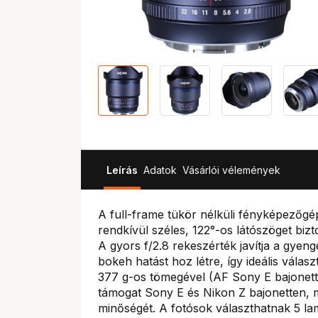
Leírás
Adatok
Vásárlói vélemények
A full-frame tükör nélküli fényképezőgé
rendkívül széles, 122°-os látószöget bizt
A gyors f/2.8 rekeszérték javítja a gyeng
bokeh hatást hoz létre, így ideális vála
377 g-os tömegével (AF Sony E bajonett)
támogat Sony E és Nikon Z bajonetten, m
minőségét. A fotósok választhatnak 5 lam