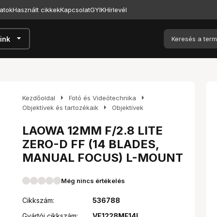
atok
Használt cikkek
Kapcsolat
GYIK
Hírlevél
arrow_drop_down
ink
arrow_right
arrow_right
Kezdőoldal
Fotó és Videótechnika
arrow_right
Objektívek és tartozékaik
Objektívek
LAOWA 12MM F/2.8 LITE
ZERO-D FF (14 BLADES,
MANUAL FOCUS) L-MOUNT
Még nincs értékelés
Cikkszám:
536788
Gyártói cikkszám:
VE1228MF14L