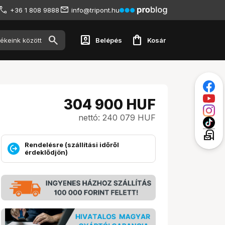
+36 1 808 9888
info@tripont.hu
account_box
shopping_bag
Belépés
Kosár
304 900
HUF
nettó: 240 079 HUF
local_post_office
Rendelésre (szállítási időről
érdeklődjön)