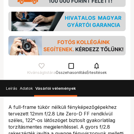
check_box_outline_blank
notifications
Kívánságlistára
Összehasonlítás
Értesítések
Leírás
Adatok
Vásárlói vélemények
A full-frame tükör nélküli fényképezőgépekhez
tervezett 12mm f/2.8 Lite Zero-D FF rendkívül
széles, 122°-os látószöget biztosít gyakorlatilag
torzításmentes megjelenítéssel. A gyors f/2.8
rekeszérték javítja a gyenge fényviszonyok melletti