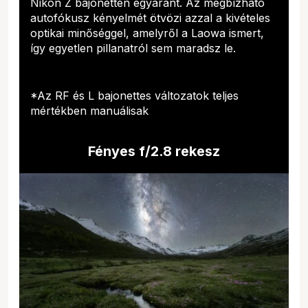
Nikon Z bajonetten egyaránt. Az megbízható
autofókusz kényelmét ötvözi azzal a kivételes
optikai minőséggel, amelyről a Laowa ismert,
így egyetlen pillanatról sem maradsz le.
*Az RF és L bajonettes változatok teljes
mértékben manuálisak
Fényes f/2.8 rekesz