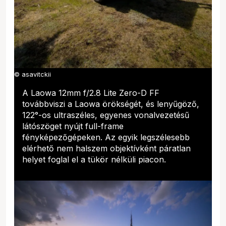
© asavitckii
A Laowa 12mm f/2.8 Lite Zero-D FF
továbbviszi a Laowa örökségét, és lenyűgöző,
122°-os ultraszéles, egyenes vonalvezetésű
látószöget nyújt full-frame
fényképezőgépeken. Az egyik legszélesebb
elérhető nem halszem objektívként páratlan
helyet foglal el a tükör nélküli piacon.