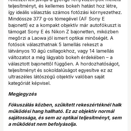
teljesítményt, és kellemes bokeh hatást hoz létre,
így ideális választás számos fotózási környezethez.
Mindössze 377 g-os tömegével (AF Sony E
bajonett) ez a kompakt objektív már autofókuszt is
támogat Sony E és Nikon Z bajonetten, miközben
megőrzi a Laowa jól ismert optikai minőségét. A
fotósok választhatnak 5 lamellás rekeszt a
látványos 10 ágú csillagokhoz, vagy 14 lamellás
változatot a még lágyabb bokeh érdekében – a
választott bajonettől függően. A hordozhatóságot,
teljesítményt és sokoldalúságot egyesítve ez az
ultraszéles látószögű objektív valóban saját
kategóriát képvisel.
Megjegyzés
Fókuszálás közben, szűkített rekeszértéknél halk
működési hang hallható. Ez az objektív normál
sajátossága, és sem az optikai teljesítményt, sem
a működést nem befolyásolja.