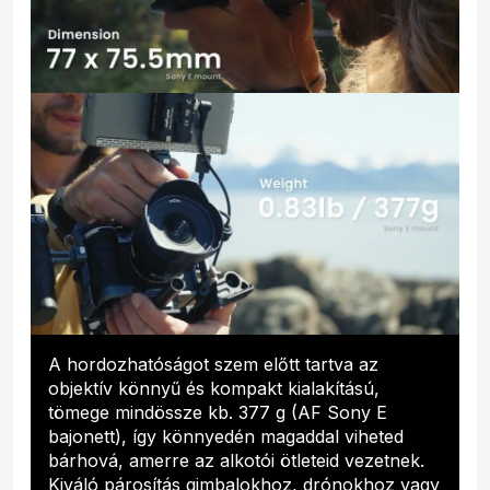
A hordozhatóságot szem előtt tartva az
objektív könnyű és kompakt kialakítású,
tömege mindössze kb. 377 g (AF Sony E
bajonett), így könnyedén magaddal viheted
bárhová, amerre az alkotói ötleteid vezetnek.
Kiváló párosítás gimbalokhoz, drónokhoz vagy