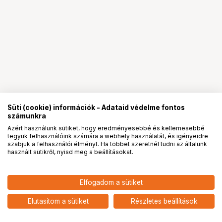
Süti (cookie) információk - Adataid védelme fontos
számunkra
Azért használunk sütiket, hogy eredményesebbé és kellemesebbé
tegyük felhasználóink számára a webhely használatát, és igényeidre
PRO
partnerségek
szabjuk a felhasználói élményt. Ha többet szeretnél tudni az általunk
használt sütikről, nyisd meg a beállításokat.
Elfogadom a sütiket
LAOWA 12MM F/2.8 LITE ZERO-D FF
304 900
HUF
(14 BLADES, MANUAL FOCUS)
Elutasítom a sütiket
Részletes beállítások
nettó: 240 079 HUF
NIKON Z