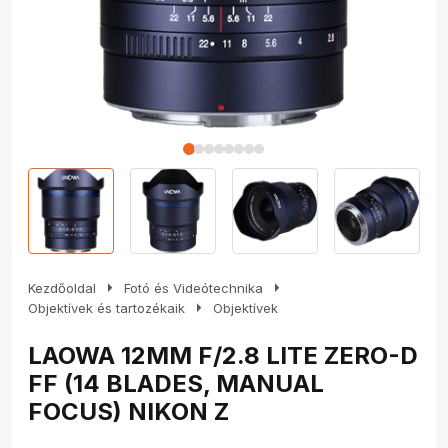
arrow_right
arrow_right
Kezdőoldal
Fotó és Videótechnika
arrow_right
Objektívek és tartozékaik
Objektívek
LAOWA 12MM F/2.8 LITE ZERO-D
FF (14 BLADES, MANUAL
FOCUS) NIKON Z