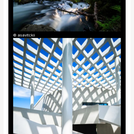
© asavitckii