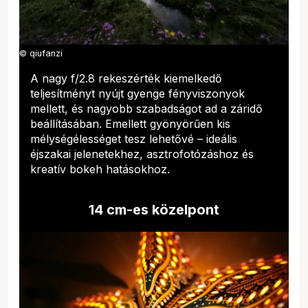
© qiufanzi
A nagy f/2.8 rekeszérték kiemelkedő
teljesítményt nyújt gyenge fényviszonyok
mellett, és nagyobb szabadságot ad a záridő
beállításában. Emellett gyönyörűen kis
mélységélességet tesz lehetővé – ideális
éjszakai jelenetekhez, asztrofotózáshoz és
kreatív bokeh hatásokhoz.
14 cm-es közelpont