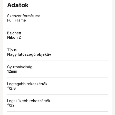
Adatok
Szenzor formátuma
Full Frame
Bajonett
Nikon Z
Típus
Nagy látószögű objektív
Gyújtótávolság
12mm
Legtágabb rekeszérték
f/2,8
Legszűkebb rekeszérték
f/22