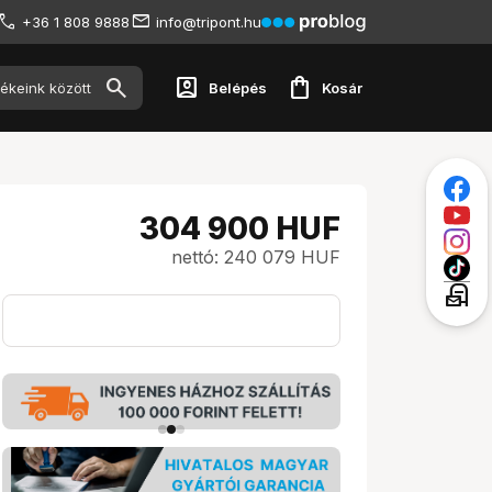
+36 1 808 9888
info@tripont.hu
account_box
shopping_bag
Belépés
Kosár
304 900
HUF
nettó: 240 079 HUF
local_post_office