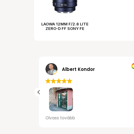
LAOWA 12MM F/2.8 LITE
ZERO-D FF SONY FE
(AUTO FOCUS)
Albert Kondor
Széles
Nagyon pozitív véleményem van erről a
Olvass tovább
cégről. Kedves és udvarias kiszolgálás.
Kinéztem egy terméket de nem mert