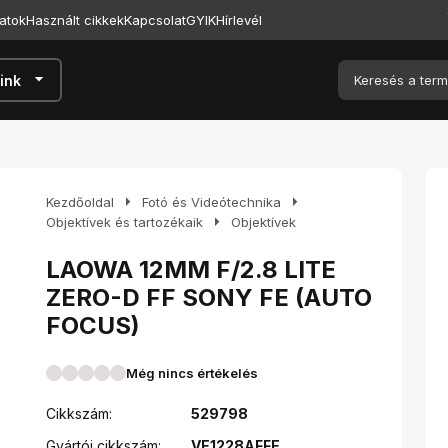
atok
Használt cikkek
Kapcsolat
GYIK
Hírlevél
arrow_drop_down
ink
arrow_right
arrow_right
Kezdőoldal
Fotó és Videótechnika
arrow_right
Objektívek és tartozékaik
Objektívek
LAOWA 12MM F/2.8 LITE
ZERO-D FF SONY FE (AUTO
FOCUS)
Még nincs értékelés
Cikkszám:
529798
Gyártói cikkszám:
VE1228AFFE