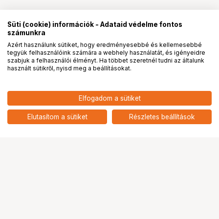
Süti (cookie) információk - Adataid védelme fontos
számunkra
Azért használunk sütiket, hogy eredményesebbé és kellemesebbé
tegyük felhasználóink számára a webhely használatát, és igényeidre
PRO
partnerségek
szabjuk a felhasználói élményt. Ha többet szeretnél tudni az általunk
használt sütikről, nyisd meg a beállításokat.
406 900
HUF
Elfogadom a sütiket
nettó: 320 394 HUF
Laowa 12mm f/2.8 Zero D Black
Nikon F objektív
add
Elutasítom a sütiket
Részletes beállítások
Ugrás az oldal tetejére
Segítség a vásárláshoz
Fizetési lehetőségek