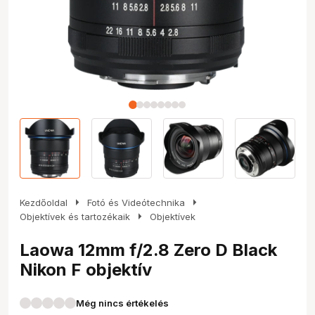
arrow_right
arrow_right
Kezdőoldal
Fotó és Videótechnika
arrow_right
Objektívek és tartozékaik
Objektívek
Laowa 12mm f/2.8 Zero D Black
Nikon F objektív
Még nincs értékelés