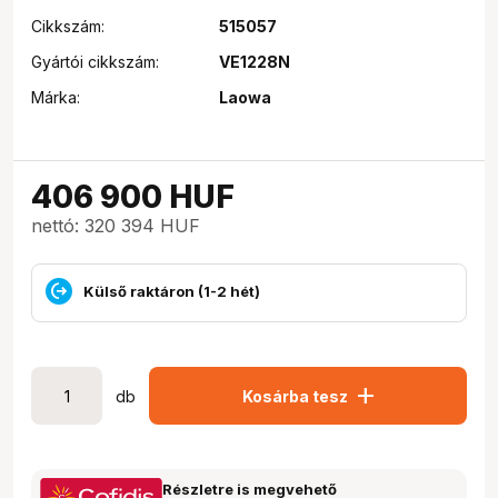
Cikkszám:
515057
Gyártói cikkszám:
VE1228N
Márka:
Laowa
406 900
HUF
nettó: 320 394 HUF
Külső raktáron (1-2 hét)
add
db
Kosárba tesz
Részletre is megvehető