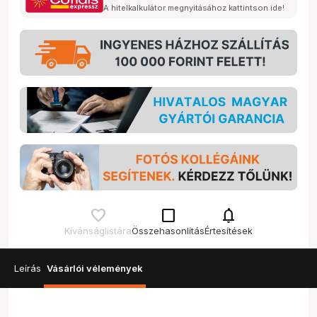
A hitelkalkulátor megnyitásához kattintson ide!
check_box_outline_blank
notifications
Kívánságlistára
Összehasonlítás
Értesítések
Leírás
Vásárlói vélemények