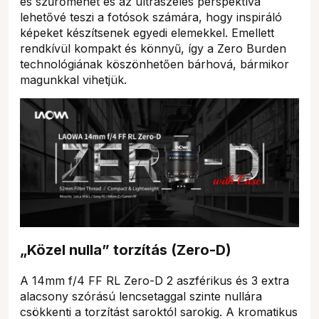
es szűrőmenet és az ultraszéles perspektíva
lehetővé teszi a fotósok számára, hogy inspiráló
képeket készítsenek egyedi elemekkel. Emellett
rendkívül kompakt és könnyű, így a Zero Burden
technológiának köszönhetően bárhová, bármikor
magunkkal vihetjük.
„Közel nulla” torzítás (Zero-D)
A 14mm f/4 FF RL Zero-D 2 aszférikus és 3 extra
alacsony szórású lencsetaggal szinte nullára
csökkenti a torzítást saroktól sarokig. A kromatikus