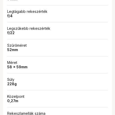
Legtágabb rekeszérték
f/4
Legszűkebb rekeszérték
f/22
Szűrőméret
52mm
Méret
58 x 59mm
Súly
228g
Közelpont
0,27m
Rekeszlamellák száma