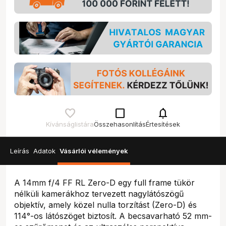
check_box_outline_blank
notifications
Kívánságlistára
Összehasonlítás
Értesítések
Leírás
Adatok
Vásárlói vélemények
A 14mm f/4 FF RL Zero-D egy full frame tükör
nélküli kamerákhoz tervezett nagylátószögű
objektív, amely közel nulla torzítást (Zero-D) és
114°-os látószöget biztosít. A becsavarható 52 mm-