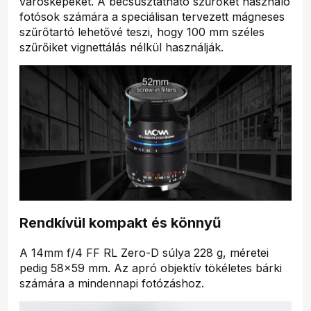
városképeket. A becsúsztatható szűrőket használó
fotósok számára a speciálisan tervezett mágneses
szűrőtartó lehetővé teszi, hogy 100 mm széles
szűrőiket vignettálás nélkül használják.
Rendkívül kompakt és könnyű
A 14mm f/4 FF RL Zero-D súlya 228 g, méretei
pedig 58x59 mm. Az apró objektív tökéletes bárki
számára a mindennapi fotózáshoz.