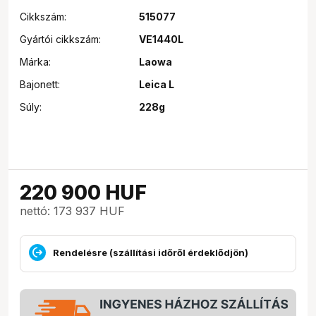
Cikkszám:
515077
Gyártói cikkszám:
VE1440L
Márka:
Laowa
Bajonett:
Leica L
Súly:
228g
220 900
HUF
nettó: 173 937 HUF
Rendelésre (szállítási időről érdeklődjön)