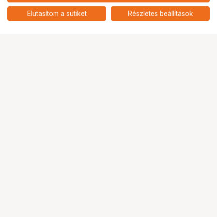
Laowa 14mm f/4 FF RL Zero D L
220 900
HUF
mount objektív
Elutasítom a sütiket
Részletes beállítások
nettó: 173 937 HUF
Ugrás az oldal tetejére
Segítség a vásárláshoz
Fizetési lehetőségek
Szállítással kapcsolatos részletek
Reklamáció és termékvisszaküldés
Fogyasztói elállás
Adattörlő kódok
Cofidis Express áruhitel
Lízing lehetőségek
Ajándékutalvány