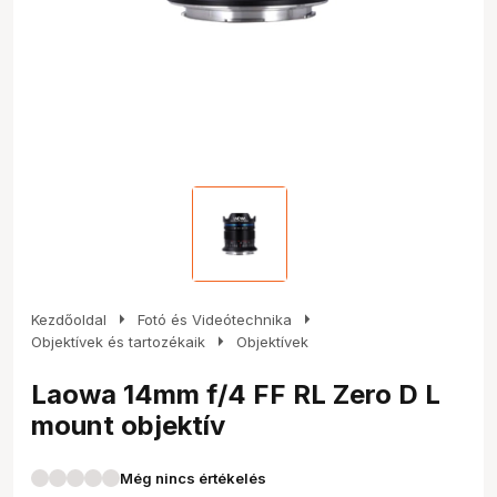
arrow_right
arrow_right
Kezdőoldal
Fotó és Videótechnika
arrow_right
Objektívek és tartozékaik
Objektívek
Laowa 14mm f/4 FF RL Zero D L
mount objektív
Még nincs értékelés