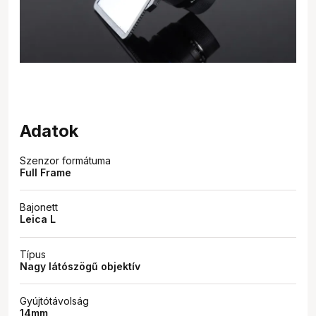
Adatok
Szenzor formátuma
Full Frame
Bajonett
Leica L
Típus
Nagy látószögű objektív
Gyújtótávolság
14mm